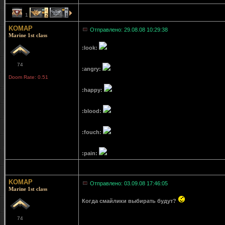
1
2
1
KOMAP
Отправлено: 29.08.08 10:29:38
Marine 1st class
:look:
74
:angry:
Doom Rate: 0.51
:happy:
:blood:
:fouch:
:pain:
KOMAP
Отправлено: 03.09.08 17:46:05
Marine 1st class
Когда смайлики выбирать будут?
74