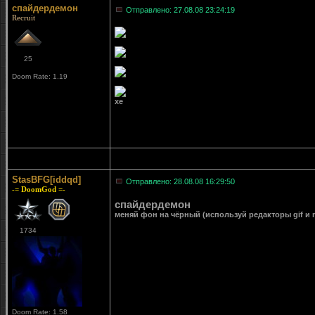
спайдердемон
Отправлено: 27.08.08 23:24:19
Recruit
25
Doom Rate: 1.19
хе
StasBFG[iddqd]
Отправлено: 28.08.08 16:29:50
-= DoomGod =-
спайдердемон
меняй фон на чёрный (используй редакторы gif и m
1734
Doom Rate: 1.58