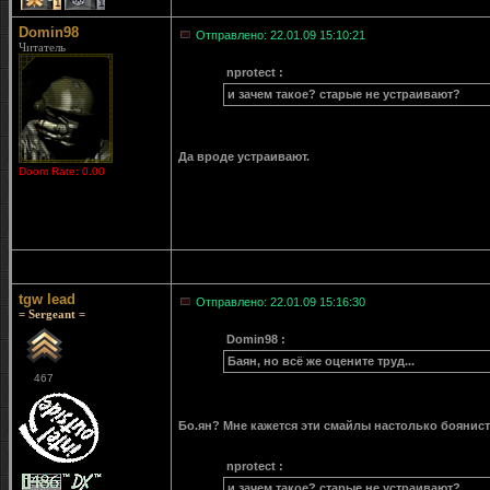
1
1
Domin98
Отправлено: 22.01.09 15:10:21
Читатель
nprotect :
и зачем такое? старые не устраивают?
Да вроде устраивают.
Doom Rate: 0.00
tgw lead
Отправлено: 22.01.09 15:16:30
= Sergeant =
Domin98 :
Баян, но всё же оцените труд...
467
Бо.ян? Мне кажется эти смайлы настолько боянист
nprotect :
и зачем такое? старые не устраивают?