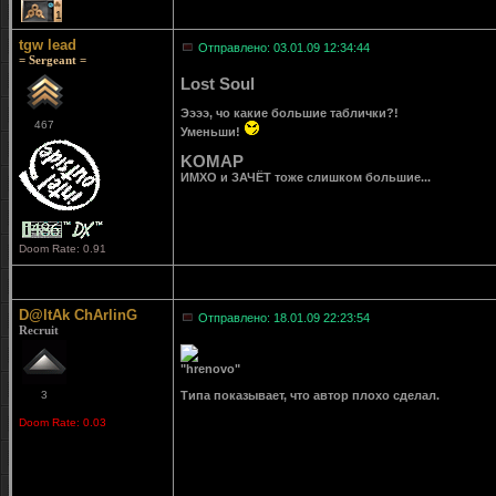
1
tgw lead
Отправлено: 03.01.09 12:34:44
= Sergeant =
Lost Soul
Ээээ, чо какие большие таблички?!
467
Уменьши!
KOMAP
ИМХО и ЗАЧЁТ тоже слишком большие...
Doom Rate: 0.91
D@ltAk ChArlinG
Отправлено: 18.01.09 22:23:54
Recruit
"hrenovo"
3
Типа показывает, что автор плохо сделал.
Doom Rate: 0.03