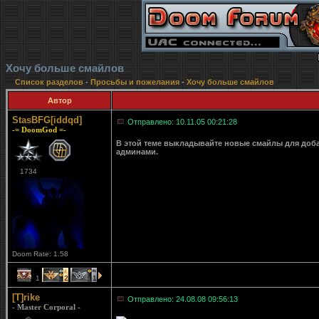
Хочу больше смайлов
Список разделов
-
Просьбы и пожелания
-
Хочу больше смайлов
Автор
StasBFG[iddqd]
Отправлено: 10.11.05 00:21:28
-= DoomGod =-
В этой теме выкладывайте новые смайлы для доб
админами.
1734
Doom Rate: 1.58
1
2
1
[T]rike
Отправлено: 24.08.08 09:56:13
- Master Corporal -