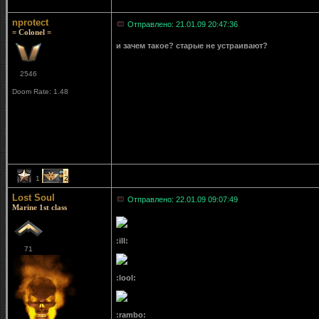
nprotect
Отправлено: 21.01.09 20:47:36
= Colonel =
и зачем такое? старые не устраивают?
2546
Doom Rate: 1.48
1
2
Lost Soul
Отправлено: 22.01.09 09:07:49
Marine 1st class
:ill:
71
:lool:
:rambo: