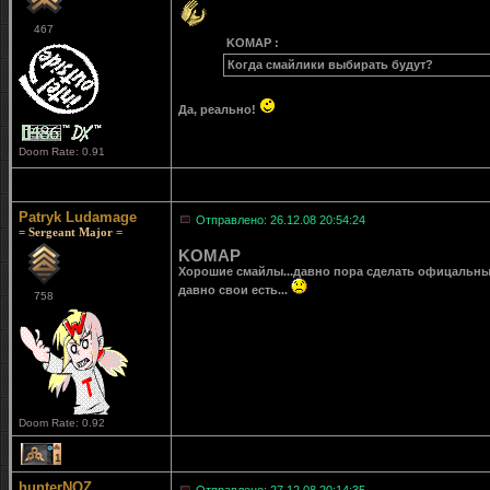
467
KOMAP :
Когда смайлики выбирать будут?
Да, реально!
Doom Rate: 0.91
Patryk Ludamage
Отправлено: 26.12.08 20:54:24
= Sergeant Major =
KOMAP
Хорошие смайлы...давно пора сделать офицальные 
давно свои есть...
758
Doom Rate: 0.92
1
hunterNOZ