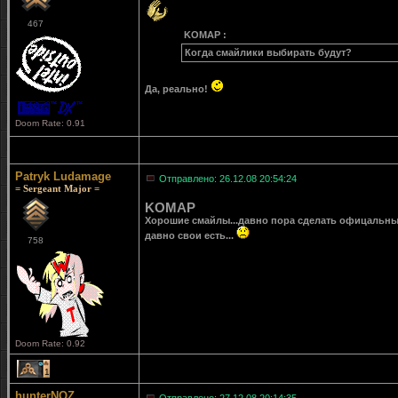
467
KOMAP :
Когда смайлики выбирать будут?
Да, реально!
Doom Rate: 0.91
Patryk Ludamage
Отправлено: 26.12.08 20:54:24
= Sergeant Major =
KOMAP
Хорошие смайлы...давно пора сделать офицальные 
давно свои есть...
758
Doom Rate: 0.92
1
hunterNOZ