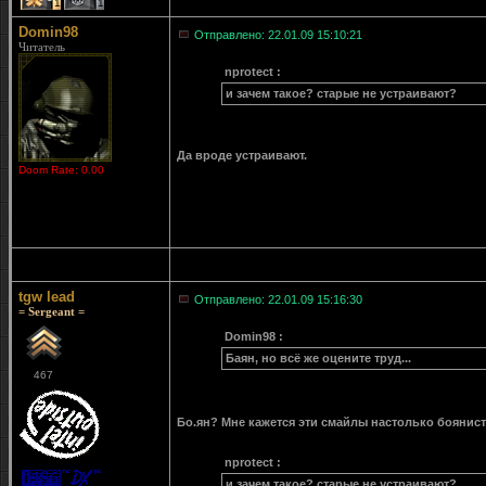
1
1
Domin98
Отправлено: 22.01.09 15:10:21
Читатель
nprotect :
и зачем такое? старые не устраивают?
Да вроде устраивают.
Doom Rate: 0.00
tgw lead
Отправлено: 22.01.09 15:16:30
= Sergeant =
Domin98 :
Баян, но всё же оцените труд...
467
Бо.ян? Мне кажется эти смайлы настолько боянист
nprotect :
и зачем такое? старые не устраивают?