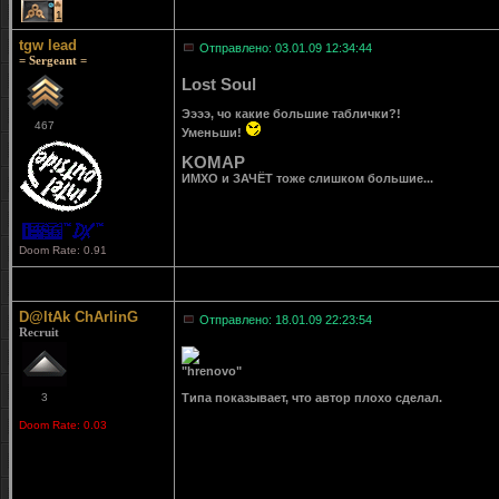
1
tgw lead
Отправлено: 03.01.09 12:34:44
= Sergeant =
Lost Soul
Ээээ, чо какие большие таблички?!
467
Уменьши!
KOMAP
ИМХО и ЗАЧЁТ тоже слишком большие...
Doom Rate: 0.91
D@ltAk ChArlinG
Отправлено: 18.01.09 22:23:54
Recruit
"hrenovo"
3
Типа показывает, что автор плохо сделал.
Doom Rate: 0.03