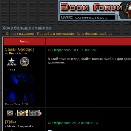
Хочу больше смайлов
Список разделов
-
Просьбы и пожелания
-
Хочу больше смайлов
Автор
StasBFG[iddqd]
Отправлено: 10.11.05 00:21:28
-= DoomGod =-
В этой теме выкладывайте новые смайлы для доб
админами.
1734
Doom Rate: 1.58
1
2
1
[T]rike
Отправлено: 24.08.08 09:56:13
- Master Corporal -