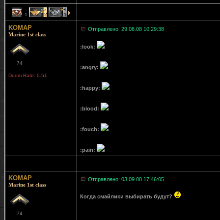
1
2
1
KOMAP
Отправлено: 29.08.08 10:29:38
Marine 1st class
:look:
74
:angry:
Doom Rate: 0.51
:happy:
:blood:
:fouch:
:pain:
KOMAP
Отправлено: 03.09.08 17:46:05
Marine 1st class
Когда смайлики выбирать будут?
74