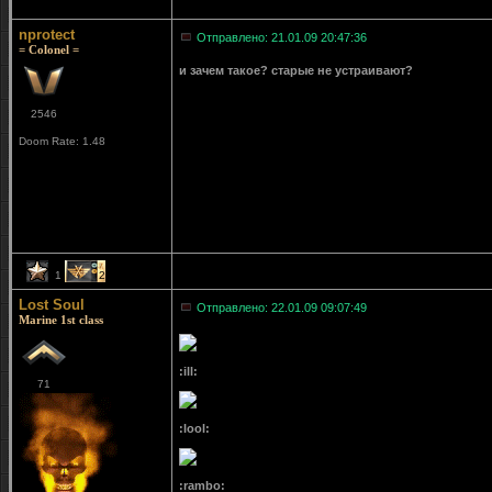
nprotect
Отправлено: 21.01.09 20:47:36
= Colonel =
и зачем такое? старые не устраивают?
2546
Doom Rate: 1.48
1
2
Lost Soul
Отправлено: 22.01.09 09:07:49
Marine 1st class
:ill:
71
:lool:
:rambo: