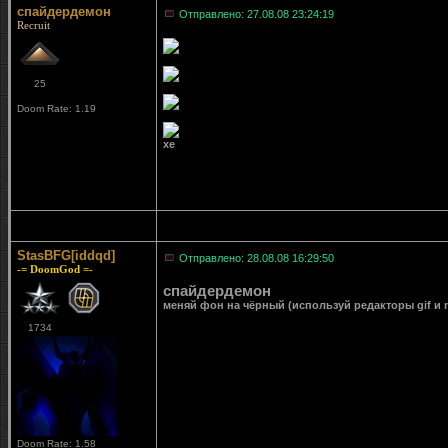
спайдердемон
Отправлено: 27.08.08 23:24:19
Recruit
25
Doom Rate: 1.19
хе
StasBFG[iddqd]
Отправлено: 28.08.08 16:29:50
-= DoomGod =-
спайдердемон
меняй фон на чёрный (используй редакторы gif и m
1734
Doom Rate: 1.58