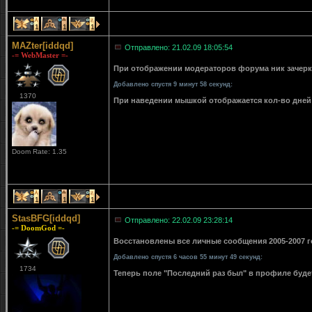
1
1
1
MAZter[iddqd]
Отправлено: 21.02.09 18:05:54
-= WebMaster =-
При отображении модераторов форума ник зачерки
Добавлено спустя 9 минут 58 секунд:
1370
При наведении мышкой отображается кол-во дней 
Doom Rate: 1.35
1
1
1
StasBFG[iddqd]
Отправлено: 22.02.09 23:28:14
-= DoomGod =-
Восстановлены все личные сообщения 2005-2007 го
Добавлено спустя 6 часов 55 минут 49 секунд:
1734
Теперь поле "Последний раз был" в профиле буде