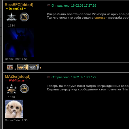
StasBFG[iddqd]
Отправлено: 18.02.09 17:27:16
-= DoomGod =-
Вчера было восстановлено 22 юзера из архивов ра
Так что если кто себя узнал в
списке
- просьба соо
1734
Doom Rate: 1.58
1
2
1
MAZter[iddqd]
Отправлено: 18.02.09 18:27:22
-= WebMaster =-
Теперь на форуме всем видно награжденные сообще
Справа сверху над сообщением стоит отметка "Наг
1370
Doom Rate: 1.35