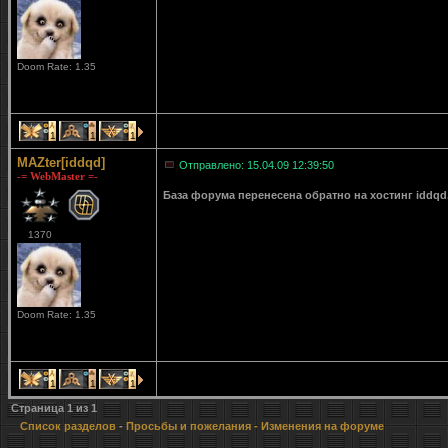
Doom Rate: 1.35
1
1
1
MAZter[iddqd]
Отправлено: 15.04.09 12:39:50
-= WebMaster =-
База форума перенесена обратно на хостинг iddqd
1370
Doom Rate: 1.35
1
1
1
Страница
1
из
1
Список разделов
-
Просьбы и пожелания
- Изменения на форуме