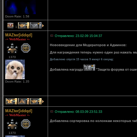
Doom Rate: 1.58
1
2
1
MAZter[iddqd]
Отправлено: 23.02.09 15:04:37
-= WebMaster =-
Нововведение для Модераторов и Админов:
Для награждения теперь нужно один раз нажать мы
1370
Добавлено спустя 15 часов 9 минут 6 секунд:
Добавлена награда
"Защита форума от ошибо
Doom Rate: 1.35
1
1
1
MAZter[iddqd]
Отправлено: 08.03.09 23:51:33
-= WebMaster =-
Добавлена сортировка по колонкам некоторых табли
1370