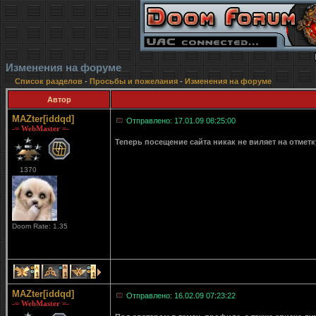
Изменения на форуме
Список разделов
-
Просьбы и пожелания
-
Изменения на форуме
Автор
MAZter[iddqd]
Отправлено: 17.01.09 08:25:00
-= WebMaster =-
Теперь посещение сайта никак не виляет на отмет
1370
Doom Rate: 1.35
1
1
1
MAZter[iddqd]
Отправлено: 16.02.09 07:23:22
-= WebMaster =-