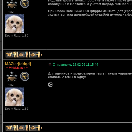
Под аватаром в темах, профиле, а также списке д
сообщения в Болталке, с учетом наград. Чем больш
При Doom Rate ниже 1.00 цифры меняют цвет (крас
1370
задуматься над дальнейшей судьбой думера на ф
Doom Rate: 1.35
1
1
1
MAZter[iddqd]
Отправлено: 18.02.09 11:15:44
-= WebMaster =-
Для админов и модераторов тем в панель управле
сливать 2 темы в одну:
1370
Doom Rate: 1.35
1
1
1