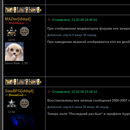
1
1
1
MAZter[iddqd]
Отправлено: 21.02.09 18:05:54
-= WebMaster =-
При отображении модераторов форума ник зачерки
Добавлено спустя 9 минут 58 секунд:
1370
При наведении мышкой отображается кол-во дней 
Doom Rate: 1.35
1
1
1
StasBFG[iddqd]
Отправлено: 22.02.09 23:28:14
-= DoomGod =-
Восстановлены все личные сообщения 2005-2007 го
Добавлено спустя 6 часов 55 минут 49 секунд:
1734
Теперь поле "Последний раз был" в профиле буде