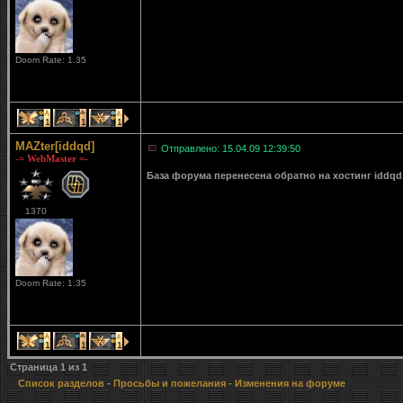
Doom Rate: 1.35
1
1
1
MAZter[iddqd]
Отправлено: 15.04.09 12:39:50
-= WebMaster =-
База форума перенесена обратно на хостинг iddqd
1370
Doom Rate: 1.35
1
1
1
Страница
1
из
1
Список разделов
-
Просьбы и пожелания
- Изменения на форуме