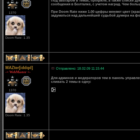
Под аватаром в темах, профиле, а также списке д
сообщения в Болталке, с учетом наград. Чем больш
При Doom Rate ниже 1.00 цифры меняют цвет (крас
1370
задуматься над дальнейшей судьбой думера на ф
Doom Rate: 1.35
1
1
1
MAZter[iddqd]
Отправлено: 18.02.09 11:15:44
-= WebMaster =-
Для админов и модераторов тем в панель управле
сливать 2 темы в одну:
1370
Doom Rate: 1.35
1
1
1