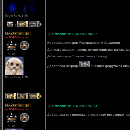
Doom Rate: 1.58
1
2
1
MAZter[iddqd]
Отправлено: 23.02.09 15:04:37
-= WebMaster =-
Нововведение для Модераторов и Админов:
Для награждения теперь нужно один раз нажать мы
1370
Добавлено спустя 15 часов 9 минут 6 секунд:
Добавлена награда
"Защита форума от ошибо
Doom Rate: 1.35
1
1
1
MAZter[iddqd]
Отправлено: 08.03.09 23:51:33
-= WebMaster =-
Добавлена сортировка по колонкам некоторых табли
1370