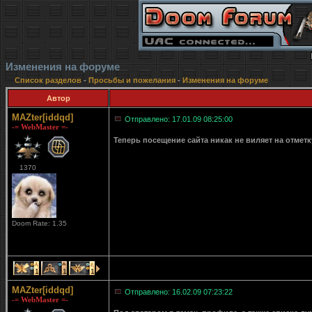
Изменения на форуме
Список разделов
-
Просьбы и пожелания
-
Изменения на форуме
Автор
MAZter[iddqd]
Отправлено: 17.01.09 08:25:00
-= WebMaster =-
Теперь посещение сайта никак не виляет на отмет
1370
Doom Rate: 1.35
1
1
1
MAZter[iddqd]
Отправлено: 16.02.09 07:23:22
-= WebMaster =-