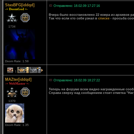
StasBFG[iddqd]
Отправлено: 18.02.09 17:27:16
-= DoomGod =-
Вчера было восстановлено 22 юзера из архивов ра
Так что если кто себя узнал в
списке
- просьба соо
1734
Doom Rate: 1.58
1
2
1
MAZter[iddqd]
Отправлено: 18.02.09 18:27:22
-= WebMaster =-
Теперь на форуме всем видно награжденные сообще
Справа сверху над сообщением стоит отметка "Наг
1370
Doom Rate: 1.35