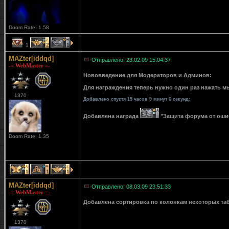
Doom Rate: 1.58
1
2
1
MAZter[iddqd]
Отправлено: 23.02.09 15:04:37
-= WebMaster =-
Нововведение для Модераторов и Админов:
Для награждения теперь нужно один раз нажать мы
1370
Добавлено спустя 15 часов 9 минут 6 секунд:
Добавлена награда
"Защита форума от ошибо
Doom Rate: 1.35
1
1
1
MAZter[iddqd]
Отправлено: 08.03.09 23:51:33
-= WebMaster =-
Добавлена сортировка по колонкам некоторых табли
1370