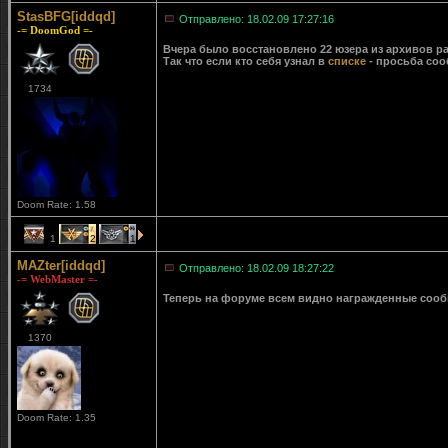
StasBFG[iddqd]
Отправлено: 18.02.09 17:27:16
-= DoomGod =-
Вчера было восстановлено 22 юзера из архивов ра
Так что если кто себя узнал в
списке
- просьба соо
1734
Doom Rate: 1.58
1
2
1
MAZter[iddqd]
Отправлено: 18.02.09 18:27:22
-= WebMaster =-
Теперь на форуме всем видно награжденные сообще
1370
Doom Rate: 1.35