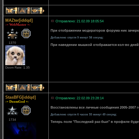
1
1
1
MAZter[iddqd]
Отправлено: 21.02.09 18:05:54
-= WebMaster =-
При отображении модераторов форума ник зачерки
Добавлено спустя 9 минут 58 секунд:
1370
При наведении мышкой отображается кол-во дней 
Doom Rate: 1.35
1
1
1
StasBFG[iddqd]
Отправлено: 22.02.09 23:28:14
-= DoomGod =-
Восстановлены все личные сообщения 2005-2007 го
Добавлено спустя 6 часов 55 минут 49 секунд:
1734
Теперь поле "Последний раз был" в профиле буде