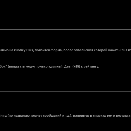
шью на кнопку Plus, появится форма, после заполнения которой нажать Plus вт
к" (выдавать модут только админы). Дает (+15) к рейтингу.
ц (по названию, кол-ву сообщений и т.д.), например в списках тем и результат