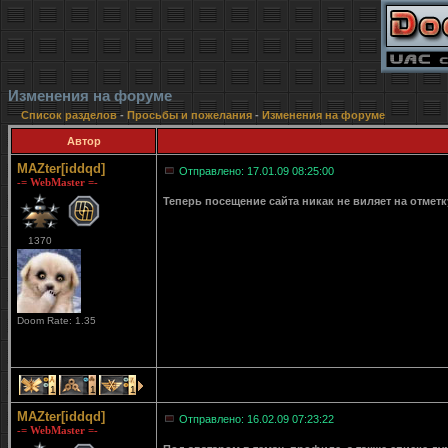
Изменения на форуме
Список разделов
-
Просьбы и пожелания
-
Изменения на форуме
Автор
MAZter[iddqd]
Отправлено: 17.01.09 08:25:00
-= WebMaster =-
Теперь посещение сайта никак не виляет на отмет
1370
Doom Rate: 1.35
1
1
1
MAZter[iddqd]
Отправлено: 16.02.09 07:23:22
-= WebMaster =-