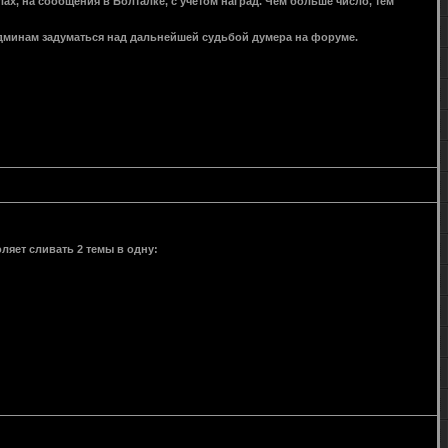
х, на сообщения в Болталке, с учетом наград. Чем больше число, тем
 админам задуматься над дальнейшей судьбой думера на форуме.
яет сливать 2 темы в одну: