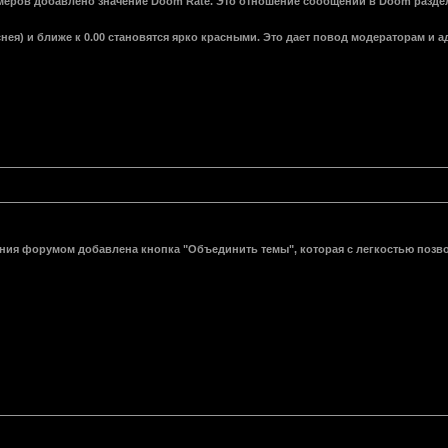
умеров добавлено значение Doom Rate. Это отношение сообщений в Doom раздела
нея) и ближе к 0.00 становятся ярко красными. Это дает повод модераторам и
ния форумом добавлена кнопка "Объединить темы", которая с легкостью позвол