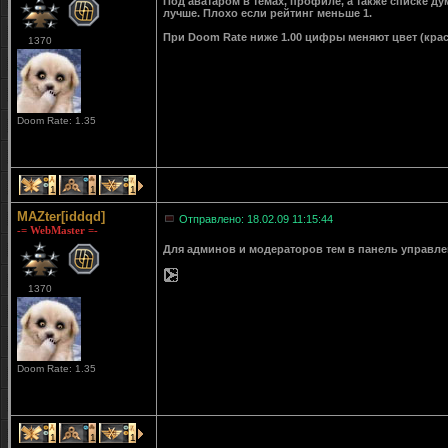
Под аватаром в темах, профиле, а также списке д
лучше. Плохо если рейтинг меньше 1.
При Doom Rate ниже 1.00 цифры меняют цвет (крас
1370
Doom Rate: 1.35
1
1
1
MAZter[iddqd]
Отправлено: 18.02.09 11:15:44
-= WebMaster =-
Для админов и модераторов тем в панель управле
1370
Doom Rate: 1.35
1
1
1