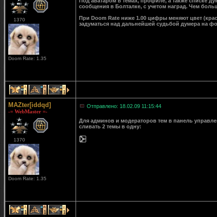
Под аватаром в темах, профиле, а также списке д
сообщения в Болталке, с учетом наград. Чем больш
При Doom Rate ниже 1.00 цифры меняют цвет (крас
1370
задуматься над дальнейшей судьбой думера на ф
Doom Rate: 1.35
1
1
1
MAZter[iddqd]
Отправлено: 18.02.09 11:15:44
-= WebMaster =-
Для админов и модераторов тем в панель управле
сливать 2 темы в одну:
1370
Doom Rate: 1.35
1
1
1