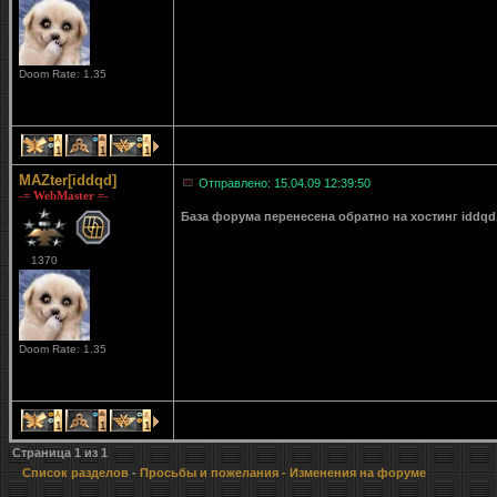
Doom Rate: 1.35
1
1
1
MAZter[iddqd]
Отправлено: 15.04.09 12:39:50
-= WebMaster =-
База форума перенесена обратно на хостинг iddqd
1370
Doom Rate: 1.35
1
1
1
Страница
1
из
1
Список разделов
-
Просьбы и пожелания
- Изменения на форуме