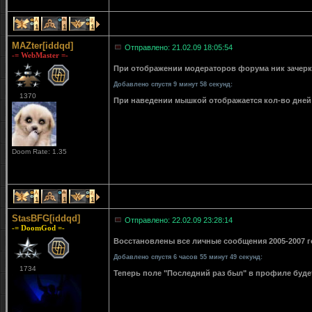
1
1
1
MAZter[iddqd]
Отправлено: 21.02.09 18:05:54
-= WebMaster =-
При отображении модераторов форума ник зачерки
Добавлено спустя 9 минут 58 секунд:
1370
При наведении мышкой отображается кол-во дней 
Doom Rate: 1.35
1
1
1
StasBFG[iddqd]
Отправлено: 22.02.09 23:28:14
-= DoomGod =-
Восстановлены все личные сообщения 2005-2007 го
Добавлено спустя 6 часов 55 минут 49 секунд:
1734
Теперь поле "Последний раз был" в профиле буде