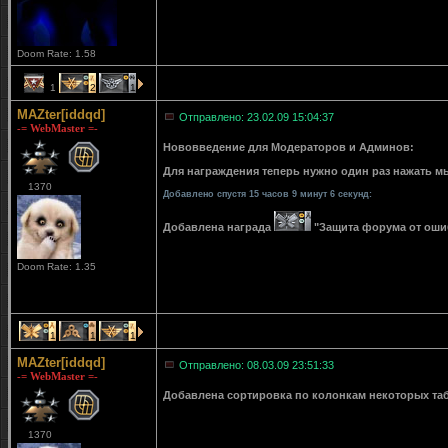
Doom Rate: 1.58
1
2
1
MAZter[iddqd]
Отправлено: 23.02.09 15:04:37
-= WebMaster =-
Нововведение для Модераторов и Админов:
Для награждения теперь нужно один раз нажать мы
1370
Добавлено спустя 15 часов 9 минут 6 секунд:
Добавлена награда
"Защита форума от ошибо
Doom Rate: 1.35
1
1
1
MAZter[iddqd]
Отправлено: 08.03.09 23:51:33
-= WebMaster =-
Добавлена сортировка по колонкам некоторых табли
1370