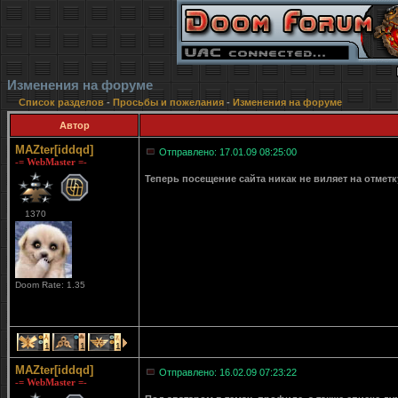
Изменения на форуме
Список разделов
-
Просьбы и пожелания
-
Изменения на форуме
Автор
MAZter[iddqd]
Отправлено: 17.01.09 08:25:00
-= WebMaster =-
Теперь посещение сайта никак не виляет на отмет
1370
Doom Rate: 1.35
1
1
1
MAZter[iddqd]
Отправлено: 16.02.09 07:23:22
-= WebMaster =-