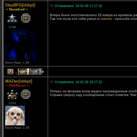
StasBFG[iddqd]
Отправлено: 18.02.09 17:27:16
-= DoomGod =-
Вчера было восстановлено 22 юзера из архивов ра
Так что если кто себя узнал в
списке
- просьба соо
1734
Doom Rate: 1.58
1
2
1
MAZter[iddqd]
Отправлено: 18.02.09 18:27:22
-= WebMaster =-
Теперь на форуме всем видно награжденные сообще
Справа сверху над сообщением стоит отметка "Наг
1370
Doom Rate: 1.35