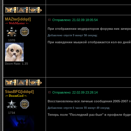
1
1
1
MAZter[iddqd]
Отправлено: 21.02.09 18:05:54
-= WebMaster =-
При отображении модераторов форума ник зачерки
Добавлено спустя 9 минут 58 секунд:
1370
При наведении мышкой отображается кол-во дней 
Doom Rate: 1.35
1
1
1
StasBFG[iddqd]
Отправлено: 22.02.09 23:28:14
-= DoomGod =-
Восстановлены все личные сообщения 2005-2007 го
Добавлено спустя 6 часов 55 минут 49 секунд:
1734
Теперь поле "Последний раз был" в профиле буде