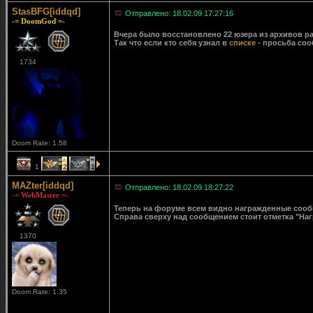
StasBFG[iddqd]
Отправлено: 18.02.09 17:27:16
-= DoomGod =-
Вчера было восстановлено 22 юзера из архивов ра
Так что если кто себя узнал в
списке
- просьба соо
1734
Doom Rate: 1.58
1
2
1
MAZter[iddqd]
Отправлено: 18.02.09 18:27:22
-= WebMaster =-
Теперь на форуме всем видно награжденные сообще
Справа сверху над сообщением стоит отметка "Наг
1370
Doom Rate: 1.35