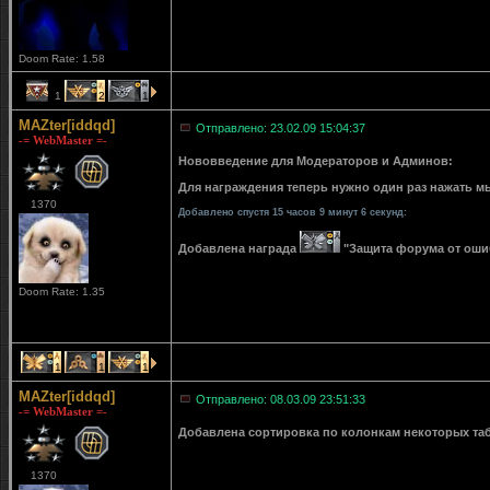
Doom Rate: 1.58
1
2
1
MAZter[iddqd]
Отправлено: 23.02.09 15:04:37
-= WebMaster =-
Нововведение для Модераторов и Админов:
Для награждения теперь нужно один раз нажать мы
1370
Добавлено спустя 15 часов 9 минут 6 секунд:
Добавлена награда
"Защита форума от ошибо
Doom Rate: 1.35
1
1
1
MAZter[iddqd]
Отправлено: 08.03.09 23:51:33
-= WebMaster =-
Добавлена сортировка по колонкам некоторых табли
1370