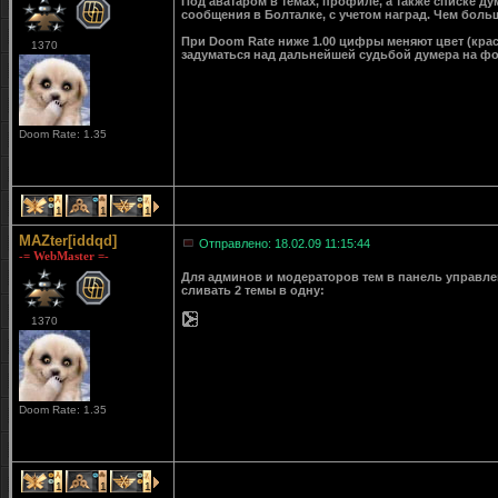
Под аватаром в темах, профиле, а также списке д
сообщения в Болталке, с учетом наград. Чем больш
При Doom Rate ниже 1.00 цифры меняют цвет (крас
1370
задуматься над дальнейшей судьбой думера на ф
Doom Rate: 1.35
1
1
1
MAZter[iddqd]
Отправлено: 18.02.09 11:15:44
-= WebMaster =-
Для админов и модераторов тем в панель управле
сливать 2 темы в одну:
1370
Doom Rate: 1.35
1
1
1