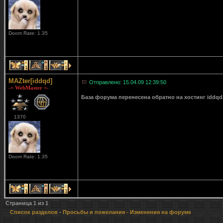
Doom Rate: 1.35
1
1
1
MAZter[iddqd]
Отправлено: 15.04.09 12:39:50
-= WebMaster =-
База форума перенесена обратно на хостинг iddqd
1370
Doom Rate: 1.35
1
1
1
Страница
1
из
1
Список разделов
-
Просьбы и пожелания
- Изменения на форуме