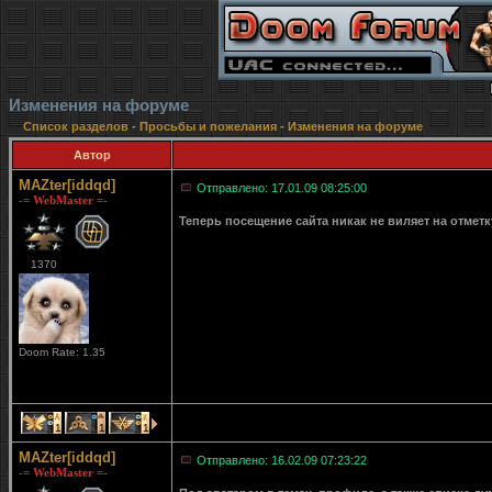
Изменения на форуме
Список разделов
-
Просьбы и пожелания
-
Изменения на форуме
Автор
MAZter[iddqd]
Отправлено: 17.01.09 08:25:00
-= WebMaster =-
Теперь посещение сайта никак не виляет на отмет
1370
Doom Rate: 1.35
1
1
1
MAZter[iddqd]
Отправлено: 16.02.09 07:23:22
-= WebMaster =-