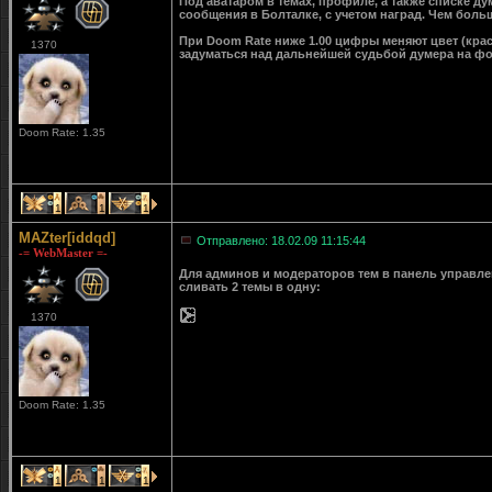
Под аватаром в темах, профиле, а также списке д
сообщения в Болталке, с учетом наград. Чем больш
При Doom Rate ниже 1.00 цифры меняют цвет (крас
1370
задуматься над дальнейшей судьбой думера на ф
Doom Rate: 1.35
1
1
1
MAZter[iddqd]
Отправлено: 18.02.09 11:15:44
-= WebMaster =-
Для админов и модераторов тем в панель управле
сливать 2 темы в одну:
1370
Doom Rate: 1.35
1
1
1