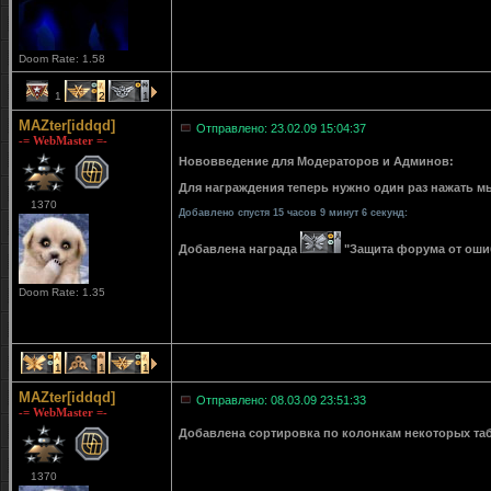
Doom Rate: 1.58
1
2
1
MAZter[iddqd]
Отправлено: 23.02.09 15:04:37
-= WebMaster =-
Нововведение для Модераторов и Админов:
Для награждения теперь нужно один раз нажать мы
1370
Добавлено спустя 15 часов 9 минут 6 секунд:
Добавлена награда
"Защита форума от ошибо
Doom Rate: 1.35
1
1
1
MAZter[iddqd]
Отправлено: 08.03.09 23:51:33
-= WebMaster =-
Добавлена сортировка по колонкам некоторых табли
1370