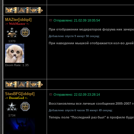
1
1
1
MAZter[iddqd]
Отправлено: 21.02.09 18:05:54
-= WebMaster =-
При отображении модераторов форума ник зачерки
Добавлено спустя 9 минут 58 секунд:
1370
При наведении мышкой отображается кол-во дней 
Doom Rate: 1.35
1
1
1
StasBFG[iddqd]
Отправлено: 22.02.09 23:28:14
-= DoomGod =-
Восстановлены все личные сообщения 2005-2007 го
Добавлено спустя 6 часов 55 минут 49 секунд:
1734
Теперь поле "Последний раз был" в профиле буде