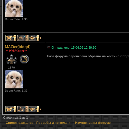
Doom Rate: 1.35
1
1
1
MAZter[iddqd]
Отправлено: 15.04.09 12:39:50
-= WebMaster =-
База форума перенесена обратно на хостинг iddqd
1370
Doom Rate: 1.35
1
1
1
Страница
1
из
1
Список разделов
-
Просьбы и пожелания
- Изменения на форуме