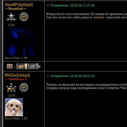
StasBFG[iddqd]
Отправлено: 18.02.09 17:27:16
-= DoomGod =-
Вчера было восстановлено 22 юзера из архивов ра
Так что если кто себя узнал в
списке
- просьба соо
1734
Doom Rate: 1.58
1
2
1
MAZter[iddqd]
Отправлено: 18.02.09 18:27:22
-= WebMaster =-
Теперь на форуме всем видно награжденные сообще
Справа сверху над сообщением стоит отметка "Наг
1370
Doom Rate: 1.35