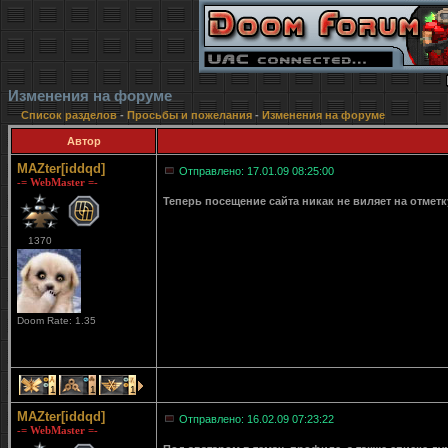
Изменения на форуме
Список разделов
-
Просьбы и пожелания
-
Изменения на форуме
Автор
MAZter[iddqd]
Отправлено: 17.01.09 08:25:00
-= WebMaster =-
Теперь посещение сайта никак не виляет на отмет
1370
Doom Rate: 1.35
1
1
1
MAZter[iddqd]
Отправлено: 16.02.09 07:23:22
-= WebMaster =-