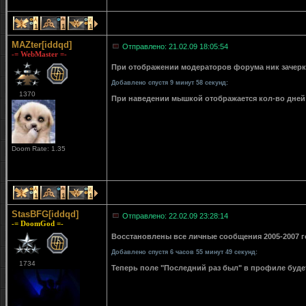
1
1
1
MAZter[iddqd]
Отправлено: 21.02.09 18:05:54
-= WebMaster =-
При отображении модераторов форума ник зачерки
Добавлено спустя 9 минут 58 секунд:
1370
При наведении мышкой отображается кол-во дней 
Doom Rate: 1.35
1
1
1
StasBFG[iddqd]
Отправлено: 22.02.09 23:28:14
-= DoomGod =-
Восстановлены все личные сообщения 2005-2007 го
Добавлено спустя 6 часов 55 минут 49 секунд:
1734
Теперь поле "Последний раз был" в профиле буде