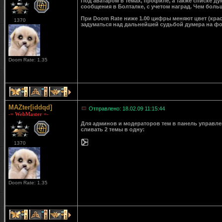
Под аватаром в темах, профиле, а также списке д
сообщения в Болталке, с учетом наград. Чем больш
При Doom Rate ниже 1.00 цифры меняют цвет (крас
1370
задуматься над дальнейшей судьбой думера на ф
Doom Rate: 1.35
1
1
1
MAZter[iddqd]
Отправлено: 18.02.09 11:15:44
-= WebMaster =-
Для админов и модераторов тем в панель управле
сливать 2 темы в одну:
1370
Doom Rate: 1.35
1
1
1