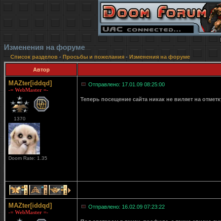
Изменения на форуме
Список разделов
-
Просьбы и пожелания
-
Изменения на форуме
Автор
MAZter[iddqd]
Отправлено: 17.01.09 08:25:00
-= WebMaster =-
Теперь посещение сайта никак не виляет на отмет
1370
Doom Rate: 1.35
1
1
1
MAZter[iddqd]
Отправлено: 16.02.09 07:23:22
-= WebMaster =-