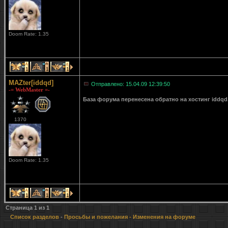
Doom Rate: 1.35
1
1
1
MAZter[iddqd]
Отправлено: 15.04.09 12:39:50
-= WebMaster =-
База форума перенесена обратно на хостинг iddqd
1370
Doom Rate: 1.35
1
1
1
Страница
1
из
1
Список разделов
-
Просьбы и пожелания
- Изменения на форуме