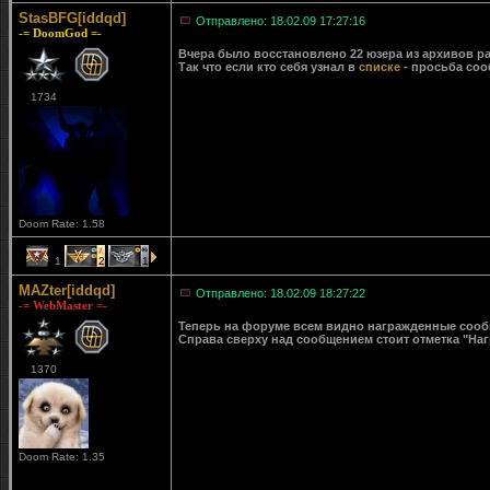
StasBFG[iddqd]
Отправлено: 18.02.09 17:27:16
-= DoomGod =-
Вчера было восстановлено 22 юзера из архивов ра
Так что если кто себя узнал в
списке
- просьба соо
1734
Doom Rate: 1.58
1
2
1
MAZter[iddqd]
Отправлено: 18.02.09 18:27:22
-= WebMaster =-
Теперь на форуме всем видно награжденные сообще
Справа сверху над сообщением стоит отметка "Наг
1370
Doom Rate: 1.35