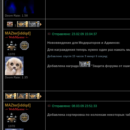
Doom Rate: 1.58
1
2
1
MAZter[iddqd]
Отправлено: 23.02.09 15:04:37
-= WebMaster =-
Нововведение для Модераторов и Админов:
Для награждения теперь нужно один раз нажать мы
1370
Добавлено спустя 15 часов 9 минут 6 секунд:
Добавлена награда
"Защита форума от ошибо
Doom Rate: 1.35
1
1
1
MAZter[iddqd]
Отправлено: 08.03.09 23:51:33
-= WebMaster =-
Добавлена сортировка по колонкам некоторых табли
1370