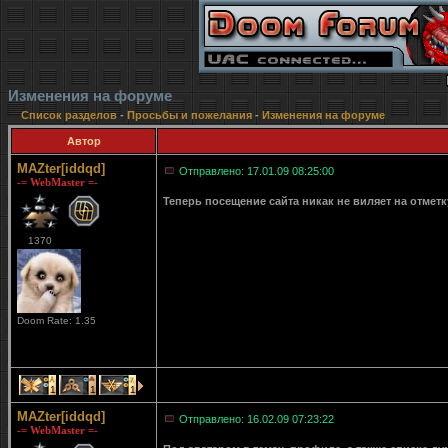
Изменения на форуме
Список разделов
-
Просьбы и пожелания
-
Изменения на форуме
Автор
MAZter[iddqd]
Отправлено: 17.01.09 08:25:00
-= WebMaster =-
Теперь посещение сайта никак не виляет на отмет
1370
Doom Rate: 1.35
1
1
1
MAZter[iddqd]
Отправлено: 16.02.09 07:23:22
-= WebMaster =-