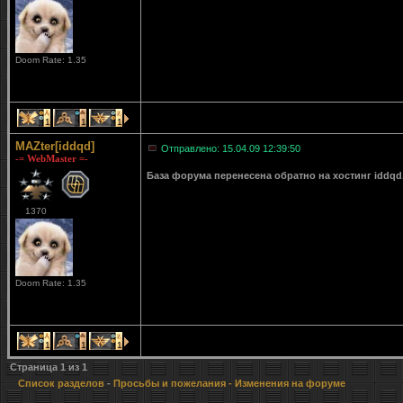
Doom Rate: 1.35
1
1
1
MAZter[iddqd]
Отправлено: 15.04.09 12:39:50
-= WebMaster =-
База форума перенесена обратно на хостинг iddqd
1370
Doom Rate: 1.35
1
1
1
Страница
1
из
1
Список разделов
-
Просьбы и пожелания
- Изменения на форуме