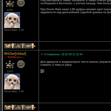
Под аватаром в темах, профиле, а также списке д
сообщения в Болталке, с учетом наград. Чем больш
При Doom Rate ниже 1.00 цифры меняют цвет (крас
1370
задуматься над дальнейшей судьбой думера на ф
Doom Rate: 1.35
1
1
1
MAZter[iddqd]
Отправлено: 18.02.09 11:15:44
-= WebMaster =-
Для админов и модераторов тем в панель управле
сливать 2 темы в одну:
1370
Doom Rate: 1.35
1
1
1