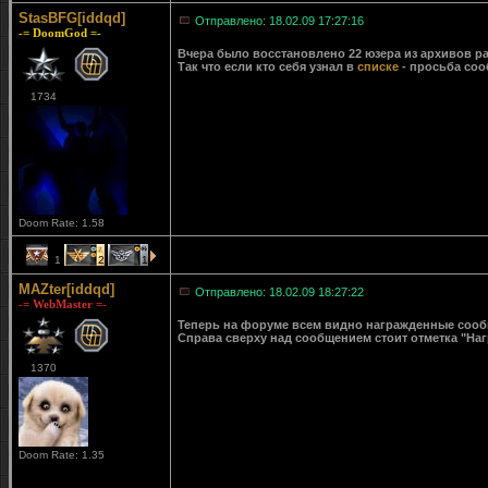
StasBFG[iddqd]
Отправлено: 18.02.09 17:27:16
-= DoomGod =-
Вчера было восстановлено 22 юзера из архивов ра
Так что если кто себя узнал в
списке
- просьба соо
1734
Doom Rate: 1.58
1
2
1
MAZter[iddqd]
Отправлено: 18.02.09 18:27:22
-= WebMaster =-
Теперь на форуме всем видно награжденные сообще
Справа сверху над сообщением стоит отметка "Наг
1370
Doom Rate: 1.35