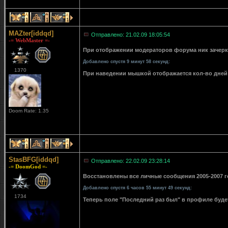
1
1
1
MAZter[iddqd]
Отправлено: 21.02.09 18:05:54
-= WebMaster =-
При отображении модераторов форума ник зачерки
Добавлено спустя 9 минут 58 секунд:
1370
При наведении мышкой отображается кол-во дней 
Doom Rate: 1.35
1
1
1
StasBFG[iddqd]
Отправлено: 22.02.09 23:28:14
-= DoomGod =-
Восстановлены все личные сообщения 2005-2007 го
Добавлено спустя 6 часов 55 минут 49 секунд:
1734
Теперь поле "Последний раз был" в профиле буде