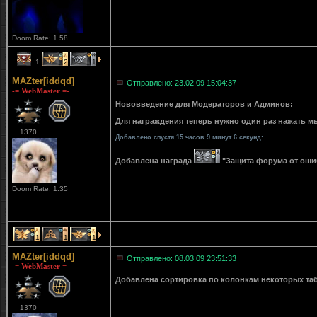
Doom Rate: 1.58
1
2
1
MAZter[iddqd]
Отправлено: 23.02.09 15:04:37
-= WebMaster =-
Нововведение для Модераторов и Админов:
Для награждения теперь нужно один раз нажать мы
1370
Добавлено спустя 15 часов 9 минут 6 секунд:
Добавлена награда
"Защита форума от ошибо
Doom Rate: 1.35
1
1
1
MAZter[iddqd]
Отправлено: 08.03.09 23:51:33
-= WebMaster =-
Добавлена сортировка по колонкам некоторых табли
1370