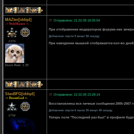
1
1
1
MAZter[iddqd]
Отправлено: 21.02.09 18:05:54
-= WebMaster =-
При отображении модераторов форума ник зачерки
Добавлено спустя 9 минут 58 секунд:
1370
При наведении мышкой отображается кол-во дней 
Doom Rate: 1.35
1
1
1
StasBFG[iddqd]
Отправлено: 22.02.09 23:28:14
-= DoomGod =-
Восстановлены все личные сообщения 2005-2007 го
Добавлено спустя 6 часов 55 минут 49 секунд:
1734
Теперь поле "Последний раз был" в профиле буде