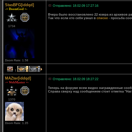
StasBFG[iddqd]
Отправлено: 18.02.09 17:27:16
-= DoomGod =-
Вчера было восстановлено 22 юзера из архивов ра
Так что если кто себя узнал в
списке
- просьба соо
1734
Doom Rate: 1.58
1
2
1
MAZter[iddqd]
Отправлено: 18.02.09 18:27:22
-= WebMaster =-
Теперь на форуме всем видно награжденные сообще
Справа сверху над сообщением стоит отметка "Наг
1370
Doom Rate: 1.35