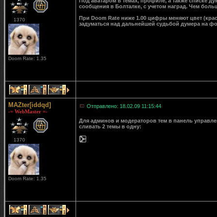
Под аватаром в темах, профиле, а также списке д
сообщения в Болталке, с учетом наград. Чем больш
При Doom Rate ниже 1.00 цифры меняют цвет (крас
1370
задуматься над дальнейшей судьбой думера на ф
Doom Rate: 1.35
1
1
1
MAZter[iddqd]
Отправлено: 18.02.09 11:15:44
-= WebMaster =-
Для админов и модераторов тем в панель управле
сливать 2 темы в одну:
1370
Doom Rate: 1.35
1
1
1