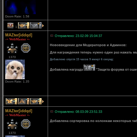
Doom Rate: 1.58
1
2
1
MAZter[iddqd]
Отправлено: 23.02.09 15:04:37
-= WebMaster =-
Нововведение для Модераторов и Админов:
Для награждения теперь нужно один раз нажать мы
1370
Добавлено спустя 15 часов 9 минут 6 секунд:
Добавлена награда
"Защита форума от ошибо
Doom Rate: 1.35
1
1
1
MAZter[iddqd]
Отправлено: 08.03.09 23:51:33
-= WebMaster =-
Добавлена сортировка по колонкам некоторых табли
1370