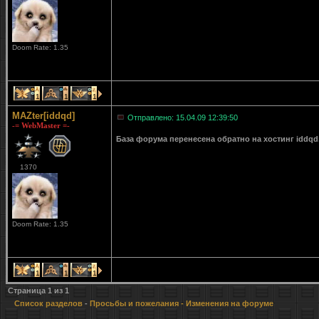
Doom Rate: 1.35
1
1
1
MAZter[iddqd]
Отправлено: 15.04.09 12:39:50
-= WebMaster =-
База форума перенесена обратно на хостинг iddqd
1370
Doom Rate: 1.35
1
1
1
Страница
1
из
1
Список разделов
-
Просьбы и пожелания
- Изменения на форуме