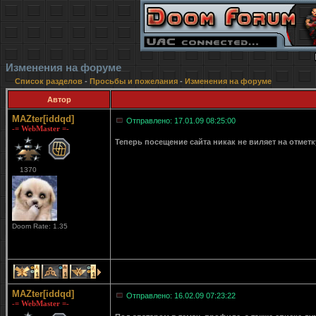
Изменения на форуме
Список разделов
-
Просьбы и пожелания
-
Изменения на форуме
Автор
MAZter[iddqd]
Отправлено: 17.01.09 08:25:00
-= WebMaster =-
Теперь посещение сайта никак не виляет на отмет
1370
Doom Rate: 1.35
1
1
1
MAZter[iddqd]
Отправлено: 16.02.09 07:23:22
-= WebMaster =-