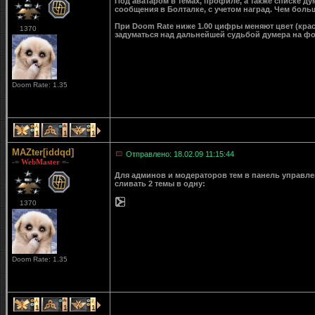
Под аватаром в темах, профиле, а также списке д
сообщения в Болталке, с учетом наград. Чем больш
При Doom Rate ниже 1.00 цифры меняют цвет (крас
1370
задуматься над дальнейшей судьбой думера на ф
Doom Rate: 1.35
1
1
1
MAZter[iddqd]
Отправлено: 18.02.09 11:15:44
-= WebMaster =-
Для админов и модераторов тем в панель управле
сливать 2 темы в одну:
1370
Doom Rate: 1.35
1
1
1