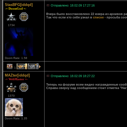
StasBFG[iddqd]
Отправлено: 18.02.09 17:27:16
-= DoomGod =-
Вчера было восстановлено 22 юзера из архивов ра
Так что если кто себя узнал в
списке
- просьба соо
1734
Doom Rate: 1.58
1
2
1
MAZter[iddqd]
Отправлено: 18.02.09 18:27:22
-= WebMaster =-
Теперь на форуме всем видно награжденные сообще
Справа сверху над сообщением стоит отметка "Наг
1370
Doom Rate: 1.35