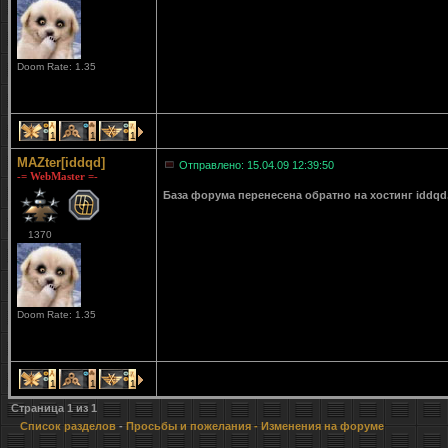
Doom Rate: 1.35
1
1
1
MAZter[iddqd]
Отправлено: 15.04.09 12:39:50
-= WebMaster =-
База форума перенесена обратно на хостинг iddqd
1370
Doom Rate: 1.35
1
1
1
Страница
1
из
1
Список разделов
-
Просьбы и пожелания
- Изменения на форуме