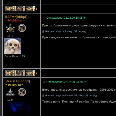
1
1
1
MAZter[iddqd]
Отправлено: 21.02.09 18:05:54
-= WebMaster =-
При отображении модераторов форума ник зачерки
Добавлено спустя 9 минут 58 секунд:
1370
При наведении мышкой отображается кол-во дней 
Doom Rate: 1.35
1
1
1
StasBFG[iddqd]
Отправлено: 22.02.09 23:28:14
-= DoomGod =-
Восстановлены все личные сообщения 2005-2007 го
Добавлено спустя 6 часов 55 минут 49 секунд:
1734
Теперь поле "Последний раз был" в профиле буде