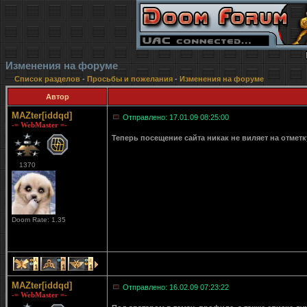
Изменения на форуме
Список разделов
-
Просьбы и пожелания
-
Изменения на форуме
Автор
MAZter[iddqd]
Отправлено: 17.01.09 08:25:00
-= WebMaster =-
Теперь посещение сайта никак не виляет на отмет
1370
Doom Rate: 1.35
1
1
1
MAZter[iddqd]
Отправлено: 16.02.09 07:23:22
-= WebMaster =-