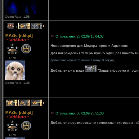
Doom Rate: 1.58
1
2
1
MAZter[iddqd]
Отправлено: 23.02.09 15:04:37
-= WebMaster =-
Нововведение для Модераторов и Админов:
Для награждения теперь нужно один раз нажать мы
1370
Добавлено спустя 15 часов 9 минут 6 секунд:
Добавлена награда
"Защита форума от ошибо
Doom Rate: 1.35
1
1
1
MAZter[iddqd]
Отправлено: 08.03.09 23:51:33
-= WebMaster =-
Добавлена сортировка по колонкам некоторых табли
1370