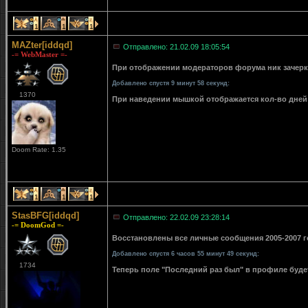
1
1
1
MAZter[iddqd]
Отправлено: 21.02.09 18:05:54
-= WebMaster =-
При отображении модераторов форума ник зачерки
Добавлено спустя 9 минут 58 секунд:
1370
При наведении мышкой отображается кол-во дней 
Doom Rate: 1.35
1
1
1
StasBFG[iddqd]
Отправлено: 22.02.09 23:28:14
-= DoomGod =-
Восстановлены все личные сообщения 2005-2007 го
Добавлено спустя 6 часов 55 минут 49 секунд:
1734
Теперь поле "Последний раз был" в профиле буде