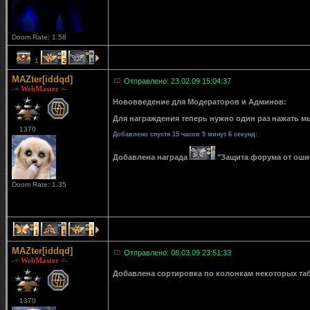
Doom Rate: 1.58
1
2
1
MAZter[iddqd]
Отправлено: 23.02.09 15:04:37
-= WebMaster =-
Нововведение для Модераторов и Админов:
Для награждения теперь нужно один раз нажать мы
1370
Добавлено спустя 15 часов 9 минут 6 секунд:
Добавлена награда
"Защита форума от ошибо
Doom Rate: 1.35
1
1
1
MAZter[iddqd]
Отправлено: 08.03.09 23:51:33
-= WebMaster =-
Добавлена сортировка по колонкам некоторых табли
1370