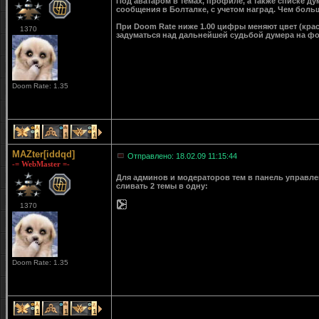
Под аватаром в темах, профиле, а также списке д
сообщения в Болталке, с учетом наград. Чем больш
При Doom Rate ниже 1.00 цифры меняют цвет (крас
1370
задуматься над дальнейшей судьбой думера на ф
Doom Rate: 1.35
1
1
1
MAZter[iddqd]
Отправлено: 18.02.09 11:15:44
-= WebMaster =-
Для админов и модераторов тем в панель управле
сливать 2 темы в одну:
1370
Doom Rate: 1.35
1
1
1