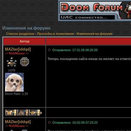
Изменения на форуме
Список разделов
-
Просьбы и пожелания
-
Изменения на форуме
Автор
MAZter[iddqd]
Отправлено: 17.01.09 08:25:00
-= WebMaster =-
Теперь посещение сайта никак не виляет на отмет
1370
Doom Rate: 1.35
1
1
1
MAZter[iddqd]
Отправлено: 16.02.09 07:23:22
-= WebMaster =-