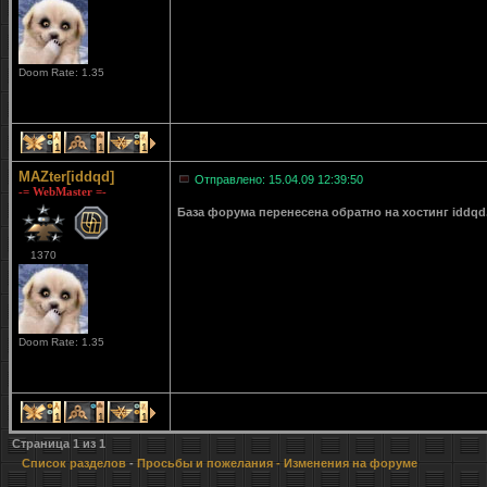
Doom Rate: 1.35
1
1
1
MAZter[iddqd]
Отправлено: 15.04.09 12:39:50
-= WebMaster =-
База форума перенесена обратно на хостинг iddqd
1370
Doom Rate: 1.35
1
1
1
Страница
1
из
1
Список разделов
-
Просьбы и пожелания
- Изменения на форуме