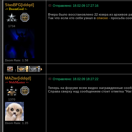
StasBFG[iddqd]
Отправлено: 18.02.09 17:27:16
-= DoomGod =-
Вчера было восстановлено 22 юзера из архивов ра
Так что если кто себя узнал в
списке
- просьба соо
1734
Doom Rate: 1.58
1
2
1
MAZter[iddqd]
Отправлено: 18.02.09 18:27:22
-= WebMaster =-
Теперь на форуме всем видно награжденные сообще
Справа сверху над сообщением стоит отметка "Наг
1370
Doom Rate: 1.35