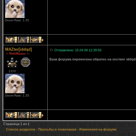
Doom Rate: 1.35
1
1
1
MAZter[iddqd]
Отправлено: 15.04.09 12:39:50
-= WebMaster =-
База форума перенесена обратно на хостинг iddqd
1370
Doom Rate: 1.35
1
1
1
Страница
1
из
1
Список разделов
-
Просьбы и пожелания
- Изменения на форуме