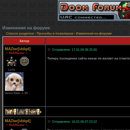
Изменения на форуме
Список разделов
-
Просьбы и пожелания
-
Изменения на форуме
Автор
MAZter[iddqd]
Отправлено: 17.01.09 08:25:00
-= WebMaster =-
Теперь посещение сайта никак не виляет на отмет
1370
Doom Rate: 1.35
1
1
1
MAZter[iddqd]
Отправлено: 16.02.09 07:23:22
-= WebMaster =-