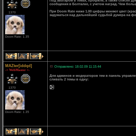
Под аватаром в темах, профиле, а также списке д
сообщения в Болталке, с учетом наград. Чем больш
При Doom Rate ниже 1.00 цифры меняют цвет (крас
1370
задуматься над дальнейшей судьбой думера на ф
Doom Rate: 1.35
1
1
1
MAZter[iddqd]
Отправлено: 18.02.09 11:15:44
-= WebMaster =-
Для админов и модераторов тем в панель управле
сливать 2 темы в одну:
1370
Doom Rate: 1.35
1
1
1