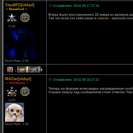
StasBFG[iddqd]
Отправлено: 18.02.09 17:27:16
-= DoomGod =-
Вчера было восстановлено 22 юзера из архивов ра
Так что если кто себя узнал в
списке
- просьба соо
1734
Doom Rate: 1.58
1
2
1
MAZter[iddqd]
Отправлено: 18.02.09 18:27:22
-= WebMaster =-
Теперь на форуме всем видно награжденные сообще
Справа сверху над сообщением стоит отметка "Наг
1370
Doom Rate: 1.35