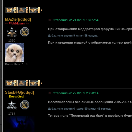
1
1
1
MAZter[iddqd]
Отправлено: 21.02.09 18:05:54
-= WebMaster =-
При отображении модераторов форума ник зачерки
Добавлено спустя 9 минут 58 секунд:
1370
При наведении мышкой отображается кол-во дней 
Doom Rate: 1.35
1
1
1
StasBFG[iddqd]
Отправлено: 22.02.09 23:28:14
-= DoomGod =-
Восстановлены все личные сообщения 2005-2007 го
Добавлено спустя 6 часов 55 минут 49 секунд:
1734
Теперь поле "Последний раз был" в профиле буде