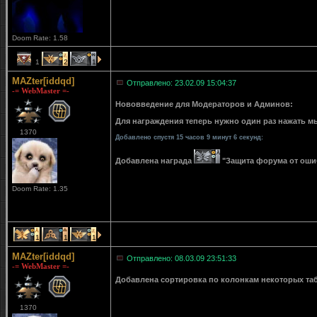
Doom Rate: 1.58
1
2
1
MAZter[iddqd]
Отправлено: 23.02.09 15:04:37
-= WebMaster =-
Нововведение для Модераторов и Админов:
Для награждения теперь нужно один раз нажать мы
1370
Добавлено спустя 15 часов 9 минут 6 секунд:
Добавлена награда
"Защита форума от ошибо
Doom Rate: 1.35
1
1
1
MAZter[iddqd]
Отправлено: 08.03.09 23:51:33
-= WebMaster =-
Добавлена сортировка по колонкам некоторых табли
1370