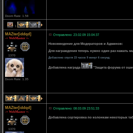
Doom Rate: 1.58
1
2
1
MAZter[iddqd]
Отправлено: 23.02.09 15:04:37
-= WebMaster =-
Нововведение для Модераторов и Админов:
Для награждения теперь нужно один раз нажать мы
1370
Добавлено спустя 15 часов 9 минут 6 секунд:
Добавлена награда
"Защита форума от ошибо
Doom Rate: 1.35
1
1
1
MAZter[iddqd]
Отправлено: 08.03.09 23:51:33
-= WebMaster =-
Добавлена сортировка по колонкам некоторых табли
1370