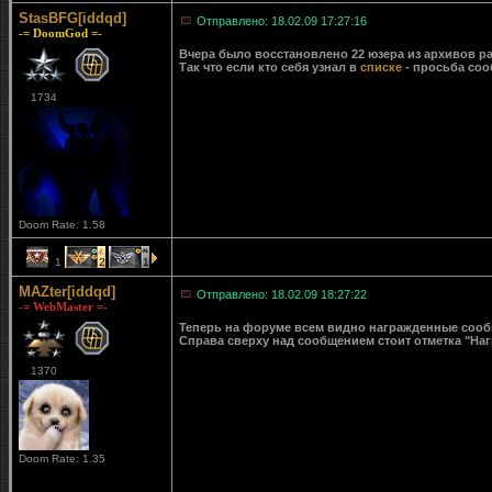
StasBFG[iddqd]
Отправлено: 18.02.09 17:27:16
-= DoomGod =-
Вчера было восстановлено 22 юзера из архивов ра
Так что если кто себя узнал в
списке
- просьба соо
1734
Doom Rate: 1.58
1
2
1
MAZter[iddqd]
Отправлено: 18.02.09 18:27:22
-= WebMaster =-
Теперь на форуме всем видно награжденные сообще
Справа сверху над сообщением стоит отметка "Наг
1370
Doom Rate: 1.35