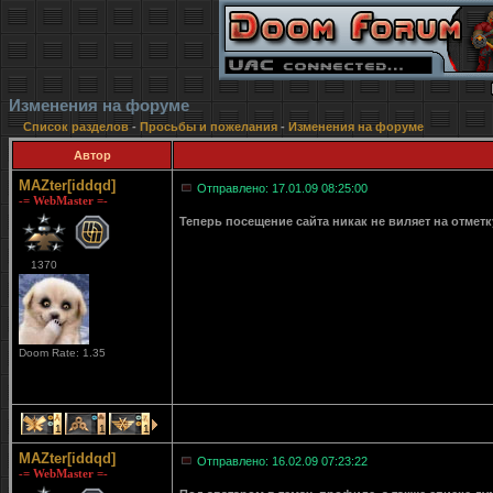
Изменения на форуме
Список разделов
-
Просьбы и пожелания
-
Изменения на форуме
Автор
MAZter[iddqd]
Отправлено: 17.01.09 08:25:00
-= WebMaster =-
Теперь посещение сайта никак не виляет на отмет
1370
Doom Rate: 1.35
1
1
1
MAZter[iddqd]
Отправлено: 16.02.09 07:23:22
-= WebMaster =-