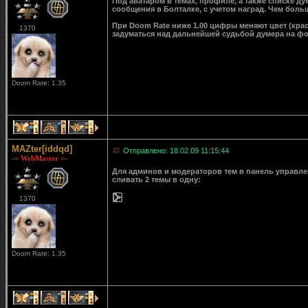
Под аватаром в темах, профиле, а также списке д
сообщения в Болталке, с учетом наград. Чем больш
При Doom Rate ниже 1.00 цифры меняют цвет (крас
1370
задуматься над дальнейшей судьбой думера на ф
Doom Rate: 1.35
1
1
1
MAZter[iddqd]
Отправлено: 18.02.09 11:15:44
-= WebMaster =-
Для админов и модераторов тем в панель управле
сливать 2 темы в одну:
1370
Doom Rate: 1.35
1
1
1