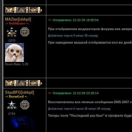
1
1
1
MAZter[iddqd]
Отправлено: 21.02.09 18:05:54
-= WebMaster =-
При отображении модераторов форума ник зачерки
Добавлено спустя 9 минут 58 секунд:
1370
При наведении мышкой отображается кол-во дней 
Doom Rate: 1.35
1
1
1
StasBFG[iddqd]
Отправлено: 22.02.09 23:28:14
-= DoomGod =-
Восстановлены все личные сообщения 2005-2007 го
Добавлено спустя 6 часов 55 минут 49 секунд:
1734
Теперь поле "Последний раз был" в профиле буде