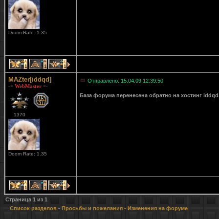
Doom Rate: 1.35
1
1
1
MAZter[iddqd]
Отправлено: 15.04.09 12:39:50
-= WebMaster =-
База форума перенесена обратно на хостинг iddqd
1370
Doom Rate: 1.35
1
1
1
Страница
1
из
1
Список разделов
-
Просьбы и пожелания
- Изменения на форуме