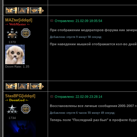
1
1
1
MAZter[iddqd]
Отправлено: 21.02.09 18:05:54
-= WebMaster =-
При отображении модераторов форума ник зачерки
Добавлено спустя 9 минут 58 секунд:
1370
При наведении мышкой отображается кол-во дней 
Doom Rate: 1.35
1
1
1
StasBFG[iddqd]
Отправлено: 22.02.09 23:28:14
-= DoomGod =-
Восстановлены все личные сообщения 2005-2007 го
Добавлено спустя 6 часов 55 минут 49 секунд:
1734
Теперь поле "Последний раз был" в профиле буде