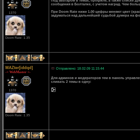
Под аватаром в темах, профиле, а также списке д
сообщения в Болталке, с учетом наград. Чем больш
При Doom Rate ниже 1.00 цифры меняют цвет (крас
1370
задуматься над дальнейшей судьбой думера на ф
Doom Rate: 1.35
1
1
1
MAZter[iddqd]
Отправлено: 18.02.09 11:15:44
-= WebMaster =-
Для админов и модераторов тем в панель управле
сливать 2 темы в одну:
1370
Doom Rate: 1.35
1
1
1