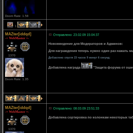
Doom Rate: 1.58
1
2
1
MAZter[iddqd]
Отправлено: 23.02.09 15:04:37
-= WebMaster =-
Нововведение для Модераторов и Админов:
Для награждения теперь нужно один раз нажать мы
1370
Добавлено спустя 15 часов 9 минут 6 секунд:
Добавлена награда
"Защита форума от ошибо
Doom Rate: 1.35
1
1
1
MAZter[iddqd]
Отправлено: 08.03.09 23:51:33
-= WebMaster =-
Добавлена сортировка по колонкам некоторых табли
1370