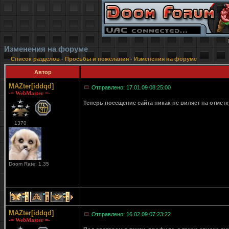
Изменения на форуме
Список разделов
-
Просьбы и пожелания
-
Изменения на форуме
Автор
MAZter[iddqd]
Отправлено: 17.01.09 08:25:00
-= WebMaster =-
Теперь посещение сайта никак не виляет на отмет
1370
Doom Rate: 1.35
1
1
1
MAZter[iddqd]
Отправлено: 16.02.09 07:23:22
-= WebMaster =-