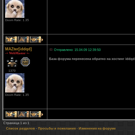
Doom Rate: 1.35
1
1
1
MAZter[iddqd]
Отправлено: 15.04.09 12:39:50
-= WebMaster =-
База форума перенесена обратно на хостинг iddqd
1370
Doom Rate: 1.35
1
1
1
Страница
1
из
1
Список разделов
-
Просьбы и пожелания
- Изменения на форуме