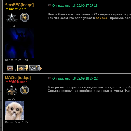
StasBFG[iddqd]
Отправлено: 18.02.09 17:27:16
-= DoomGod =-
Вчера было восстановлено 22 юзера из архивов ра
Так что если кто себя узнал в
списке
- просьба соо
1734
Doom Rate: 1.58
1
2
1
MAZter[iddqd]
Отправлено: 18.02.09 18:27:22
-= WebMaster =-
Теперь на форуме всем видно награжденные сообще
Справа сверху над сообщением стоит отметка "Наг
1370
Doom Rate: 1.35