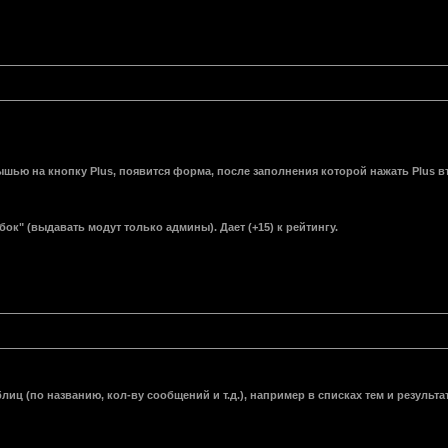
шью на кнопку Plus, появится форма, после заполнения которой нажать Plus вт
к" (выдавать модут только админы). Дает (+15) к рейтингу.
ц (по названию, кол-ву сообщений и т.д.), например в списках тем и результат