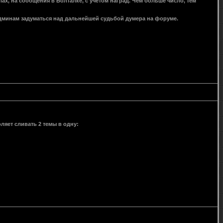
х, на сообщения в Болталке, с учетом наград. Чем больше число, тем
 админам задуматься над дальнейшей судьбой думера на форуме.
яет сливать 2 темы в одну: