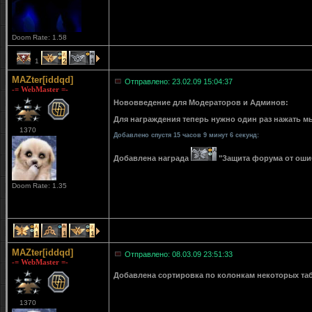
Doom Rate: 1.58
1
2
1
MAZter[iddqd]
Отправлено: 23.02.09 15:04:37
-= WebMaster =-
Нововведение для Модераторов и Админов:
Для награждения теперь нужно один раз нажать мы
1370
Добавлено спустя 15 часов 9 минут 6 секунд:
Добавлена награда
"Защита форума от ошибо
Doom Rate: 1.35
1
1
1
MAZter[iddqd]
Отправлено: 08.03.09 23:51:33
-= WebMaster =-
Добавлена сортировка по колонкам некоторых табли
1370