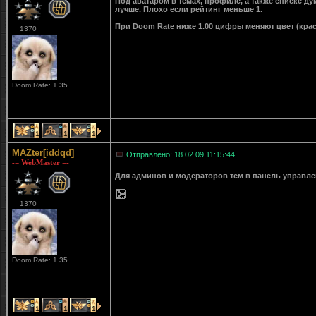
Под аватаром в темах, профиле, а также списке д
лучше. Плохо если рейтинг меньше 1.
При Doom Rate ниже 1.00 цифры меняют цвет (крас
1370
Doom Rate: 1.35
1
1
1
MAZter[iddqd]
Отправлено: 18.02.09 11:15:44
-= WebMaster =-
Для админов и модераторов тем в панель управле
1370
Doom Rate: 1.35
1
1
1