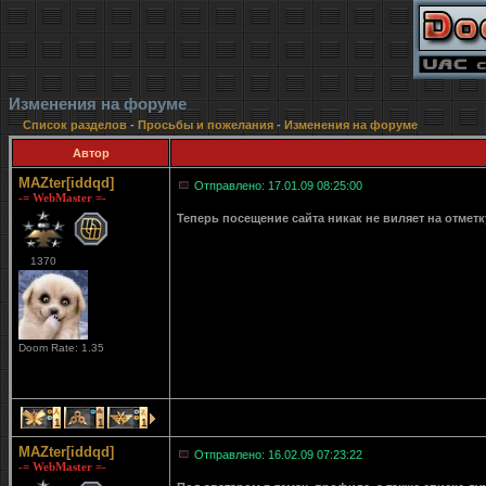
Изменения на форуме
Список разделов
-
Просьбы и пожелания
-
Изменения на форуме
Автор
MAZter[iddqd]
Отправлено: 17.01.09 08:25:00
-= WebMaster =-
Теперь посещение сайта никак не виляет на отмет
1370
Doom Rate: 1.35
1
1
1
MAZter[iddqd]
Отправлено: 16.02.09 07:23:22
-= WebMaster =-