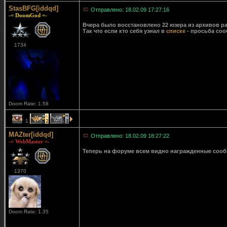
StasBFG[iddqd]
Отправлено: 18.02.09 17:27:16
-= DoomGod =-
Вчера было восстановлено 22 юзера из архивов ра
Так что если кто себя узнал в
списке
- просьба соо
1734
Doom Rate: 1.58
1
2
1
MAZter[iddqd]
Отправлено: 18.02.09 18:27:22
-= WebMaster =-
Теперь на форуме всем видно награжденные сообще
1370
Doom Rate: 1.35