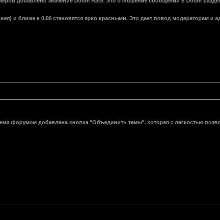
умеров добавлено значение Doom Rate. Это отношение сообщений в Doom раздела
нея) и ближе к 0.00 становятся ярко красными. Это дает повод модераторам и
ния форумом добавлена кнопка "Объединить темы", которая с легкостью позвол