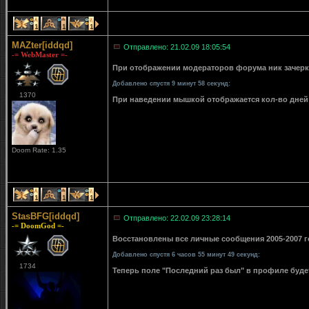
1
1
1
MAZter[iddqd]
Отправлено: 21.02.09 18:05:54
-= WebMaster =-
При отображении модераторов форума ник зачерки
Добавлено спустя 9 минут 58 секунд:
1370
При наведении мышкой отображается кол-во дней 
Doom Rate: 1.35
1
1
1
StasBFG[iddqd]
Отправлено: 22.02.09 23:28:14
-= DoomGod =-
Восстановлены все личные сообщения 2005-2007 го
Добавлено спустя 6 часов 55 минут 49 секунд:
1734
Теперь поле "Последний раз был" в профиле буде