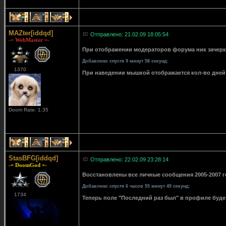
1
1
1
MAZter[iddqd]
Отправлено: 21.02.09 18:05:54
-= WebMaster =-
При отображении модераторов форума ник зачерки
Добавлено спустя 9 минут 58 секунд:
1370
При наведении мышкой отображается кол-во дней 
Doom Rate: 1.35
1
1
1
StasBFG[iddqd]
Отправлено: 22.02.09 23:28:14
-= DoomGod =-
Восстановлены все личные сообщения 2005-2007 го
Добавлено спустя 6 часов 55 минут 49 секунд:
1734
Теперь поле "Последний раз был" в профиле буде