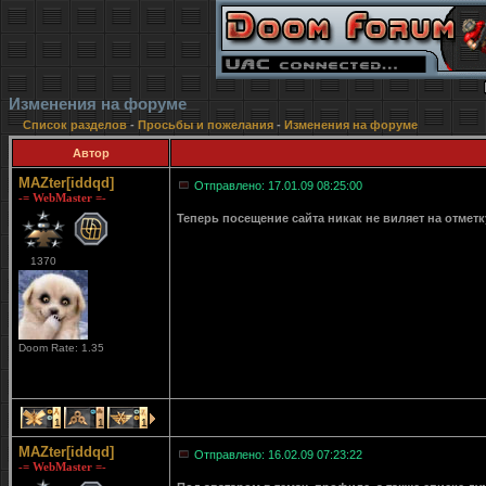
Изменения на форуме
Список разделов
-
Просьбы и пожелания
-
Изменения на форуме
Автор
MAZter[iddqd]
Отправлено: 17.01.09 08:25:00
-= WebMaster =-
Теперь посещение сайта никак не виляет на отмет
1370
Doom Rate: 1.35
1
1
1
MAZter[iddqd]
Отправлено: 16.02.09 07:23:22
-= WebMaster =-