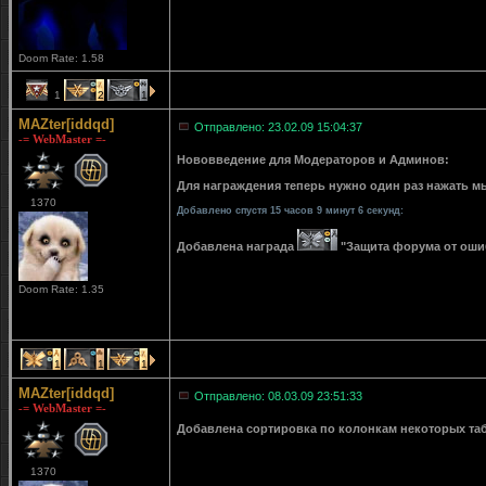
Doom Rate: 1.58
1
2
1
MAZter[iddqd]
Отправлено: 23.02.09 15:04:37
-= WebMaster =-
Нововведение для Модераторов и Админов:
Для награждения теперь нужно один раз нажать мы
1370
Добавлено спустя 15 часов 9 минут 6 секунд:
Добавлена награда
"Защита форума от ошибо
Doom Rate: 1.35
1
1
1
MAZter[iddqd]
Отправлено: 08.03.09 23:51:33
-= WebMaster =-
Добавлена сортировка по колонкам некоторых табли
1370