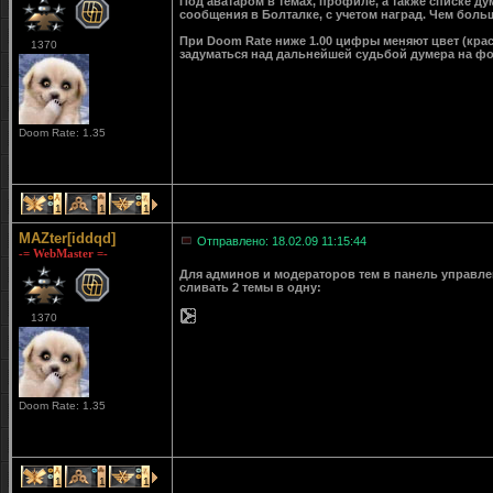
Под аватаром в темах, профиле, а также списке д
сообщения в Болталке, с учетом наград. Чем больш
При Doom Rate ниже 1.00 цифры меняют цвет (крас
1370
задуматься над дальнейшей судьбой думера на ф
Doom Rate: 1.35
1
1
1
MAZter[iddqd]
Отправлено: 18.02.09 11:15:44
-= WebMaster =-
Для админов и модераторов тем в панель управле
сливать 2 темы в одну:
1370
Doom Rate: 1.35
1
1
1