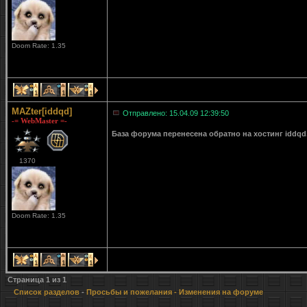
Doom Rate: 1.35
1
1
1
MAZter[iddqd]
Отправлено: 15.04.09 12:39:50
-= WebMaster =-
База форума перенесена обратно на хостинг iddqd
1370
Doom Rate: 1.35
1
1
1
Страница
1
из
1
Список разделов
-
Просьбы и пожелания
- Изменения на форуме