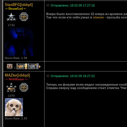
StasBFG[iddqd]
Отправлено: 18.02.09 17:27:16
-= DoomGod =-
Вчера было восстановлено 22 юзера из архивов ра
Так что если кто себя узнал в
списке
- просьба соо
1734
Doom Rate: 1.58
1
2
1
MAZter[iddqd]
Отправлено: 18.02.09 18:27:22
-= WebMaster =-
Теперь на форуме всем видно награжденные сообще
Справа сверху над сообщением стоит отметка "Наг
1370
Doom Rate: 1.35