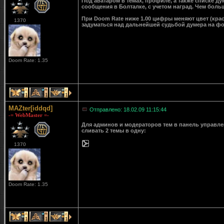
Под аватаром в темах, профиле, а также списке д
сообщения в Болталке, с учетом наград. Чем больш
При Doom Rate ниже 1.00 цифры меняют цвет (крас
1370
задуматься над дальнейшей судьбой думера на ф
Doom Rate: 1.35
1
1
1
MAZter[iddqd]
Отправлено: 18.02.09 11:15:44
-= WebMaster =-
Для админов и модераторов тем в панель управле
сливать 2 темы в одну:
1370
Doom Rate: 1.35
1
1
1