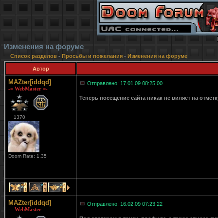
Изменения на форуме
Список разделов
-
Просьбы и пожелания
-
Изменения на форуме
Автор
MAZter[iddqd]
Отправлено: 17.01.09 08:25:00
-= WebMaster =-
Теперь посещение сайта никак не виляет на отмет
1370
Doom Rate: 1.35
1
1
1
MAZter[iddqd]
Отправлено: 16.02.09 07:23:22
-= WebMaster =-