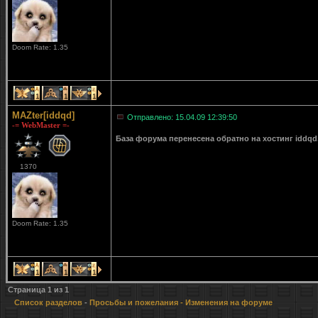
Doom Rate: 1.35
1
1
1
MAZter[iddqd]
Отправлено: 15.04.09 12:39:50
-= WebMaster =-
База форума перенесена обратно на хостинг iddqd
1370
Doom Rate: 1.35
1
1
1
Страница
1
из
1
Список разделов
-
Просьбы и пожелания
- Изменения на форуме