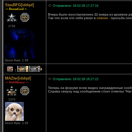
StasBFG[iddqd]
Отправлено: 18.02.09 17:27:16
-= DoomGod =-
Вчера было восстановлено 22 юзера из архивов ра
Так что если кто себя узнал в
списке
- просьба соо
1734
Doom Rate: 1.58
1
2
1
MAZter[iddqd]
Отправлено: 18.02.09 18:27:22
-= WebMaster =-
Теперь на форуме всем видно награжденные сообще
Справа сверху над сообщением стоит отметка "Наг
1370
Doom Rate: 1.35