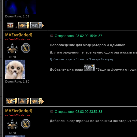
Doom Rate: 1.58
1
2
1
MAZter[iddqd]
Отправлено: 23.02.09 15:04:37
-= WebMaster =-
Нововведение для Модераторов и Админов:
Для награждения теперь нужно один раз нажать мы
1370
Добавлено спустя 15 часов 9 минут 6 секунд:
Добавлена награда
"Защита форума от ошибо
Doom Rate: 1.35
1
1
1
MAZter[iddqd]
Отправлено: 08.03.09 23:51:33
-= WebMaster =-
Добавлена сортировка по колонкам некоторых табли
1370