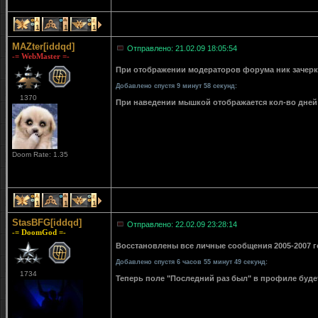
1
1
1
MAZter[iddqd]
Отправлено: 21.02.09 18:05:54
-= WebMaster =-
При отображении модераторов форума ник зачерки
Добавлено спустя 9 минут 58 секунд:
1370
При наведении мышкой отображается кол-во дней 
Doom Rate: 1.35
1
1
1
StasBFG[iddqd]
Отправлено: 22.02.09 23:28:14
-= DoomGod =-
Восстановлены все личные сообщения 2005-2007 го
Добавлено спустя 6 часов 55 минут 49 секунд:
1734
Теперь поле "Последний раз был" в профиле буде