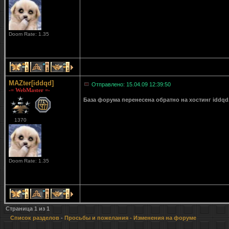
Doom Rate: 1.35
1
1
1
MAZter[iddqd]
Отправлено: 15.04.09 12:39:50
-= WebMaster =-
База форума перенесена обратно на хостинг iddqd
1370
Doom Rate: 1.35
1
1
1
Страница
1
из
1
Список разделов
-
Просьбы и пожелания
- Изменения на форуме