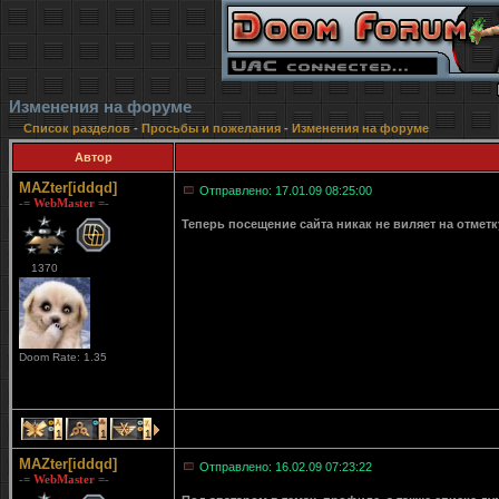
Изменения на форуме
Список разделов
-
Просьбы и пожелания
-
Изменения на форуме
Автор
MAZter[iddqd]
Отправлено: 17.01.09 08:25:00
-= WebMaster =-
Теперь посещение сайта никак не виляет на отмет
1370
Doom Rate: 1.35
1
1
1
MAZter[iddqd]
Отправлено: 16.02.09 07:23:22
-= WebMaster =-