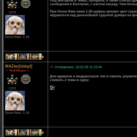
Под аватаром в темах, профиле, а также списке д
сообщения в Болталке, с учетом наград. Чем больш
При Doom Rate ниже 1.00 цифры меняют цвет (крас
1370
задуматься над дальнейшей судьбой думера на ф
Doom Rate: 1.35
1
1
1
MAZter[iddqd]
Отправлено: 18.02.09 11:15:44
-= WebMaster =-
Для админов и модераторов тем в панель управле
сливать 2 темы в одну:
1370
Doom Rate: 1.35
1
1
1