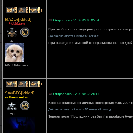
1
1
1
MAZter[iddqd]
Отправлено: 21.02.09 18:05:54
-= WebMaster =-
При отображении модераторов форума ник зачерки
Добавлено спустя 9 минут 58 секунд:
1370
При наведении мышкой отображается кол-во дней 
Doom Rate: 1.35
1
1
1
StasBFG[iddqd]
Отправлено: 22.02.09 23:28:14
-= DoomGod =-
Восстановлены все личные сообщения 2005-2007 го
Добавлено спустя 6 часов 55 минут 49 секунд:
1734
Теперь поле "Последний раз был" в профиле буде