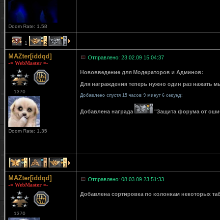
Doom Rate: 1.58
1
2
1
MAZter[iddqd]
Отправлено: 23.02.09 15:04:37
-= WebMaster =-
Нововведение для Модераторов и Админов:
Для награждения теперь нужно один раз нажать мы
1370
Добавлено спустя 15 часов 9 минут 6 секунд:
Добавлена награда
"Защита форума от ошибо
Doom Rate: 1.35
1
1
1
MAZter[iddqd]
Отправлено: 08.03.09 23:51:33
-= WebMaster =-
Добавлена сортировка по колонкам некоторых табли
1370