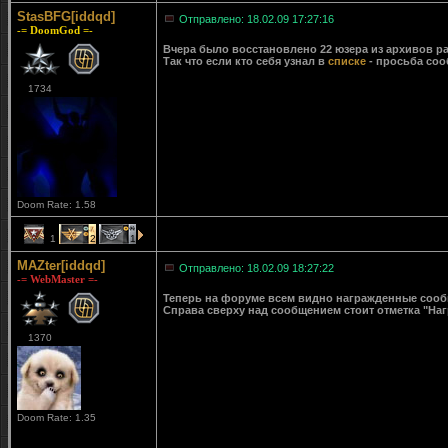
StasBFG[iddqd]
Отправлено: 18.02.09 17:27:16
-= DoomGod =-
Вчера было восстановлено 22 юзера из архивов ра
Так что если кто себя узнал в
списке
- просьба соо
1734
Doom Rate: 1.58
1
2
1
MAZter[iddqd]
Отправлено: 18.02.09 18:27:22
-= WebMaster =-
Теперь на форуме всем видно награжденные сообще
Справа сверху над сообщением стоит отметка "Наг
1370
Doom Rate: 1.35