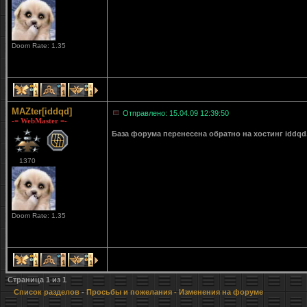
Doom Rate: 1.35
1
1
1
MAZter[iddqd]
Отправлено: 15.04.09 12:39:50
-= WebMaster =-
База форума перенесена обратно на хостинг iddqd
1370
Doom Rate: 1.35
1
1
1
Страница
1
из
1
Список разделов
-
Просьбы и пожелания
- Изменения на форуме