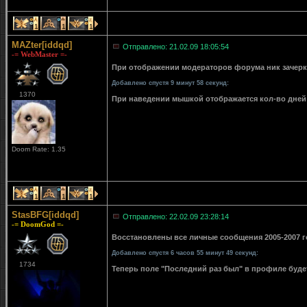
1
1
1
MAZter[iddqd]
Отправлено: 21.02.09 18:05:54
-= WebMaster =-
При отображении модераторов форума ник зачерки
Добавлено спустя 9 минут 58 секунд:
1370
При наведении мышкой отображается кол-во дней 
Doom Rate: 1.35
1
1
1
StasBFG[iddqd]
Отправлено: 22.02.09 23:28:14
-= DoomGod =-
Восстановлены все личные сообщения 2005-2007 го
Добавлено спустя 6 часов 55 минут 49 секунд:
1734
Теперь поле "Последний раз был" в профиле буде