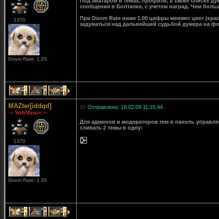
Под аватаром в темах, профиле, а также списке д
сообщения в Болталке, с учетом наград. Чем больш
При Doom Rate ниже 1.00 цифры меняют цвет (крас
1370
задуматься над дальнейшей судьбой думера на ф
Doom Rate: 1.35
1
1
1
MAZter[iddqd]
Отправлено: 18.02.09 11:15:44
-= WebMaster =-
Для админов и модераторов тем в панель управле
сливать 2 темы в одну:
1370
Doom Rate: 1.35
1
1
1