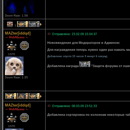
Doom Rate: 1.58
1
2
1
MAZter[iddqd]
Отправлено: 23.02.09 15:04:37
-= WebMaster =-
Нововведение для Модераторов и Админов:
Для награждения теперь нужно один раз нажать мы
1370
Добавлено спустя 15 часов 9 минут 6 секунд:
Добавлена награда
"Защита форума от ошибо
Doom Rate: 1.35
1
1
1
MAZter[iddqd]
Отправлено: 08.03.09 23:51:33
-= WebMaster =-
Добавлена сортировка по колонкам некоторых табли
1370