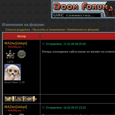
Изменения на форуме
Список разделов
-
Просьбы и пожелания
-
Изменения на форуме
Автор
MAZter[iddqd]
Отправлено: 17.01.09 08:25:00
-= WebMaster =-
Теперь посещение сайта никак не виляет на отмет
1370
Doom Rate: 1.35
1
1
1
MAZter[iddqd]
Отправлено: 16.02.09 07:23:22
-= WebMaster =-