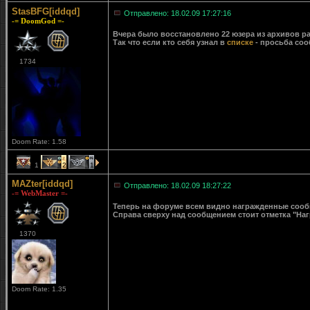
StasBFG[iddqd]
Отправлено: 18.02.09 17:27:16
-= DoomGod =-
Вчера было восстановлено 22 юзера из архивов ра
Так что если кто себя узнал в
списке
- просьба соо
1734
Doom Rate: 1.58
1
2
1
MAZter[iddqd]
Отправлено: 18.02.09 18:27:22
-= WebMaster =-
Теперь на форуме всем видно награжденные сообще
Справа сверху над сообщением стоит отметка "Наг
1370
Doom Rate: 1.35