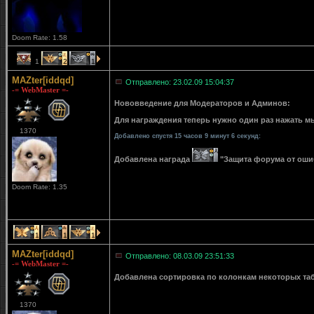
Doom Rate: 1.58
1
2
1
MAZter[iddqd]
Отправлено: 23.02.09 15:04:37
-= WebMaster =-
Нововведение для Модераторов и Админов:
Для награждения теперь нужно один раз нажать мы
1370
Добавлено спустя 15 часов 9 минут 6 секунд:
Добавлена награда
"Защита форума от ошибо
Doom Rate: 1.35
1
1
1
MAZter[iddqd]
Отправлено: 08.03.09 23:51:33
-= WebMaster =-
Добавлена сортировка по колонкам некоторых табли
1370