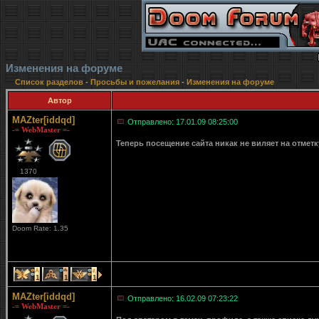
Изменения на форуме
Список разделов
-
Просьбы и пожелания
-
Изменения на форуме
Автор
MAZter[iddqd]
Отправлено: 17.01.09 08:25:00
-= WebMaster =-
Теперь посещение сайта никак не виляет на отмет
1370
Doom Rate: 1.35
1
1
1
MAZter[iddqd]
Отправлено: 16.02.09 07:23:22
-= WebMaster =-