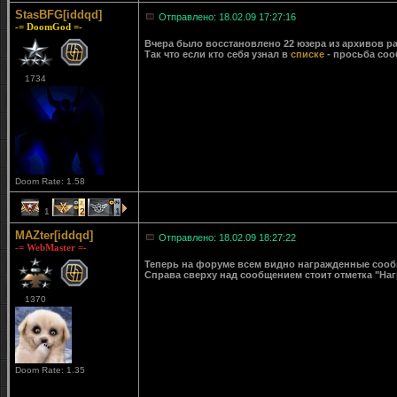
StasBFG[iddqd]
Отправлено: 18.02.09 17:27:16
-= DoomGod =-
Вчера было восстановлено 22 юзера из архивов ра
Так что если кто себя узнал в
списке
- просьба соо
1734
Doom Rate: 1.58
1
2
1
MAZter[iddqd]
Отправлено: 18.02.09 18:27:22
-= WebMaster =-
Теперь на форуме всем видно награжденные сообще
Справа сверху над сообщением стоит отметка "Наг
1370
Doom Rate: 1.35