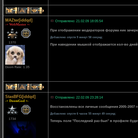
1
1
1
MAZter[iddqd]
Отправлено: 21.02.09 18:05:54
-= WebMaster =-
При отображении модераторов форума ник зачерки
Добавлено спустя 9 минут 58 секунд:
1370
При наведении мышкой отображается кол-во дней 
Doom Rate: 1.35
1
1
1
StasBFG[iddqd]
Отправлено: 22.02.09 23:28:14
-= DoomGod =-
Восстановлены все личные сообщения 2005-2007 го
Добавлено спустя 6 часов 55 минут 49 секунд:
1734
Теперь поле "Последний раз был" в профиле буде