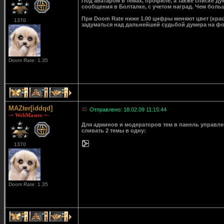
Под аватаром в темах, профиле, а также списке д
сообщения в Болталке, с учетом наград. Чем больш
При Doom Rate ниже 1.00 цифры меняют цвет (крас
1370
задуматься над дальнейшей судьбой думера на ф
Doom Rate: 1.35
1
1
1
MAZter[iddqd]
Отправлено: 18.02.09 11:15:44
-= WebMaster =-
Для админов и модераторов тем в панель управле
сливать 2 темы в одну:
1370
Doom Rate: 1.35
1
1
1