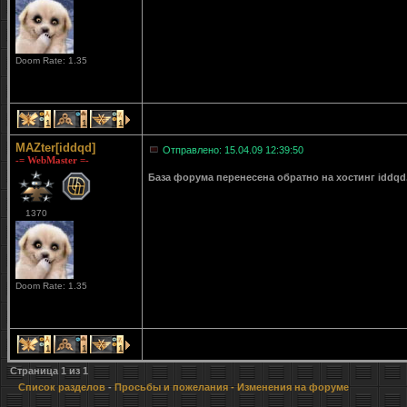
Doom Rate: 1.35
1
1
1
MAZter[iddqd]
Отправлено: 15.04.09 12:39:50
-= WebMaster =-
База форума перенесена обратно на хостинг iddqd
1370
Doom Rate: 1.35
1
1
1
Страница
1
из
1
Список разделов
-
Просьбы и пожелания
- Изменения на форуме