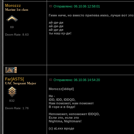
Morozzz
Отправлено: 06.10.06 12:58:01
Marine 1st class
Гимн ниче, но вместо припева имхо, лучше вот это
ай-ди-ди
ай-ди-ди
69
ай-ди-ди
ты наш ку-ди!
Doom Rate: 8.63
1
Far]ASTS[
Отправлено: 06.10.06 14:54:20
UAC Sergeant Major
Morozzz[iddqd]
Не -
IDD, IDD, IDDQD,
832
Нам поможет, нам поможет
В горе и в беде!
Doom Rate: 1.76
Непоможет, непоможет IDDQD,
Если это, если это
Nightma, Nightmare!
(c) aLexx вроде