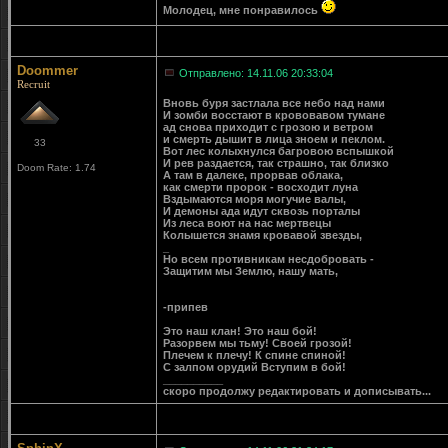
Молодец, мне понравилось
Doommer
Отправлено: 14.11.06 20:33:04
Recruit
Вновь буря застлала все небо над нами
И зомби восстают в крововавом тумане
ад снова приходит с грозою и ветром
и смерть дышит в лица зноем и пеклом.
33
Вот лес колыхнулся багровою вспышкой
И рев раздается, так страшно, так близко
Doom Rate: 1.74
А там в далеке, прорвав облака,
как смерти пророк - восходит луна
Вздымаются моря могучие валы,
И демоны ада идут сквозь порталы
Из леса воют на нас мертвецы
Колышется знамя кровавой звезды,
_
Но всем противникам несдобровать -
Защитим мы Землю, нашу мать,
-припев
Это наш клан! Это наш бой!
Разорвем мы тьму! Своей грозой!
Плечем к плечу! К спине спиной!
С залпом орудий Вступим в бой!
__________
скоро продолжу редактировать и дописывать...