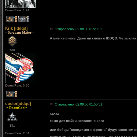
Doom Rate: 1.24
2
1
Krik [iddqd]
Отправлено: 02.08.06 01:29:52
= Sergeant Major =
А мне не очень. Даже ни слова о IDDQD. Чё за клан
708
Doom Rate: 0.90
2
doctor[iddqd]
Отправлено: 02.08.06 01:50:31
-= DoomGod =-
хахах
гимн для шайки непонятно кого
351
или бойцы "невидимого фронта" будут шепотом пе
Doom Rate: 2.34