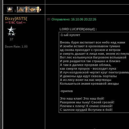
1
2
1
Dizzy]ASTS[
Отправлено: 16.10.06 20:22:26
-= UAC Girl =-
LORD LUCIFER[iddqd] :
-1-ый куплет
37
Вновь буря застилает все небо над нами
И зомби встают в крововавом тумане
Doom Rate: 1.00
ад снова приходит с грозою и ветром
и смерть дышит в лица нам, зноем из пекла
Вот лес колыхнулся багровою вспышкой
И рев раздается так страшно и близко
А там в далике прорвав облака,
как смерти пророк - восходит луна
И луч колдовской чертит круг пентограмм
И демоны ада идут сквозь порталы
А из лесу воют на нас мертвецы
Колышиться знамя кровавой звезды
-припев
Это наш клан! Это наш бой!
Разорвем мы тьму! Своей грозой!
Плечем к плечу! К спине спиной!
С залпом орудий Вступим в бой!