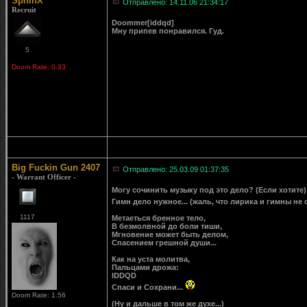
SphinX
Отправлено: 14.11.06 21:34:17
Recruit
Doommer[iddqd]
Мну припев понравился. Гуд.
5
Doom Rate: 0.33
Big Fuckin Gun 2407
Отправлено: 25.03.09 01:37:35
- Warrant Officer -
Могу сочинить музыку под это дело? (Если хотите
Гимн дело нужное... (жаль, что лирика и гимны не
1117
Метаеться бренное тело,
В безмолвной до боли тиши,
Мгновение может быть делом,
Спасением грешной души...
Как на уста молитва,
Пальцами дрожа:
IDDQD
Спаси и Сохрани...
Doom Rate: 1.56
(Ну и дальше в том же духе...)