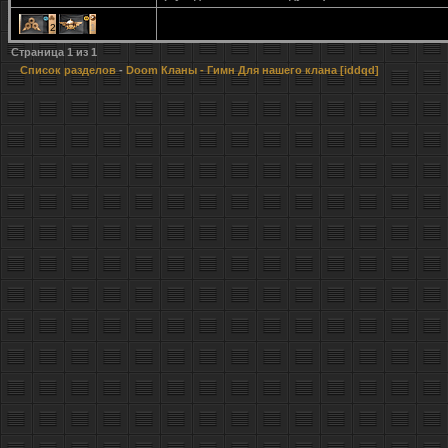
2
1
Страница
1
из
1
Список разделов
-
Doom Кланы
- Гимн Для нашего клана [iddqd]