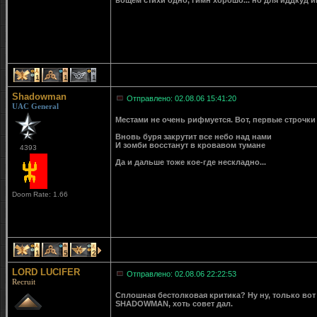
вощем стихи одно, гимн хорошо... но для иддкуд и
1
1
1
Shadowman
Отправлено: 02.08.06 15:41:20
UAC General
Местами не очень рифмуется. Вот, первые строчк
Вновь буря закрутит все небо над нами
И зомби восстанут в кровавом тумане
4393
Да и дальше тоже кое-где нескладно...
Doom Rate: 1.66
1
5
2
LORD LUCIFER
Отправлено: 02.08.06 22:22:53
Recruit
Сплошная бестолковая критика? Ну ну, только вот с
SHADOWMAN, хоть совет дал.