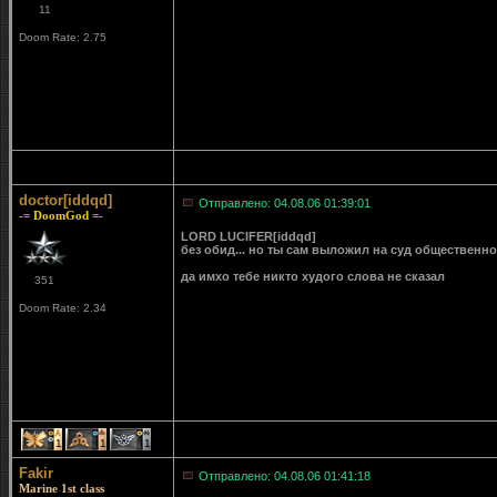
11
Doom Rate: 2.75
doctor[iddqd]
Отправлено: 04.08.06 01:39:01
-= DoomGod =-
LORD LUCIFER[iddqd]
без обид... но ты сам выложил на суд общественн
да имхо тебе никто худого слова не сказал
351
Doom Rate: 2.34
1
1
1
Fakir
Отправлено: 04.08.06 01:41:18
Marine 1st class