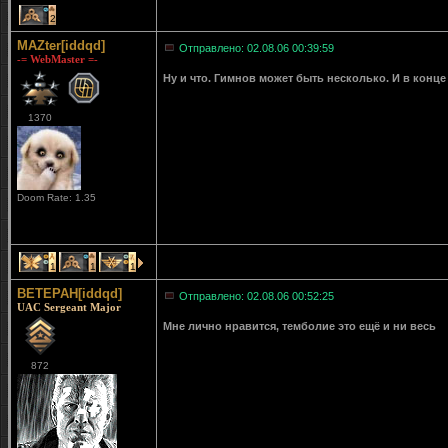
2
MAZter[iddqd]
Отправлено: 02.08.06 00:39:59
-= WebMaster =-
Ну и что. Гимнов может быть несколько. И в конц
1370
Doom Rate: 1.35
1
1
1
BETEPAH[iddqd]
Отправлено: 02.08.06 00:52:25
UAC Sergeant Major
Мне лично нравится, темболие это ещё и ни весь
872