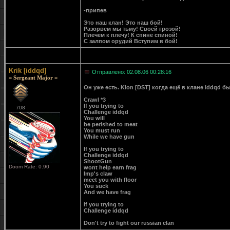
-припев
Это наш клан! Это наш бой!
Разорвем мы тьму! Своей грозой!
Плечем к плечу! К спине спиной!
С залпом орудий Вступим в бой!
Krik [iddqd]
Отправлено: 02.08.06 00:28:16
= Sergeant Major =
Он уже есть. Klon [DST] когда ещё в клане iddqd б
Crawl *3
If you trying to
708
Challenge iddqd
You will
be perished to meat
You must run
While we have gun
If you trying to
Challenge iddqd
ShootGun
Doom Rate: 0.90
wont help earn frag
Imp's claw
meet you with floor
You suck
And we have frag
If you trying to
Challenge iddqd
Don't try to fight our russian clan