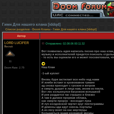
Гимн Для нашего клана [iddqd]
Список разделов
-
Doom Кланы
-
Гимн Для нашего клана [iddqd]
Автор
LORD LUCIFER
Отправлено: 02.08.06 00:11:32
Recruit
Вот появилась идея написать песню про наш клан, 
музыку и исполнителей придется поискать отдельн
- то есть вы оценили его и может посоветовали, ч
11
Наш Клан
Doom Rate: 2.75
-1-ый куплет
Вновь буря застилает все небо над нами
И зомби встают в крововавом тумане
ад снова приходит с грозою и ветром
и смерть дышит в лица нам, зноем из пекла.
Вот лес колыхнулся багровою вспышкой
И рев раздается так страшно и близко
А там в далике прорвав облака,
как смерти пророк - восходит луна
И луч колдовской чертит круг пентограммы
И демоны ада идут сквозь порталы
А из лесу воют на нас мертвецы
Колышиться знамя кровавой звезды