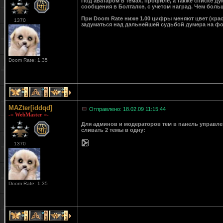
Под аватаром в темах, профиле, а также списке д
сообщения в Болталке, с учетом наград. Чем больш
При Doom Rate ниже 1.00 цифры меняют цвет (крас
1370
задуматься над дальнейшей судьбой думера на ф
Doom Rate: 1.35
1
1
1
MAZter[iddqd]
Отправлено: 18.02.09 11:15:44
-= WebMaster =-
Для админов и модераторов тем в панель управле
сливать 2 темы в одну:
1370
Doom Rate: 1.35
1
1
1