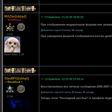
1
1
1
MAZter[iddqd]
Отправлено: 21.02.09 18:05:54
-= WebMaster =-
При отображении модераторов форума ник зачерки
Добавлено спустя 9 минут 58 секунд:
1370
При наведении мышкой отображается кол-во дней 
Doom Rate: 1.35
1
1
1
StasBFG[iddqd]
Отправлено: 22.02.09 23:28:14
-= DoomGod =-
Восстановлены все личные сообщения 2005-2007 го
Добавлено спустя 6 часов 55 минут 49 секунд:
1734
Теперь поле "Последний раз был" в профиле буде