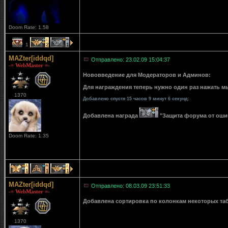
Doom Rate: 1.58
1
2
1
MAZter[iddqd]
Отправлено: 23.02.09 15:04:37
-= WebMaster =-
Нововведение для Модераторов и Админов:
Для награждения теперь нужно один раз нажать мы
1370
Добавлено спустя 15 часов 9 минут 6 секунд:
Добавлена награда
"Защита форума от ошибо
Doom Rate: 1.35
1
1
1
MAZter[iddqd]
Отправлено: 08.03.09 23:51:33
-= WebMaster =-
Добавлена сортировка по колонкам некоторых табли
1370