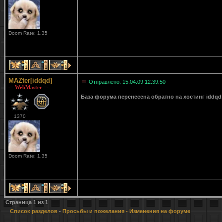
Doom Rate: 1.35
1
1
1
MAZter[iddqd]
Отправлено: 15.04.09 12:39:50
-= WebMaster =-
База форума перенесена обратно на хостинг iddqd
1370
Doom Rate: 1.35
1
1
1
Страница
1
из
1
Список разделов
-
Просьбы и пожелания
- Изменения на форуме