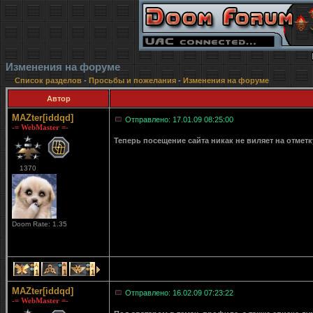
Изменения на форуме
Список разделов
-
Просьбы и пожелания
-
Изменения на форуме
Автор
MAZter[iddqd]
Отправлено: 17.01.09 08:25:00
-= WebMaster =-
Теперь посещение сайта никак не виляет на отмет
1370
Doom Rate: 1.35
1
1
1
MAZter[iddqd]
Отправлено: 16.02.09 07:23:22
-= WebMaster =-