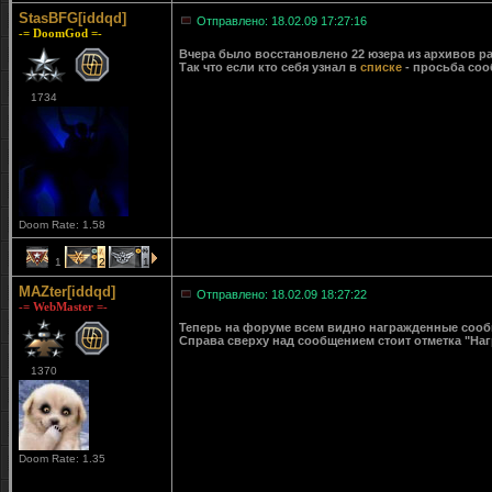
StasBFG[iddqd]
Отправлено: 18.02.09 17:27:16
-= DoomGod =-
Вчера было восстановлено 22 юзера из архивов ра
Так что если кто себя узнал в
списке
- просьба соо
1734
Doom Rate: 1.58
1
2
1
MAZter[iddqd]
Отправлено: 18.02.09 18:27:22
-= WebMaster =-
Теперь на форуме всем видно награжденные сообще
Справа сверху над сообщением стоит отметка "Наг
1370
Doom Rate: 1.35