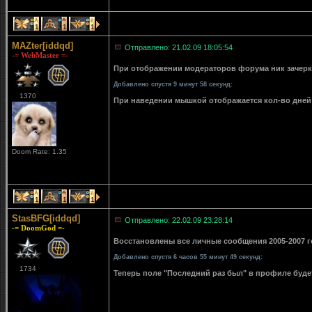
1
1
1
MAZter[iddqd]
Отправлено: 21.02.09 18:05:54
-= WebMaster =-
При отображении модераторов форума ник зачерки
Добавлено спустя 9 минут 58 секунд:
1370
При наведении мышкой отображается кол-во дней 
Doom Rate: 1.35
1
1
1
StasBFG[iddqd]
Отправлено: 22.02.09 23:28:14
-= DoomGod =-
Восстановлены все личные сообщения 2005-2007 го
Добавлено спустя 6 часов 55 минут 49 секунд:
1734
Теперь поле "Последний раз был" в профиле буде