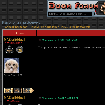
Изменения на форуме
Список разделов
-
Просьбы и пожелания
-
Изменения на форуме
Автор
MAZter[iddqd]
Отправлено: 17.01.09 08:25:00
-= WebMaster =-
Теперь посещение сайта никак не виляет на отмет
1370
Doom Rate: 1.35
1
1
1
MAZter[iddqd]
Отправлено: 16.02.09 07:23:22
-= WebMaster =-