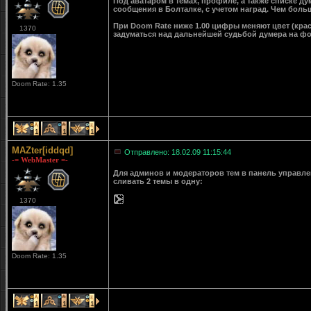
Под аватаром в темах, профиле, а также списке д
сообщения в Болталке, с учетом наград. Чем больш
При Doom Rate ниже 1.00 цифры меняют цвет (крас
1370
задуматься над дальнейшей судьбой думера на ф
Doom Rate: 1.35
1
1
1
MAZter[iddqd]
Отправлено: 18.02.09 11:15:44
-= WebMaster =-
Для админов и модераторов тем в панель управле
сливать 2 темы в одну:
1370
Doom Rate: 1.35
1
1
1