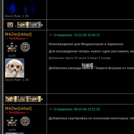
Doom Rate: 1.58
1
2
1
MAZter[iddqd]
Отправлено: 23.02.09 15:04:37
-= WebMaster =-
Нововведение для Модераторов и Админов:
Для награждения теперь нужно один раз нажать мы
1370
Добавлено спустя 15 часов 9 минут 6 секунд:
Добавлена награда
"Защита форума от ошибо
Doom Rate: 1.35
1
1
1
MAZter[iddqd]
Отправлено: 08.03.09 23:51:33
-= WebMaster =-
Добавлена сортировка по колонкам некоторых табли
1370