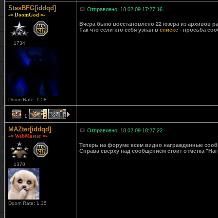
StasBFG[iddqd]
Отправлено: 18.02.09 17:27:16
-= DoomGod =-
Вчера было восстановлено 22 юзера из архивов ра
Так что если кто себя узнал в
списке
- просьба соо
1734
Doom Rate: 1.58
1
2
1
MAZter[iddqd]
Отправлено: 18.02.09 18:27:22
-= WebMaster =-
Теперь на форуме всем видно награжденные сообще
Справа сверху над сообщением стоит отметка "Наг
1370
Doom Rate: 1.35