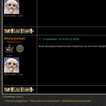
Doom Rate: 1.35
1
1
1
MAZter[iddqd]
Отправлено: 15.04.09 12:39:50
-= WebMaster =-
База форума перенесена обратно на хостинг iddqd
1370
Doom Rate: 1.35
1
1
1
Страница
1
из
1
Список разделов
-
Просьбы и пожелания
- Изменения на форуме