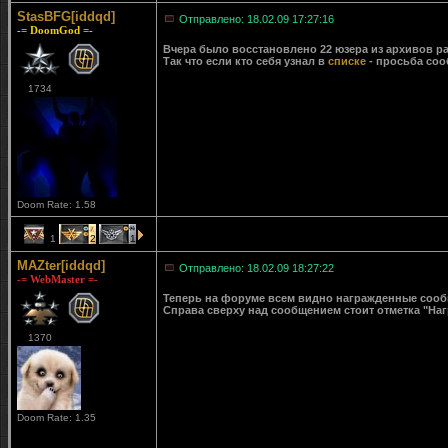
StasBFG[iddqd]
Отправлено: 18.02.09 17:27:16
-= DoomGod =-
Вчера было восстановлено 22 юзера из архивов ра
Так что если кто себя узнал в
списке
- просьба соо
1734
Doom Rate: 1.58
1
2
1
MAZter[iddqd]
Отправлено: 18.02.09 18:27:22
-= WebMaster =-
Теперь на форуме всем видно награжденные сообще
Справа сверху над сообщением стоит отметка "Наг
1370
Doom Rate: 1.35