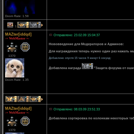
Doom Rate: 1.58
1
2
1
MAZter[iddqd]
Отправлено: 23.02.09 15:04:37
-= WebMaster =-
Нововведение для Модераторов и Админов:
Для награждения теперь нужно один раз нажать мы
1370
Добавлено спустя 15 часов 9 минут 6 секунд:
Добавлена награда
"Защита форума от ошибо
Doom Rate: 1.35
1
1
1
MAZter[iddqd]
Отправлено: 08.03.09 23:51:33
-= WebMaster =-
Добавлена сортировка по колонкам некоторых табли
1370