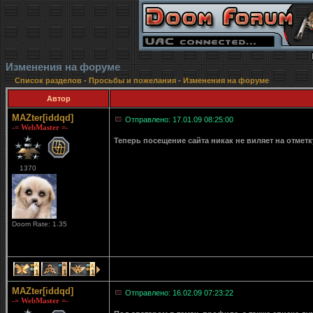
Изменения на форуме
Список разделов
-
Просьбы и пожелания
-
Изменения на форуме
Автор
MAZter[iddqd]
Отправлено: 17.01.09 08:25:00
-= WebMaster =-
Теперь посещение сайта никак не виляет на отмет
1370
Doom Rate: 1.35
1
1
1
MAZter[iddqd]
Отправлено: 16.02.09 07:23:22
-= WebMaster =-