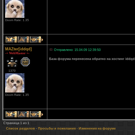
Doom Rate: 1.35
1
1
1
MAZter[iddqd]
Отправлено: 15.04.09 12:39:50
-= WebMaster =-
База форума перенесена обратно на хостинг iddqd
1370
Doom Rate: 1.35
1
1
1
Страница
1
из
1
Список разделов
-
Просьбы и пожелания
- Изменения на форуме