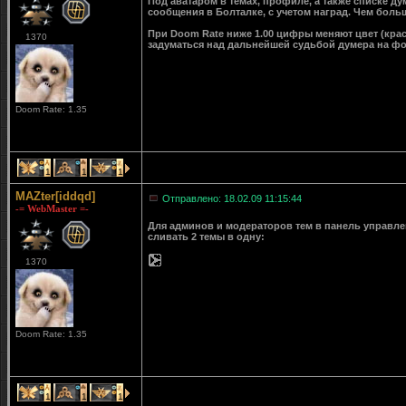
Под аватаром в темах, профиле, а также списке д
сообщения в Болталке, с учетом наград. Чем больш
При Doom Rate ниже 1.00 цифры меняют цвет (крас
1370
задуматься над дальнейшей судьбой думера на ф
Doom Rate: 1.35
1
1
1
MAZter[iddqd]
Отправлено: 18.02.09 11:15:44
-= WebMaster =-
Для админов и модераторов тем в панель управле
сливать 2 темы в одну:
1370
Doom Rate: 1.35
1
1
1