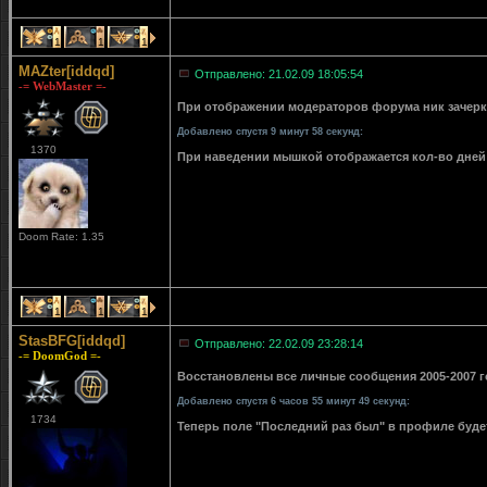
1
1
1
MAZter[iddqd]
Отправлено: 21.02.09 18:05:54
-= WebMaster =-
При отображении модераторов форума ник зачерки
Добавлено спустя 9 минут 58 секунд:
1370
При наведении мышкой отображается кол-во дней 
Doom Rate: 1.35
1
1
1
StasBFG[iddqd]
Отправлено: 22.02.09 23:28:14
-= DoomGod =-
Восстановлены все личные сообщения 2005-2007 го
Добавлено спустя 6 часов 55 минут 49 секунд:
1734
Теперь поле "Последний раз был" в профиле буде