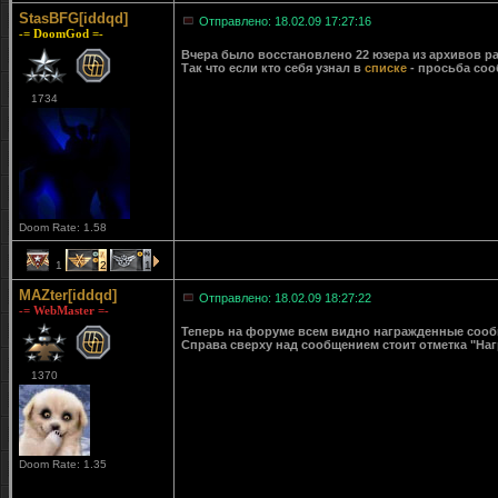
StasBFG[iddqd]
Отправлено: 18.02.09 17:27:16
-= DoomGod =-
Вчера было восстановлено 22 юзера из архивов ра
Так что если кто себя узнал в
списке
- просьба соо
1734
Doom Rate: 1.58
1
2
1
MAZter[iddqd]
Отправлено: 18.02.09 18:27:22
-= WebMaster =-
Теперь на форуме всем видно награжденные сообще
Справа сверху над сообщением стоит отметка "Наг
1370
Doom Rate: 1.35