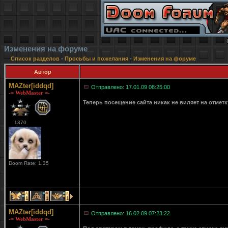
Изменения на форуме
Список разделов
-
Просьбы и пожелания
-
Изменения на форуме
Автор
MAZter[iddqd]
Отправлено: 17.01.09 08:25:00
-= WebMaster =-
Теперь посещение сайта никак не виляет на отмет
1370
Doom Rate: 1.35
1
1
1
MAZter[iddqd]
Отправлено: 16.02.09 07:23:22
-= WebMaster =-