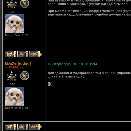
Под аватаром в темах, профиле, а также списке д
сообщения в Болталке, с учетом наград. Чем больш
При Doom Rate ниже 1.00 цифры меняют цвет (крас
1370
задуматься над дальнейшей судьбой думера на ф
Doom Rate: 1.35
1
1
1
MAZter[iddqd]
Отправлено: 18.02.09 11:15:44
-= WebMaster =-
Для админов и модераторов тем в панель управле
сливать 2 темы в одну:
1370
Doom Rate: 1.35
1
1
1