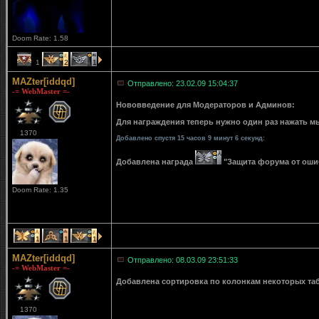
Doom Rate: 1.58
1
2
1
MAZter[iddqd]
Отправлено: 23.02.09 15:04:37
-= WebMaster =-
Нововведение для Модераторов и Админов:
Для награждения теперь нужно один раз нажать мы
1370
Добавлено спустя 15 часов 9 минут 6 секунд:
Добавлена награда
"Защита форума от ошибо
Doom Rate: 1.35
1
1
1
MAZter[iddqd]
Отправлено: 08.03.09 23:51:33
-= WebMaster =-
Добавлена сортировка по колонкам некоторых табли
1370