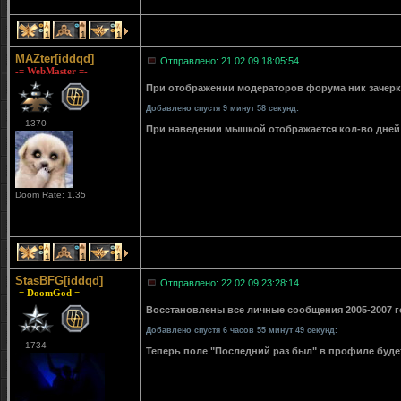
1
1
1
MAZter[iddqd]
Отправлено: 21.02.09 18:05:54
-= WebMaster =-
При отображении модераторов форума ник зачерки
Добавлено спустя 9 минут 58 секунд:
1370
При наведении мышкой отображается кол-во дней 
Doom Rate: 1.35
1
1
1
StasBFG[iddqd]
Отправлено: 22.02.09 23:28:14
-= DoomGod =-
Восстановлены все личные сообщения 2005-2007 го
Добавлено спустя 6 часов 55 минут 49 секунд:
1734
Теперь поле "Последний раз был" в профиле буде