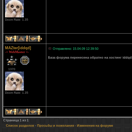
Doom Rate: 1.35
1
1
1
MAZter[iddqd]
Отправлено: 15.04.09 12:39:50
-= WebMaster =-
База форума перенесена обратно на хостинг iddqd
1370
Doom Rate: 1.35
1
1
1
Страница
1
из
1
Список разделов
-
Просьбы и пожелания
- Изменения на форуме