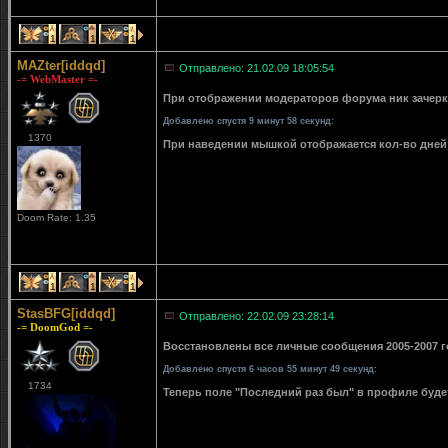
1
1
1
MAZter[iddqd]
Отправлено: 21.02.09 18:05:54
-= WebMaster =-
При отображении модераторов форума ник зачерки
Добавлено спустя 9 минут 58 секунд:
1370
При наведении мышкой отображается кол-во дней 
Doom Rate: 1.35
1
1
1
StasBFG[iddqd]
Отправлено: 22.02.09 23:28:14
-= DoomGod =-
Восстановлены все личные сообщения 2005-2007 го
Добавлено спустя 6 часов 55 минут 49 секунд:
1734
Теперь поле "Последний раз был" в профиле буде