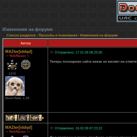
Изменения на форуме
Список разделов
-
Просьбы и пожелания
-
Изменения на форуме
Автор
MAZter[iddqd]
Отправлено: 17.01.09 08:25:00
-= WebMaster =-
Теперь посещение сайта никак не виляет на отмет
1370
Doom Rate: 1.35
1
1
1
MAZter[iddqd]
Отправлено: 16.02.09 07:23:22
-= WebMaster =-