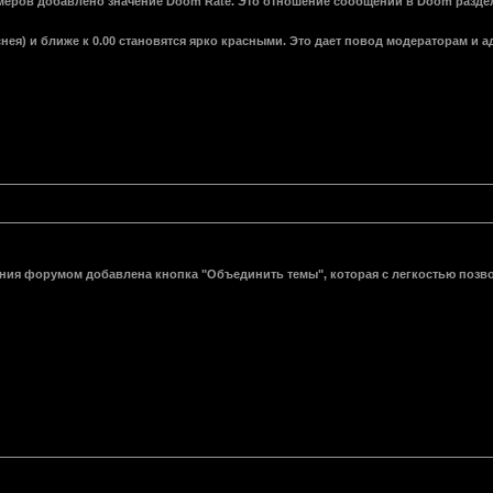
умеров добавлено значение Doom Rate. Это отношение сообщений в Doom раздела
нея) и ближе к 0.00 становятся ярко красными. Это дает повод модераторам и
ния форумом добавлена кнопка "Объединить темы", которая с легкостью позвол