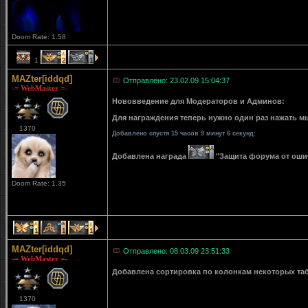
Doom Rate: 1.58
1
2
1
MAZter[iddqd]
Отправлено: 23.02.09 15:04:37
-= WebMaster =-
Нововведение для Модераторов и Админов:
Для награждения теперь нужно один раз нажать мы
1370
Добавлено спустя 15 часов 9 минут 6 секунд:
Добавлена награда
"Защита форума от ошибо
Doom Rate: 1.35
1
1
1
MAZter[iddqd]
Отправлено: 08.03.09 23:51:33
-= WebMaster =-
Добавлена сортировка по колонкам некоторых табли
1370