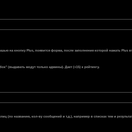
шью на кнопку Plus, появится форма, после заполнения которой нажать Plus вт
к" (выдавать модут только админы). Дает (+15) к рейтингу.
ц (по названию, кол-ву сообщений и т.д.), например в списках тем и результат