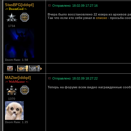
StasBFG[iddqd]
Отправлено: 18.02.09 17:27:16
-= DoomGod =-
Вчера было восстановлено 22 юзера из архивов ра
Так что если кто себя узнал в
списке
- просьба соо
1734
Doom Rate: 1.58
1
2
1
MAZter[iddqd]
Отправлено: 18.02.09 18:27:22
-= WebMaster =-
Теперь на форуме всем видно награжденные сообще
1370
Doom Rate: 1.35