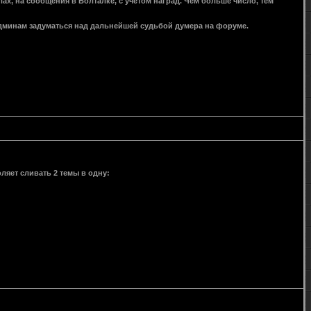
х, на сообщения в Болталке, с учетом наград. Чем больше число, тем
 админам задуматься над дальнейшей судьбой думера на форуме.
яет сливать 2 темы в одну: