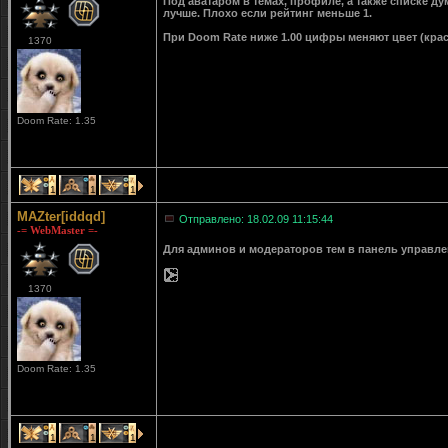
Под аватаром в темах, профиле, а также списке д
лучше. Плохо если рейтинг меньше 1.
При Doom Rate ниже 1.00 цифры меняют цвет (крас
1370
Doom Rate: 1.35
1
1
1
MAZter[iddqd]
Отправлено: 18.02.09 11:15:44
-= WebMaster =-
Для админов и модераторов тем в панель управле
1370
Doom Rate: 1.35
1
1
1