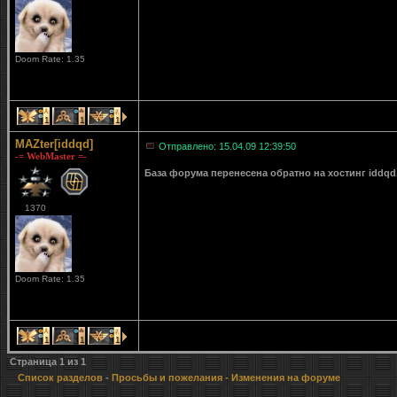
Doom Rate: 1.35
1
1
1
MAZter[iddqd]
Отправлено: 15.04.09 12:39:50
-= WebMaster =-
База форума перенесена обратно на хостинг iddqd
1370
Doom Rate: 1.35
1
1
1
Страница
1
из
1
Список разделов
-
Просьбы и пожелания
- Изменения на форуме