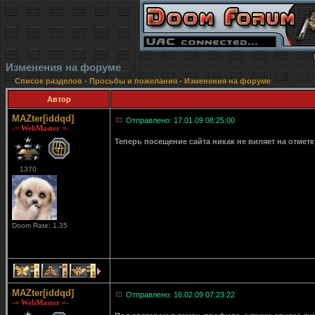
Изменения на форуме
Список разделов
-
Просьбы и пожелания
-
Изменения на форуме
Автор
MAZter[iddqd]
Отправлено: 17.01.09 08:25:00
-= WebMaster =-
Теперь посещение сайта никак не виляет на отмет
1370
Doom Rate: 1.35
1
1
1
MAZter[iddqd]
Отправлено: 16.02.09 07:23:22
-= WebMaster =-