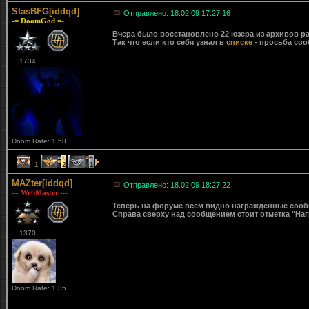
StasBFG[iddqd]
Отправлено: 18.02.09 17:27:16
-= DoomGod =-
Вчера было восстановлено 22 юзера из архивов ра
Так что если кто себя узнал в
списке
- просьба соо
1734
Doom Rate: 1.58
1
2
1
MAZter[iddqd]
Отправлено: 18.02.09 18:27:22
-= WebMaster =-
Теперь на форуме всем видно награжденные сообще
Справа сверху над сообщением стоит отметка "Наг
1370
Doom Rate: 1.35