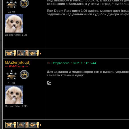
Под аватаром в темах, профиле, а также списке д
сообщения в Болталке, с учетом наград. Чем больш
При Doom Rate ниже 1.00 цифры меняют цвет (крас
1370
задуматься над дальнейшей судьбой думера на ф
Doom Rate: 1.35
1
1
1
MAZter[iddqd]
Отправлено: 18.02.09 11:15:44
-= WebMaster =-
Для админов и модераторов тем в панель управле
сливать 2 темы в одну:
1370
Doom Rate: 1.35
1
1
1