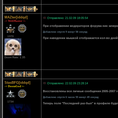
1
1
1
MAZter[iddqd]
Отправлено: 21.02.09 18:05:54
-= WebMaster =-
При отображении модераторов форума ник зачерки
Добавлено спустя 9 минут 58 секунд:
1370
При наведении мышкой отображается кол-во дней 
Doom Rate: 1.35
1
1
1
StasBFG[iddqd]
Отправлено: 22.02.09 23:28:14
-= DoomGod =-
Восстановлены все личные сообщения 2005-2007 го
Добавлено спустя 6 часов 55 минут 49 секунд:
1734
Теперь поле "Последний раз был" в профиле буде