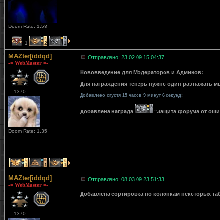
Doom Rate: 1.58
1
2
1
MAZter[iddqd]
Отправлено: 23.02.09 15:04:37
-= WebMaster =-
Нововведение для Модераторов и Админов:
Для награждения теперь нужно один раз нажать мы
1370
Добавлено спустя 15 часов 9 минут 6 секунд:
Добавлена награда
"Защита форума от ошибо
Doom Rate: 1.35
1
1
1
MAZter[iddqd]
Отправлено: 08.03.09 23:51:33
-= WebMaster =-
Добавлена сортировка по колонкам некоторых табли
1370