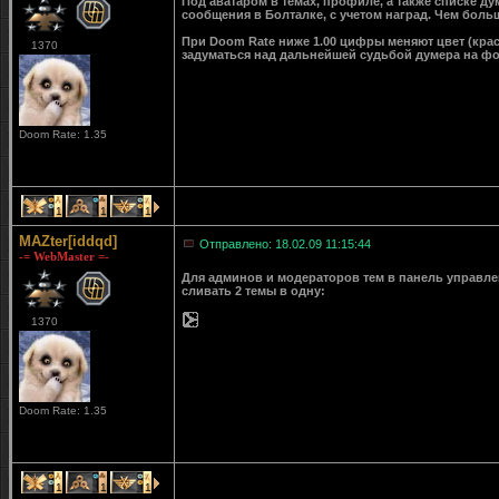
Под аватаром в темах, профиле, а также списке д
сообщения в Болталке, с учетом наград. Чем больш
При Doom Rate ниже 1.00 цифры меняют цвет (крас
1370
задуматься над дальнейшей судьбой думера на ф
Doom Rate: 1.35
1
1
1
MAZter[iddqd]
Отправлено: 18.02.09 11:15:44
-= WebMaster =-
Для админов и модераторов тем в панель управле
сливать 2 темы в одну:
1370
Doom Rate: 1.35
1
1
1