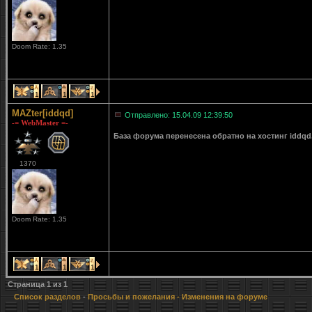
Doom Rate: 1.35
1
1
1
MAZter[iddqd]
Отправлено: 15.04.09 12:39:50
-= WebMaster =-
База форума перенесена обратно на хостинг iddqd
1370
Doom Rate: 1.35
1
1
1
Страница
1
из
1
Список разделов
-
Просьбы и пожелания
- Изменения на форуме