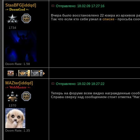
StasBFG[iddqd]
Отправлено: 18.02.09 17:27:16
-= DoomGod =-
Вчера было восстановлено 22 юзера из архивов ра
Так что если кто себя узнал в
списке
- просьба соо
1734
Doom Rate: 1.58
1
2
1
MAZter[iddqd]
Отправлено: 18.02.09 18:27:22
-= WebMaster =-
Теперь на форуме всем видно награжденные сообще
Справа сверху над сообщением стоит отметка "Наг
1370
Doom Rate: 1.35