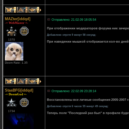
1
1
1
MAZter[iddqd]
Отправлено: 21.02.09 18:05:54
-= WebMaster =-
При отображении модераторов форума ник зачерки
Добавлено спустя 9 минут 58 секунд:
1370
При наведении мышкой отображается кол-во дней 
Doom Rate: 1.35
1
1
1
StasBFG[iddqd]
Отправлено: 22.02.09 23:28:14
-= DoomGod =-
Восстановлены все личные сообщения 2005-2007 го
Добавлено спустя 6 часов 55 минут 49 секунд:
1734
Теперь поле "Последний раз был" в профиле буде