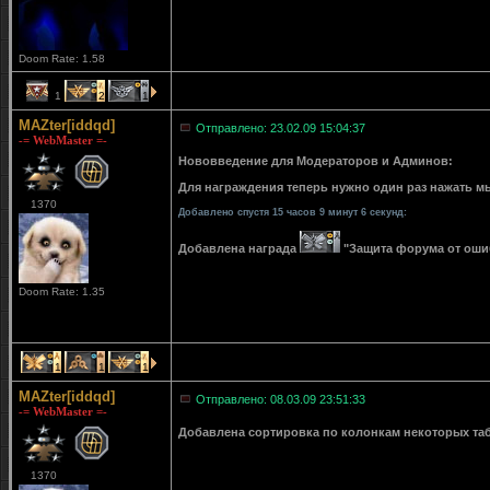
Doom Rate: 1.58
1
2
1
MAZter[iddqd]
Отправлено: 23.02.09 15:04:37
-= WebMaster =-
Нововведение для Модераторов и Админов:
Для награждения теперь нужно один раз нажать мы
1370
Добавлено спустя 15 часов 9 минут 6 секунд:
Добавлена награда
"Защита форума от ошибо
Doom Rate: 1.35
1
1
1
MAZter[iddqd]
Отправлено: 08.03.09 23:51:33
-= WebMaster =-
Добавлена сортировка по колонкам некоторых табли
1370