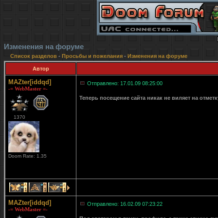
Изменения на форуме
Список разделов
-
Просьбы и пожелания
-
Изменения на форуме
Автор
MAZter[iddqd]
Отправлено: 17.01.09 08:25:00
-= WebMaster =-
Теперь посещение сайта никак не виляет на отмет
1370
Doom Rate: 1.35
1
1
1
MAZter[iddqd]
Отправлено: 16.02.09 07:23:22
-= WebMaster =-