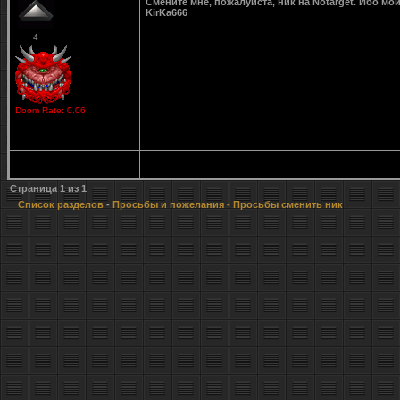
Смените мне, пожалуйста, ник на Notarget. Ибо мой
KirKa666
4
Doom Rate: 0.06
Страница
1
из
1
Список разделов
-
Просьбы и пожелания
- Просьбы сменить ник