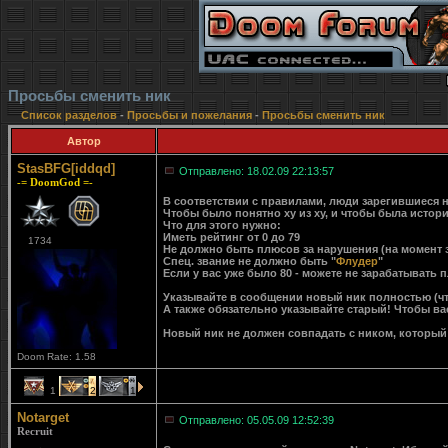
Просьбы сменить ник
Список разделов
-
Просьбы и пожелания
-
Просьбы сменить ник
Автор
StasBFG[iddqd]
Отправлено: 18.02.09 22:13:57
-= DoomGod =-
В соответствии с правилами, люди зарегившиеся н
Чтобы было понятно ху из ху, и чтобы была истори
Что для этого нужно:
Иметь рейтинг от 0 до 79
1734
Не должно быть плюсов за нарушения (на момент 
Спец. звание не должно быть "
Флудер
"
Если у вас уже было 80 - можете не зарабатывать 
Указывайте в сообщении новый ник полностью (что
А также обязательно указывайте старый! Чтобы вас
Новый ник не должен совпадать с ником, который
Doom Rate: 1.58
1
2
1
Notarget
Отправлено: 05.05.09 12:52:39
Recruit