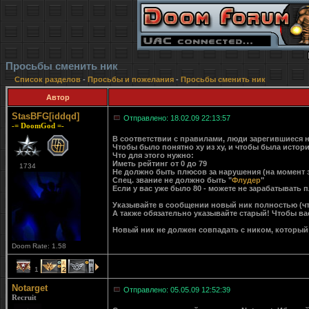
Просьбы сменить ник
Список разделов
-
Просьбы и пожелания
-
Просьбы сменить ник
Автор
StasBFG[iddqd]
Отправлено: 18.02.09 22:13:57
-= DoomGod =-
В соответствии с правилами, люди зарегившиеся н
Чтобы было понятно ху из ху, и чтобы была истори
Что для этого нужно:
Иметь рейтинг от 0 до 79
1734
Не должно быть плюсов за нарушения (на момент 
Спец. звание не должно быть "
Флудер
"
Если у вас уже было 80 - можете не зарабатывать 
Указывайте в сообщении новый ник полностью (что
А также обязательно указывайте старый! Чтобы вас
Новый ник не должен совпадать с ником, который
Doom Rate: 1.58
1
2
1
Notarget
Отправлено: 05.05.09 12:52:39
Recruit