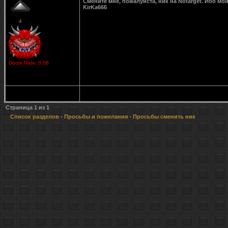
Смените мне, пожалуйста, ник на Notarget. Ибо мой
KirKa666
4
Doom Rate: 0.06
Страница
1
из
1
Список разделов
-
Просьбы и пожелания
- Просьбы сменить ник