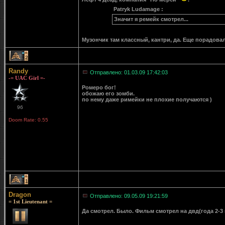
Patryk Ludamage :
Значит я ремейк смотрел...
Музончик там классный, кантри, да. Еще порадова
2
Randy
Отправлено: 01.03.09 17:42:03
-= UAC Girl =-
Ромеро бог!
обожаю его зомби.
по нему даже римейки не плохие получаются )
96
Doom Rate: 0.55
1
Dragon
Отправлено: 09.05.09 19:21:59
= 1st Lieutenant =
Да смотрел. Было. Фильм смотрел на двд(года 2-