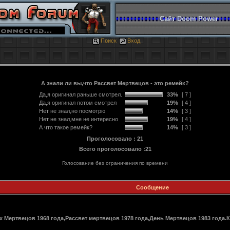
Сайт Doom Power
Поиск
Вход
А знали ли вы,что Рассвет Мертвецов - это ремейк?
Да,я оригинал раньше смотрел.
33%
[ 7 ]
Да,я оригинал потом смотрел
19%
[ 4 ]
Нет не знал,но посмотрю
14%
[ 3 ]
Нет не знал,мне не интересно
19%
[ 4 ]
А что такое ремейк?
14%
[ 3 ]
Проголосовало : 21
Всего проголосовало :21
Голосование без ограничения по времени
Сообщение
Мертвецов 1968 года,Рассвет мертвецов 1978 года,День Мертвецов 1983 года.