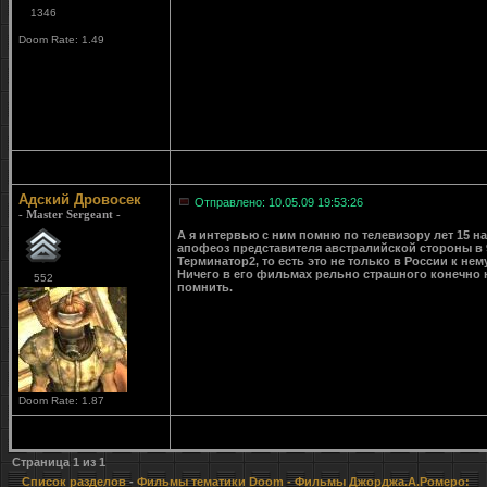
1346
Doom Rate: 1.49
Адский Дровосек
Отправлено: 10.05.09 19:53:26
- Master Sergeant -
А я интервью с ним помню по телевизору лет 15 н
апофеоз представителя австралийской стороны в 9
Терминатор2, то есть это не только в России к нем
Ничего в его фильмах рельно страшного конечно 
552
помнить.
Doom Rate: 1.87
Страница
1
из
1
Список разделов
-
Фильмы тематики Doom
- Фильмы Джорджа.А.Ромеро: