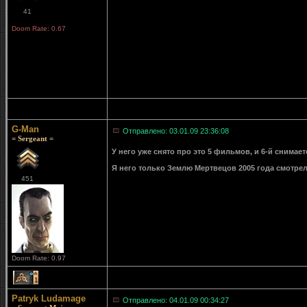
41
Doom Rate: 0.67
G-Man
Отправлено: 03.01.09 23:36:08
= Sergeant =
У него уже снято про это 5 фильмов, и 6-й снимается
Я него только Землю Мертвецов 2005 года смотрел,
451
Doom Rate: 0.97
1
Patryk Ludamage
Отправлено: 04.01.09 00:34:27