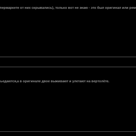
упермаркете от них скрывались), только вот не знаю - это был оригинал или ре
сьедаются,а в оригинале двое выживают и улетают на вертолёте.