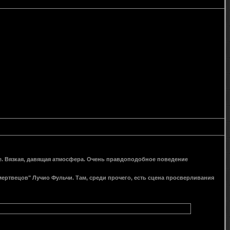
ие. Вязкая, давящая атмосфера. Очень правдоподобное поведение
мертвецов" Лучио Фульчи. Там, среди прочего, есть сцена просверливания