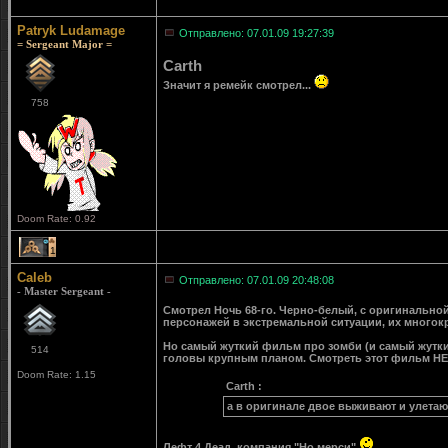
Patryk Ludamage
Отправлено: 07.01.09 19:27:39
= Sergeant Major =
Carth
Значит я ремейк смотрел...
758
Doom Rate: 0.92
1
Caleb
Отправлено: 07.01.09 20:48:08
- Master Sergeant -
Смотрел Ночь 68-го. Черно-белый, с оригинально
персонажей в экстремальной ситуации, их многок
Но самый жуткий фильм про зомби (и самый жуткий
514
головы крупным планом. Смотреть этот фильм НЕ
Doom Rate: 1.15
Carth :
а в оригинале двое выживают и улетаю
Лефт 4 Деад, компания "Но мерси"
.