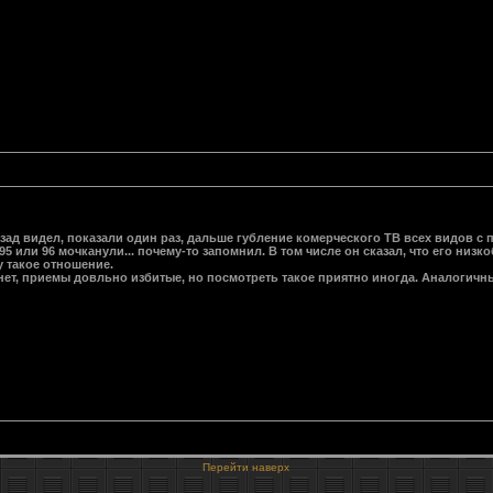
азад видел, показали один раз, дальше губление комерческого ТВ всех видов 
5 или 96 мочканули... почему-то запомнил. В том числе он сказал, что его ни
у такое отношение.
нет, приемы довльно избитые, но посмотреть такое приятно иногда. Аналогичн
Перейти наверх