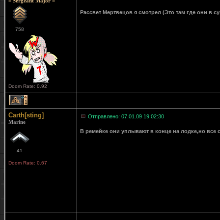
= Sergeant Major =
Рассвет Мертвецов я смотрел (Это там где они в с
758
Doom Rate: 0.92
1
Carth[sting]
Отправлено: 07.01.09 19:02:30
Marine
В ремейке они уплывают в конце на лодке,но все 
41
Doom Rate: 0.67