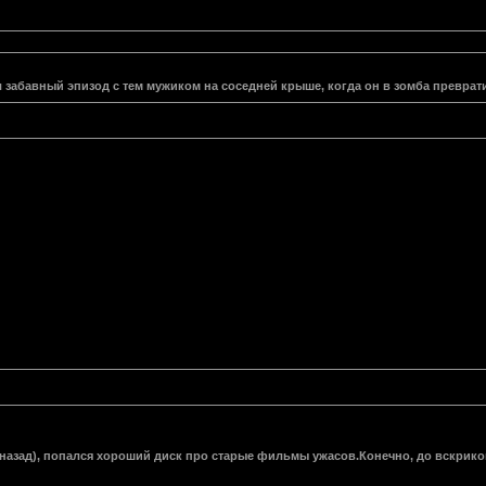
л забавный эпизод с тем мужиком на соседней крыше, когда он в зомба превра
3 назад), попался хороший диск про старые фильмы ужасов.Конечно, до вскрик