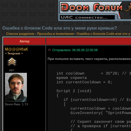
Ошибка с блоком Code или это у меня руки кривые?
Список разделов
-
Просьбы и пожелания
-
Ошибка с блоком Code или это у
Автор
M@@@H!aK
Отправлено: 06.06.09 22:05:08
= Sergeant =
При попытке вставить текст скрипта, расположен
497
int cooldown = 35*20; // 35*2
время спринта
int currentCooldown = 0;
Script 2 (void)
{
if (currentCooldown<=0) // Есл
{
Doom Rate: 1.73
currentCooldown = cooldown
GiveInventory( "SprintPower"
// Скрипт закончит свою работ
// а проверка if (currentCo
{