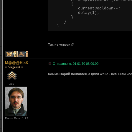
{
currentCooldown--;
delay(1);
}
}
}
Так не устроит?
1
2
M@@@H!aK
Отправлено: 01.01.70 03:00:00
= Sergeant =
Комментарий появился, а цикл while - нет. Если че
497
Doom Rate: 1.73