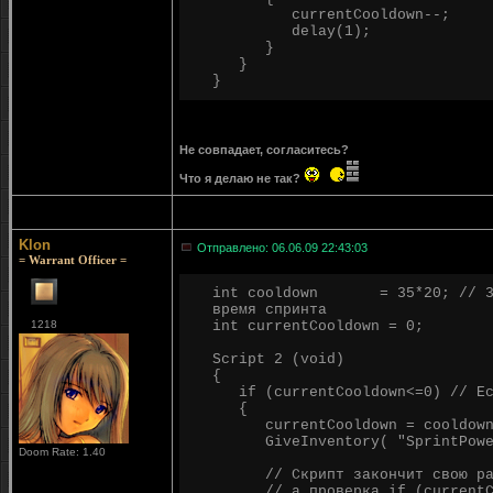
currentCooldown--;
delay(1);
}
}
}
Не совпадает, согласитесь?
Что я делаю не так?
Klon
Отправлено: 06.06.09 22:43:03
= Warrant Officer =
int cooldown = 35*20; // 35*2
время спринта
1218
int currentCooldown = 0;
Script 2 (void)
{
if (currentCooldown<=0) // Есл
{
currentCooldown = cooldown
GiveInventory( "SprintPower"
Doom Rate: 1.40
// Скрипт закончит свою работ
// а проверка if (currentCo