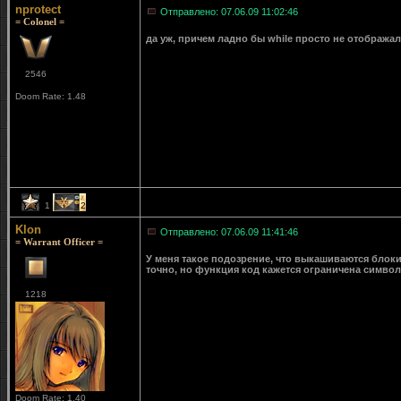
nprotect
Отправлено: 07.06.09 11:02:46
= Colonel =
да уж, причем ладно бы while просто не отображал
2546
Doom Rate: 1.48
1
2
Klon
Отправлено: 07.06.09 11:41:46
= Warrant Officer =
У меня такое подозрение, что выкашиваются блоки с
точно, но функция код кажется ограничена симво
1218
Doom Rate: 1.40