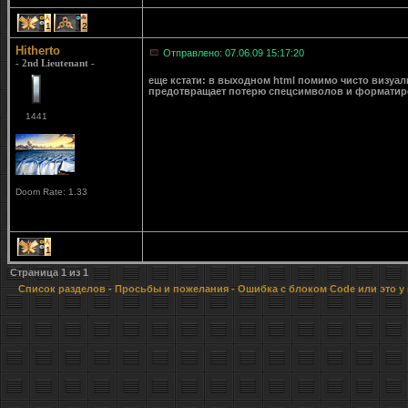
1
2
Hitherto
Отправлено: 07.06.09 15:17:20
- 2nd Lieutenant -
еще кстати: в выходном html помимо чисто визуальн
предотвращает потерю спецсимволов и форматир
1441
Doom Rate: 1.33
1
Страница
1
из
1
Список разделов
-
Просьбы и пожелания
- Ошибка с блоком Code или это у