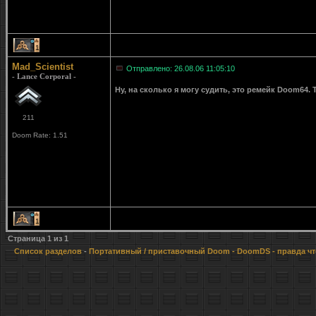
1
Mad_Scientist
Отправлено: 26.08.06 11:05:10
- Lance Corporal -
Ну, на сколько я могу судить, это ремейк Doom64.
211
Doom Rate: 1.51
1
Страница
1
из
1
Список разделов
-
Портативный / приставочный Doom
- DoomDS - правда ч