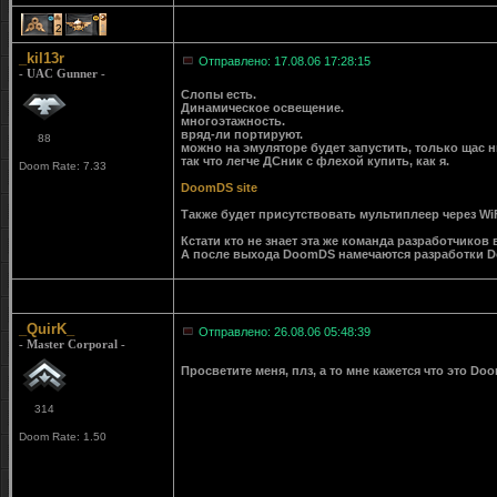
2
1
_kil13r
Отправлено: 17.08.06 17:28:15
- UAC Gunner -
Слопы есть.
Динамическое освещение.
многоэтажность.
вряд-ли портируют.
88
можно на эмуляторе будет запустить, только щас 
так что легче ДСник с флехой купить, как я.
Doom Rate: 7.33
DoomDS site
Также будет присутствовать мультиплеер через Wi
Кстати кто не знает эта же команда разработчико
А после выхода DoomDS намечаются разработки 
_QuirK_
Отправлено: 26.08.06 05:48:39
- Master Corporal -
Просветите меня, плз, а то мне кажется что это Doo
314
Doom Rate: 1.50