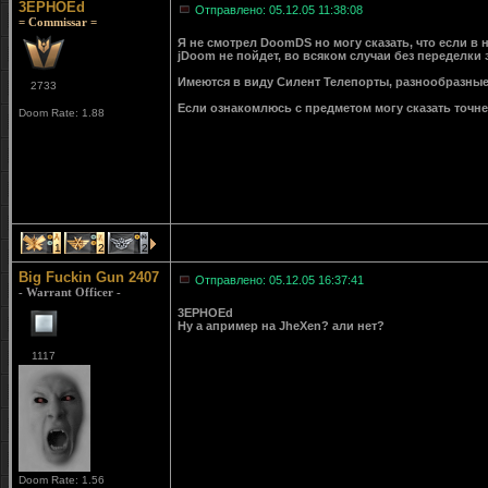
3EPHOEd
Отправлено: 05.12.05 11:38:08
= Commissar =
Я не смотрел DoomDS но могу сказать, что если в
jDoom не пойдет, во всяком случаи без переделки
Имеются в виду Силент Телепорты, разнообразные
2733
Если ознакомлюсь с предметом могу сказать точне
Doom Rate: 1.88
1
2
2
Big Fuckin Gun 2407
Отправлено: 05.12.05 16:37:41
- Warrant Officer -
3EPHOEd
Ну а апример на JheXen? али нет?
1117
Doom Rate: 1.56