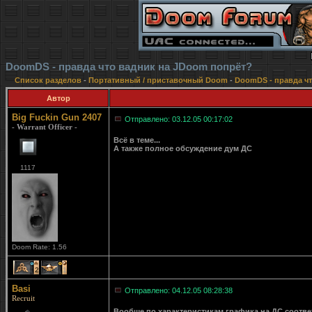
DoomDS - правда что вадник на JDoom попрёт?
Список разделов
-
Портативный / приставочный Doom
-
DoomDS - правда ч
Автор
Big Fuckin Gun 2407
Отправлено: 03.12.05 00:17:02
- Warrant Officer -
Всё в теме...
А также полное обсуждение дум ДС
1117
Doom Rate: 1.56
2
1
Basi
Отправлено: 04.12.05 08:28:38
Recruit
Вообще по характеристикам графика на ДС соотв