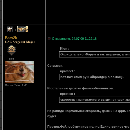
1
2
Bars2k
Отправлено: 24.07.09 11:22:18
UAC Sergeant Major
Klon :
Отрицательно. Форум и так загружен, а теп
846
Согласен.
nprotect :
вот-вот. слил ру и айфолдер в помощь
Doom Rate: 1.41
И остальные десятки файлообменников.
nprotect :
скорость там ненамного выше при фри ак
На рапиде нормальная скорость, даже и на фри. Т
будет.
Против.Файлообмеников полно.Единственное что 