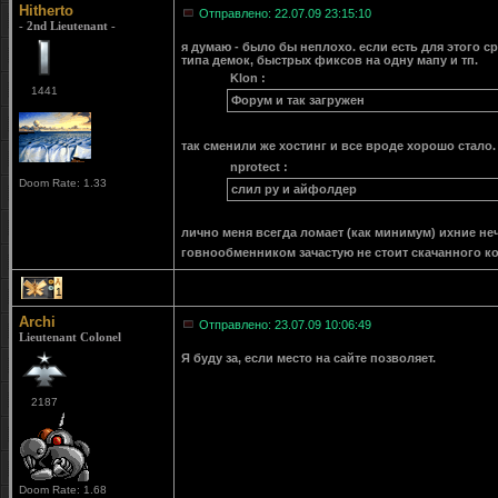
Hitherto
Отправлено: 22.07.09 23:15:10
- 2nd Lieutenant -
я думаю - было бы неплохо. если есть для этого с
типа демок, быстрых фиксов на одну мапу и тп.
Klon :
1441
Форум и так загружен
так сменили же хостинг и все вроде хорошо стало.
nprotect :
Doom Rate: 1.33
слил ру и айфолдер
лично меня всегда ломает (как минимум) ихние неч
говнообменником зачастую не стоит скачанного ко
1
Archi
Отправлено: 23.07.09 10:06:49
Lieutenant Colonel
Я буду за, если место на сайте позволяет.
2187
Doom Rate: 1.68