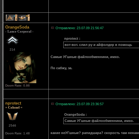
1
1
OrangeSoda
Отправлено: 23.07.09 21:56:47
- Lance Corporal -
nprotect :
вот-вот. слил ру и айфолдер в помощь
214
Самые УГшные файлообменники, имхо.
По сабжу, за.
Doom Rate: 0.86
nprotect
Отправлено: 23.07.09 23:36:57
= Colonel =
OrangeSoda :
Самые УГшные файлообменники, имхо.
2546
какие неУГшные? рапидшара? скорость там ненам
Doom Rate: 1.48