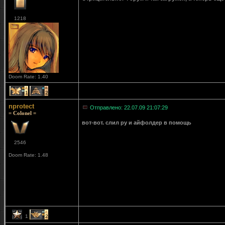
1218
Doom Rate: 1.40
1
2
nprotect
Отправлено: 22.07.09 21:07:29
= Colonel =
вот-вот. слил ру и айфолдер в помощь
2546
Doom Rate: 1.48
1
2