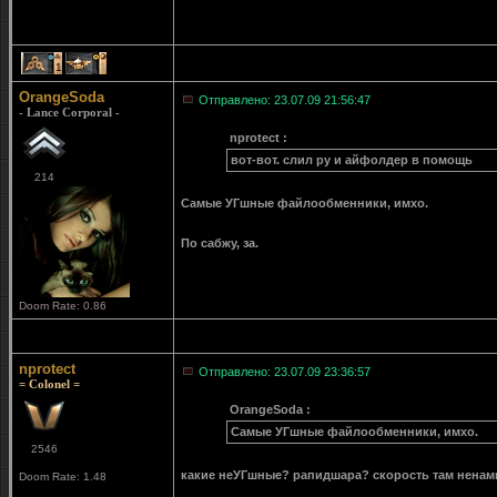
1
1
OrangeSoda
Отправлено: 23.07.09 21:56:47
- Lance Corporal -
nprotect :
вот-вот. слил ру и айфолдер в помощь
214
Самые УГшные файлообменники, имхо.
По сабжу, за.
Doom Rate: 0.86
nprotect
Отправлено: 23.07.09 23:36:57
= Colonel =
OrangeSoda :
Самые УГшные файлообменники, имхо.
2546
какие неУГшные? рапидшара? скорость там ненам
Doom Rate: 1.48