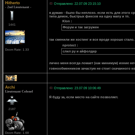
Hitherto
Отправлено: 22.07.09 23:15:10
- 2nd Lieutenant -
я думаю - было бы неплохо. если есть для этого с
типа демок, быстрых фиксов на одну мапу и тп.
Klon :
1441
Форум и так загружен
так сменили же хостинг и все вроде хорошо стало.
nprotect :
Doom Rate: 1.33
слил ру и айфолдер
лично меня всегда ломает (как минимум) ихние неч
говнообменником зачастую не стоит скачанного ко
1
Archi
Отправлено: 23.07.09 10:06:49
Lieutenant Colonel
Я буду за, если место на сайте позволяет.
2187
Doom Rate: 1.68