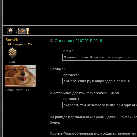
1
2
Bars2k
Отправлено: 24.07.09 11:22:18
UAC Sergeant Major
Klon :
Отрицательно. Форум и так загружен, а теп
846
Согласен.
nprotect :
вот-вот. слил ру и айфолдер в помощь
Doom Rate: 1.41
И остальные десятки файлообменников.
nprotect :
скорость там ненамного выше при фри ак
На рапиде нормальная скорость, даже и на фри. Т
будет.
Против.Файлообмеников полно.Единственное что 