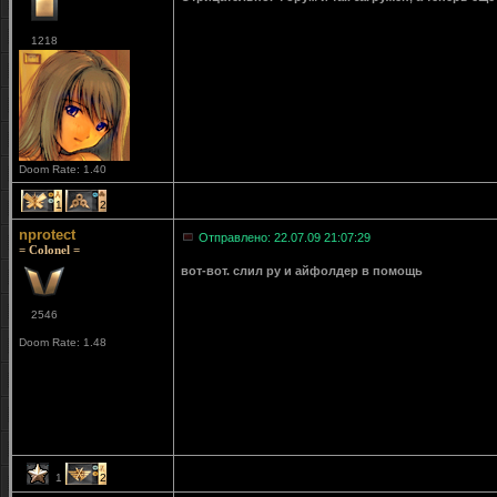
1218
Doom Rate: 1.40
1
2
nprotect
Отправлено: 22.07.09 21:07:29
= Colonel =
вот-вот. слил ру и айфолдер в помощь
2546
Doom Rate: 1.48
1
2