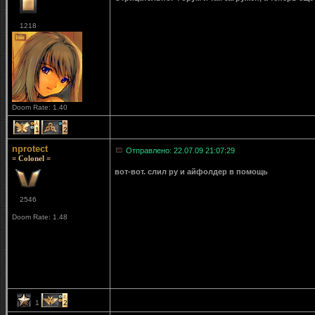
1218
Doom Rate: 1.40
1
2
nprotect
Отправлено: 22.07.09 21:07:29
= Colonel =
вот-вот. слил ру и айфолдер в помощь
2546
Doom Rate: 1.48
1
2