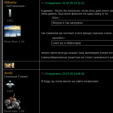
Hitherto
Отправлено: 22.07.09 23:15:10
- 2nd Lieutenant -
я думаю - было бы неплохо. если есть для этого с
типа демок, быстрых фиксов на одну мапу и тп.
Klon :
1441
Форум и так загружен
так сменили же хостинг и все вроде хорошо стало.
nprotect :
Doom Rate: 1.33
слил ру и айфолдер
лично меня всегда ломает (как минимум) ихние неч
говнообменником зачастую не стоит скачанного ко
1
Archi
Отправлено: 23.07.09 10:06:49
Lieutenant Colonel
Я буду за, если место на сайте позволяет.
2187
Doom Rate: 1.68