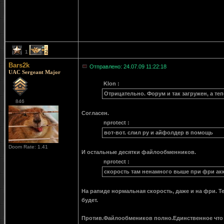
1
2
Bars2k
Отправлено: 24.07.09 11:22:18
UAC Sergeant Major
Klon :
Отрицательно. Форум и так загружен, а теп
846
Согласен.
nprotect :
вот-вот. слил ру и айфолдер в помощь
Doom Rate: 1.41
И остальные десятки файлообменников.
nprotect :
скорость там ненамного выше при фри ак
На рапиде нормальная скорость, даже и на фри. Т
будет.
Против.Файлообмеников полно.Единственное что 