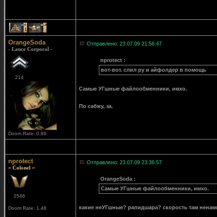
1
1
OrangeSoda
Отправлено: 23.07.09 21:56:47
- Lance Corporal -
nprotect :
вот-вот. слил ру и айфолдер в помощь
214
Самые УГшные файлообменники, имхо.
По сабжу, за.
Doom Rate: 0.86
nprotect
Отправлено: 23.07.09 23:36:57
= Colonel =
OrangeSoda :
Самые УГшные файлообменники, имхо.
2546
какие неУГшные? рапидшара? скорость там ненам
Doom Rate: 1.48