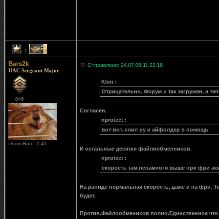
1
2
Bars2k
Отправлено: 24.07.09 11:22:18
UAC Sergeant Major
Klon :
Отрицательно. Форум и так загружен, а теп
846
Согласен.
nprotect :
вот-вот. слил ру и айфолдер в помощь
Doom Rate: 1.41
И остальные десятки файлообменников.
nprotect :
скорость там ненамного выше при фри ак
На рапиде нормальная скорость, даже и на фри. Т
будет.
Против.Файлообмеников полно.Единственное что 