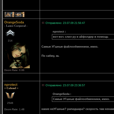
1
1
OrangeSoda
Отправлено: 23.07.09 21:56:47
- Lance Corporal -
nprotect :
вот-вот. слил ру и айфолдер в помощь
214
Самые УГшные файлообменники, имхо.
По сабжу, за.
Doom Rate: 0.86
nprotect
Отправлено: 23.07.09 23:36:57
= Colonel =
OrangeSoda :
Самые УГшные файлообменники, имхо.
2546
какие неУГшные? рапидшара? скорость там ненам
Doom Rate: 1.48