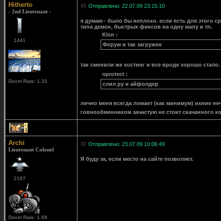
Hitherto
Отправлено: 22.07.09 23:15:10
- 2nd Lieutenant -
я думаю - было бы неплохо. если есть для этого с
типа демок, быстрых фиксов на одну мапу и тп.
Klon :
1441
Форум и так загружен
так сменили же хостинг и все вроде хорошо стало.
nprotect :
Doom Rate: 1.33
слил ру и айфолдер
лично меня всегда ломает (как минимум) ихние неч
говнообменником зачастую не стоит скачанного ко
1
Archi
Отправлено: 23.07.09 10:06:49
Lieutenant Colonel
Я буду за, если место на сайте позволяет.
2187
Doom Rate: 1.68