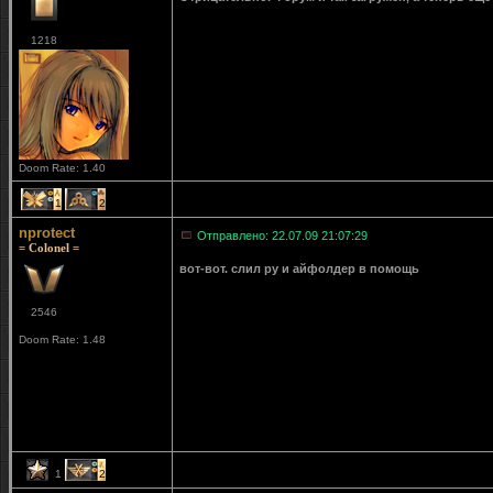
1218
Doom Rate: 1.40
1
2
nprotect
Отправлено: 22.07.09 21:07:29
= Colonel =
вот-вот. слил ру и айфолдер в помощь
2546
Doom Rate: 1.48
1
2