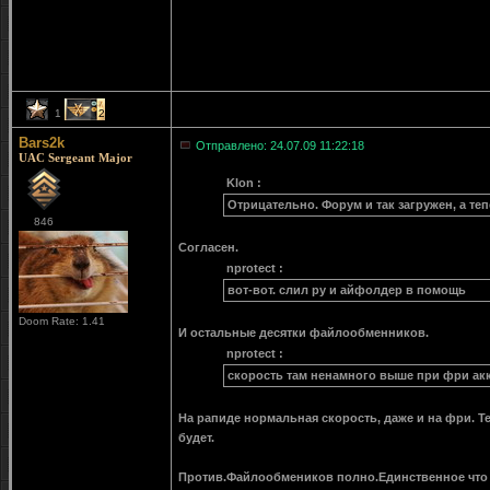
1
2
Bars2k
Отправлено: 24.07.09 11:22:18
UAC Sergeant Major
Klon :
Отрицательно. Форум и так загружен, а теп
846
Согласен.
nprotect :
вот-вот. слил ру и айфолдер в помощь
Doom Rate: 1.41
И остальные десятки файлообменников.
nprotect :
скорость там ненамного выше при фри ак
На рапиде нормальная скорость, даже и на фри. Т
будет.
Против.Файлообмеников полно.Единственное что 