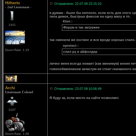
Hitherto
Отправлено: 22.07.09 23:15:10
- 2nd Lieutenant -
я думаю - было бы неплохо. если есть для этого с
типа демок, быстрых фиксов на одну мапу и тп.
Klon :
1441
Форум и так загружен
так сменили же хостинг и все вроде хорошо стало.
nprotect :
Doom Rate: 1.33
слил ру и айфолдер
лично меня всегда ломает (как минимум) ихние неч
говнообменником зачастую не стоит скачанного ко
1
Archi
Отправлено: 23.07.09 10:06:49
Lieutenant Colonel
Я буду за, если место на сайте позволяет.
2187
Doom Rate: 1.68