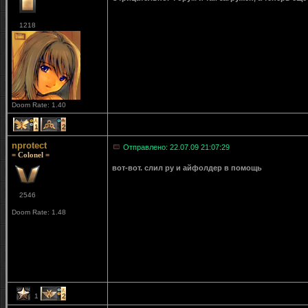
1218
Doom Rate: 1.40
1
2
nprotect
Отправлено: 22.07.09 21:07:29
= Colonel =
вот-вот. слил ру и айфолдер в помощь
2546
Doom Rate: 1.48
1
2