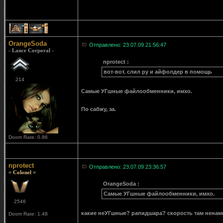
1
1
OrangeSoda
Отправлено: 23.07.09 21:56:47
- Lance Corporal -
nprotect :
вот-вот. слил ру и айфолдер в помощь
214
Самые УГшные файлообменники, имхо.
По сабжу, за.
Doom Rate: 0.86
nprotect
Отправлено: 23.07.09 23:36:57
= Colonel =
OrangeSoda :
Самые УГшные файлообменники, имхо.
2546
какие неУГшные? рапидшара? скорость там ненам
Doom Rate: 1.48