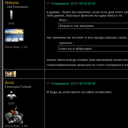
Hitherto
Отправлено: 22.07.09 23:15:10
- 2nd Lieutenant -
я думаю - было бы неплохо. если есть для этого с
типа демок, быстрых фиксов на одну мапу и тп.
Klon :
1441
Форум и так загружен
так сменили же хостинг и все вроде хорошо стало.
nprotect :
Doom Rate: 1.33
слил ру и айфолдер
лично меня всегда ломает (как минимум) ихние неч
говнообменником зачастую не стоит скачанного ко
1
Archi
Отправлено: 23.07.09 10:06:49
Lieutenant Colonel
Я буду за, если место на сайте позволяет.
2187
Doom Rate: 1.68