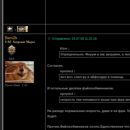
1
2
Bars2k
Отправлено: 24.07.09 11:22:18
UAC Sergeant Major
Klon :
Отрицательно. Форум и так загружен, а теп
846
Согласен.
nprotect :
вот-вот. слил ру и айфолдер в помощь
Doom Rate: 1.41
И остальные десятки файлообменников.
nprotect :
скорость там ненамного выше при фри ак
На рапиде нормальная скорость, даже и на фри. Т
будет.
Против.Файлообмеников полно.Единственное что 