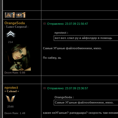
1
1
OrangeSoda
Отправлено: 23.07.09 21:56:47
- Lance Corporal -
nprotect :
вот-вот. слил ру и айфолдер в помощь
214
Самые УГшные файлообменники, имхо.
По сабжу, за.
Doom Rate: 0.86
nprotect
Отправлено: 23.07.09 23:36:57
= Colonel =
OrangeSoda :
Самые УГшные файлообменники, имхо.
2546
какие неУГшные? рапидшара? скорость там ненам
Doom Rate: 1.48