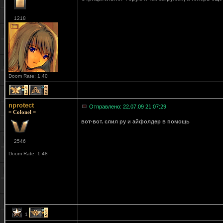
1218
Doom Rate: 1.40
1
2
nprotect
Отправлено: 22.07.09 21:07:29
= Colonel =
вот-вот. слил ру и айфолдер в помощь
2546
Doom Rate: 1.48
1
2