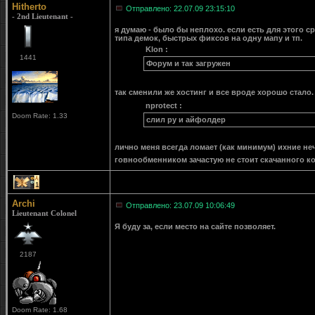
Hitherto
Отправлено: 22.07.09 23:15:10
- 2nd Lieutenant -
я думаю - было бы неплохо. если есть для этого с
типа демок, быстрых фиксов на одну мапу и тп.
Klon :
1441
Форум и так загружен
так сменили же хостинг и все вроде хорошо стало.
nprotect :
Doom Rate: 1.33
слил ру и айфолдер
лично меня всегда ломает (как минимум) ихние неч
говнообменником зачастую не стоит скачанного ко
1
Archi
Отправлено: 23.07.09 10:06:49
Lieutenant Colonel
Я буду за, если место на сайте позволяет.
2187
Doom Rate: 1.68