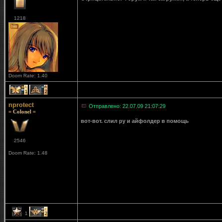
1218
Doom Rate: 1.40
1
2
nprotect
Отправлено: 22.07.09 21:07:29
= Colonel =
вот-вот. слил ру и айфолдер в помощь
2546
Doom Rate: 1.48
1
2