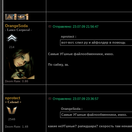
1
1
OrangeSoda
Отправлено: 23.07.09 21:56:47
- Lance Corporal -
nprotect :
вот-вот. слил ру и айфолдер в помощь
214
Самые УГшные файлообменники, имхо.
По сабжу, за.
Doom Rate: 0.86
nprotect
Отправлено: 23.07.09 23:36:57
= Colonel =
OrangeSoda :
Самые УГшные файлообменники, имхо.
2546
какие неУГшные? рапидшара? скорость там ненам
Doom Rate: 1.48