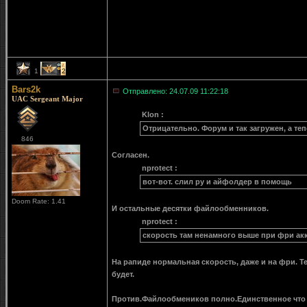
1
2
Bars2k
Отправлено: 24.07.09 11:22:18
UAC Sergeant Major
Klon :
Отрицательно. Форум и так загружен, а теп
846
Согласен.
nprotect :
вот-вот. слил ру и айфолдер в помощь
Doom Rate: 1.41
И остальные десятки файлообменников.
nprotect :
скорость там ненамного выше при фри ак
На рапиде нормальная скорость, даже и на фри. Т
будет.
Против.Файлообмеников полно.Единственное что 