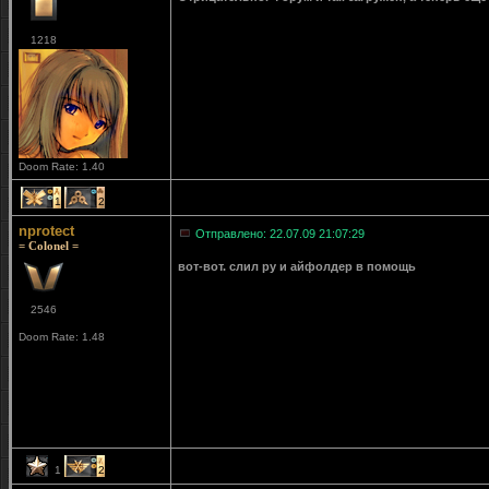
1218
Doom Rate: 1.40
1
2
nprotect
Отправлено: 22.07.09 21:07:29
= Colonel =
вот-вот. слил ру и айфолдер в помощь
2546
Doom Rate: 1.48
1
2