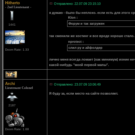
Hitherto
Отправлено: 22.07.09 23:15:10
- 2nd Lieutenant -
я думаю - было бы неплохо. если есть для этого с
Klon :
Форум и так загружен
1441
так сменили же хостинг и все вроде хорошо стало.
nprotect :
слил ру и айфолдер
Doom Rate: 1.33
лично меня всегда ломает (как минимум) ихние неч
какой-нибудь "моей первой мапы".
1
Archi
Отправлено: 23.07.09 10:06:49
Lieutenant Colonel
Я буду за, если место на сайте позволяет.
2187
Doom Rate: 1.68