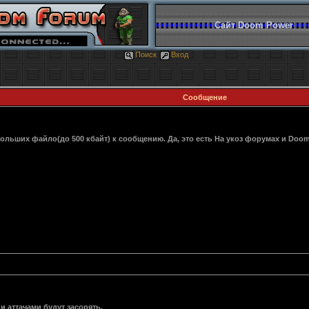
Сайт Doom Power
Поиск
Вход
Сообщение
больших файло(до 500 кбайт) к сообщению. Да, это есть На укоз форумах и D
и аттачами будут засорять.