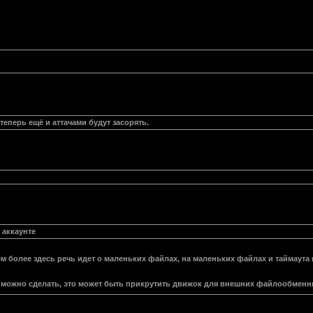
теперь ещё и аттачами будут засорять.
 аккаунте
м более здесь речь идет о маленьких файлах, на маленьких файлах и таймаута п
можно сделать, это может быть прикрутить движок для внешних файлообменник