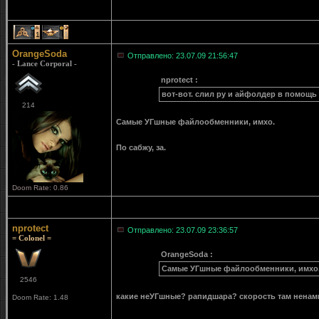
1
1
OrangeSoda
Отправлено: 23.07.09 21:56:47
- Lance Corporal -
nprotect :
вот-вот. слил ру и айфолдер в помощь
214
Самые УГшные файлообменники, имхо.
По сабжу, за.
Doom Rate: 0.86
nprotect
Отправлено: 23.07.09 23:36:57
= Colonel =
OrangeSoda :
Самые УГшные файлообменники, имхо
2546
какие неУГшные? рапидшара? скорость там ненам
Doom Rate: 1.48