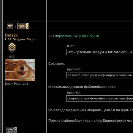
1
2
Bars2k
Отправлено: 24.07.09 11:22:18
UAC Sergeant Major
Klon :
Отрицательно. Форум и так загружен, а 
846
Согласен.
nprotect :
вот-вот. слил ру и айфолдер в помощь
Doom Rate: 1.41
И остальные десятки файлообменников.
nprotect :
скорость там ненамного выше при фри
На рапиде нормальная скорость, даже и на фри. Те
Против.Файлообмеников полно.Единственное что 
1