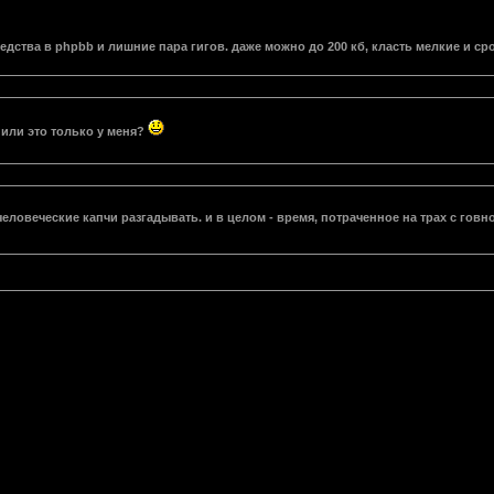
редства в phpbb и лишние пара гигов. даже можно до 200 кб, класть мелкие и с
 или это только у меня?
еловеческие капчи разгадывать. и в целом - время, потраченное на трах с говн