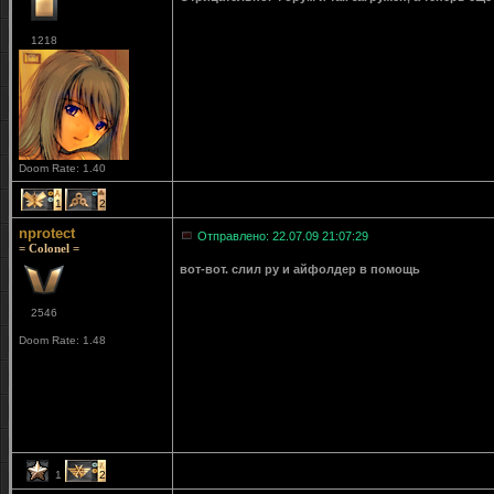
1218
Doom Rate: 1.40
1
2
nprotect
Отправлено: 22.07.09 21:07:29
= Colonel =
вот-вот. слил ру и айфолдер в помощь
2546
Doom Rate: 1.48
1
2