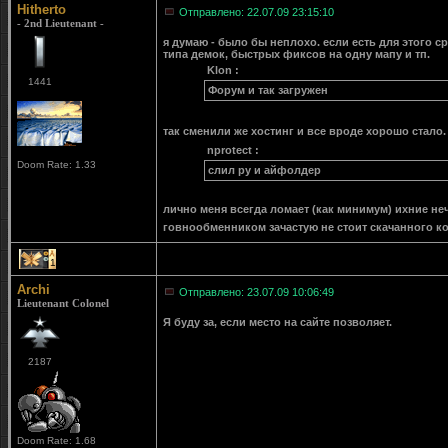
Hitherto
Отправлено: 22.07.09 23:15:10
- 2nd Lieutenant -
я думаю - было бы неплохо. если есть для этого с
типа демок, быстрых фиксов на одну мапу и тп.
Klon :
1441
Форум и так загружен
так сменили же хостинг и все вроде хорошо стало.
nprotect :
Doom Rate: 1.33
слил ру и айфолдер
лично меня всегда ломает (как минимум) ихние неч
говнообменником зачастую не стоит скачанного ко
1
Archi
Отправлено: 23.07.09 10:06:49
Lieutenant Colonel
Я буду за, если место на сайте позволяет.
2187
Doom Rate: 1.68