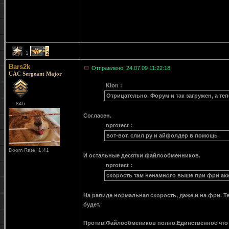
1
2
Bars2k
Отправлено: 24.07.09 11:22:18
UAC Sergeant Major
Klon :
Отрицательно. Форум и так загружен, а теп
846
Согласен.
nprotect :
вот-вот. слил ру и айфолдер в помощь
Doom Rate: 1.41
И остальные десятки файлообменников.
nprotect :
скорость там ненамного выше при фри ак
На рапиде нормальная скорость, даже и на фри. Т
будет.
Против.Файлообмеников полно.Единственное что 