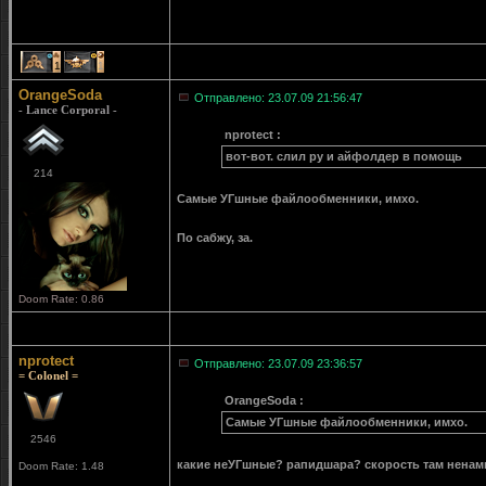
1
1
OrangeSoda
Отправлено: 23.07.09 21:56:47
- Lance Corporal -
nprotect :
вот-вот. слил ру и айфолдер в помощь
214
Самые УГшные файлообменники, имхо.
По сабжу, за.
Doom Rate: 0.86
nprotect
Отправлено: 23.07.09 23:36:57
= Colonel =
OrangeSoda :
Самые УГшные файлообменники, имхо.
2546
какие неУГшные? рапидшара? скорость там ненам
Doom Rate: 1.48