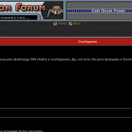
Сайт Doom Power
Поиск
Вход
Сообщение
больших файло(до 500 кбайт) к сообщению. Да, это есть На укоз форумах и D
и аттачами будут засорять.