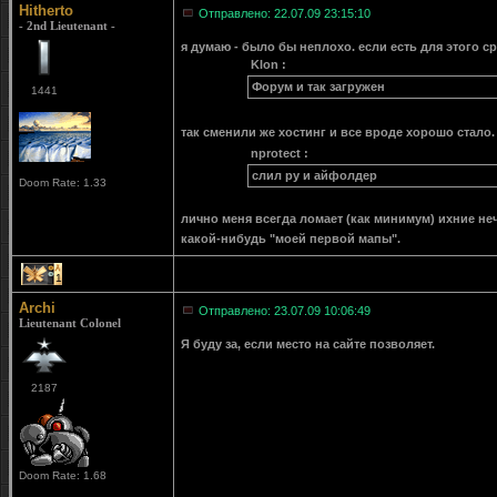
Hitherto
Отправлено: 22.07.09 23:15:10
- 2nd Lieutenant -
я думаю - было бы неплохо. если есть для этого с
Klon :
Форум и так загружен
1441
так сменили же хостинг и все вроде хорошо стало.
nprotect :
слил ру и айфолдер
Doom Rate: 1.33
лично меня всегда ломает (как минимум) ихние неч
какой-нибудь "моей первой мапы".
1
Archi
Отправлено: 23.07.09 10:06:49
Lieutenant Colonel
Я буду за, если место на сайте позволяет.
2187
Doom Rate: 1.68