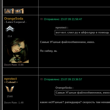
1
1
OrangeSoda
Отправлено: 23.07.09 21:56:47
- Lance Corporal -
nprotect :
вот-вот. слил ру и айфолдер в помощь
214
Самые УГшные файлообменники, имхо.
По сабжу, за.
Doom Rate: 0.86
nprotect
Отправлено: 23.07.09 23:36:57
= Colonel =
OrangeSoda :
Самые УГшные файлообменники, имхо
2546
какие неУГшные? рапидшара? скорость там ненам
Doom Rate: 1.48