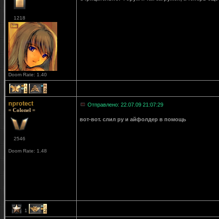
1218
Doom Rate: 1.40
1
2
nprotect
Отправлено: 22.07.09 21:07:29
= Colonel =
вот-вот. слил ру и айфолдер в помощь
2546
Doom Rate: 1.48
1
2