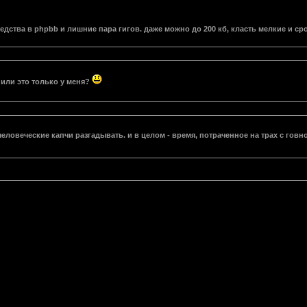
редства в phpbb и лишние пара гигов. даже можно до 200 кб, класть мелкие и с
 или это только у меня?
еловеческие капчи разгадывать. и в целом - время, потраченное на трах с говн