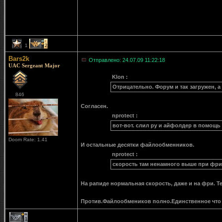
1
2
Bars2k
Отправлено: 24.07.09 11:22:18
UAC Sergeant Major
Klon :
Отрицательно. Форум и так загружен, а 
846
Согласен.
nprotect :
вот-вот. слил ру и айфолдер в помощь
Doom Rate: 1.41
И остальные десятки файлообменников.
nprotect :
скорость там ненамного выше при фри
На рапиде нормальная скорость, даже и на фри. Те
Против.Файлообмеников полно.Единственное что 
1