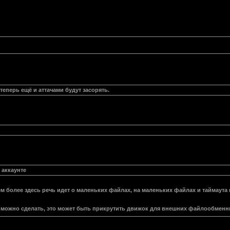
теперь ещё и аттачами будут засорять.
 аккаунте
м более здесь речь идет о маленьких файлах, на маленьких файлах и таймаута п
можно сделать, это может быть прикрутить движок для внешних файлообменник