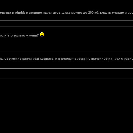
редства в phpbb и лишние пара гигов. даже можно до 200 кб, класть мелкие и с
 или это только у меня?
еловеческие капчи разгадывать. и в целом - время, потраченное на трах с говн