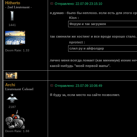
Hitherto
Отправлено: 22.07.09 23:15:10
- 2nd Lieutenant -
я думаю - было бы неплохо. если есть для этого с
Klon :
Форум и так загружен
1441
так сменили же хостинг и все вроде хорошо стало.
nprotect :
слил ру и айфолдер
Doom Rate: 1.33
лично меня всегда ломает (как минимум) ихние неч
какой-нибудь "моей первой мапы".
1
Archi
Отправлено: 23.07.09 10:06:49
Lieutenant Colonel
Я буду за, если место на сайте позволяет.
2187
Doom Rate: 1.68