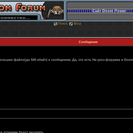
Сайт Doom Power
Поиск
Вход
Сообщение
больших файло(до 500 кбайт) к сообщению. Да, это есть На укоз форумах и D
и аттачами будут засорять.