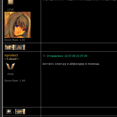
1218
Doom Rate: 1.40
1
2
nprotect
Отправлено: 22.07.09 21:07:29
= Colonel =
вот-вот. слил ру и айфолдер в помощь
2546
Doom Rate: 1.48
1
2