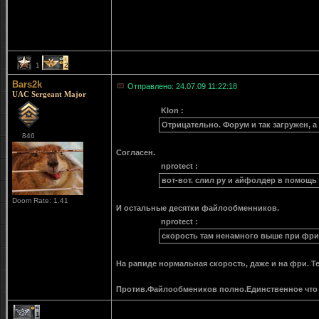
1
2
Bars2k
Отправлено: 24.07.09 11:22:18
UAC Sergeant Major
Klon :
Отрицательно. Форум и так загружен, а 
846
Согласен.
nprotect :
вот-вот. слил ру и айфолдер в помощь
Doom Rate: 1.41
И остальные десятки файлообменников.
nprotect :
скорость там ненамного выше при фри
На рапиде нормальная скорость, даже и на фри. Те
Против.Файлообмеников полно.Единственное что 
1