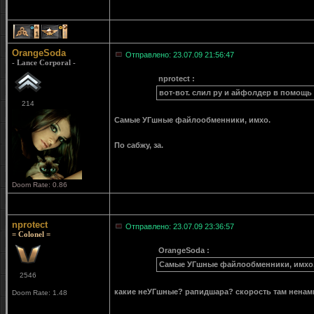
1
1
OrangeSoda
Отправлено: 23.07.09 21:56:47
- Lance Corporal -
nprotect :
вот-вот. слил ру и айфолдер в помощь
214
Самые УГшные файлообменники, имхо.
По сабжу, за.
Doom Rate: 0.86
nprotect
Отправлено: 23.07.09 23:36:57
= Colonel =
OrangeSoda :
Самые УГшные файлообменники, имхо
2546
какие неУГшные? рапидшара? скорость там ненам
Doom Rate: 1.48