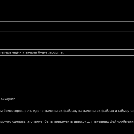
теперь ещё и аттачами будут засорять.
 аккаунте
м более здесь речь идет о маленьких файлах, на маленьких файлах и таймаута п
можно сделать, это может быть прикрутить движок для внешних файлообменник