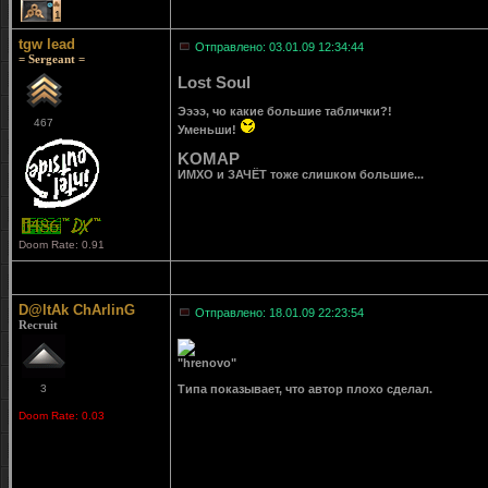
1
tgw lead
Отправлено: 03.01.09 12:34:44
= Sergeant =
Lost Soul
Ээээ, чо какие большие таблички?!
467
Уменьши!
KOMAP
ИМХО и ЗАЧЁТ тоже слишком большие...
Doom Rate: 0.91
D@ltAk ChArlinG
Отправлено: 18.01.09 22:23:54
Recruit
"hrenovo"
3
Типа показывает, что автор плохо сделал.
Doom Rate: 0.03