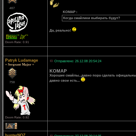
467
KOMAP :
Когда смайлики выбирать будут?
Да, реально!
Doom Rate: 0.91
Patryk Ludamage
Отправлено: 26.12.08 20:54:24
= Sergeant Major =
KOMAP
Хорошие смайлы...давно пора сделать офицальные 
давно свои есть...
758
Doom Rate: 0.92
1
hunterNOZ