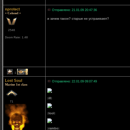
nprotect
Отправлено: 21.01.09 20:47:36
= Colonel =
и зачем такое? старые не устраивают?
2546
Doom Rate: 1.48
1
2
Lost Soul
Отправлено: 22.01.09 09:07:49
Marine 1st class
:ill:
71
:lool:
:rambo: