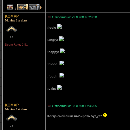
1
2
1
KOMAP
Отправлено: 29.08.08 10:29:38
Marine 1st class
:look:
74
:angry:
Doom Rate: 0.51
:happy:
:blood:
:fouch:
:pain:
KOMAP
Отправлено: 03.09.08 17:46:05
Marine 1st class
Когда смайлики выбирать будут?
74