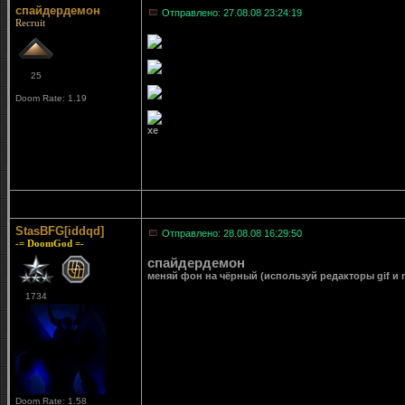
спайдердемон
Отправлено: 27.08.08 23:24:19
Recruit
25
Doom Rate: 1.19
хе
StasBFG[iddqd]
Отправлено: 28.08.08 16:29:50
-= DoomGod =-
спайдердемон
меняй фон на чёрный (используй редакторы gif и m
1734
Doom Rate: 1.58