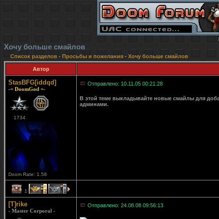
Хочу больше смайлов
Список разделов
-
Просьбы и пожелания
-
Хочу больше смайлов
Автор
StasBFG[iddqd]
Отправлено: 10.11.05 00:21:28
-= DoomGod =-
В этой теме выкладывайте новые смайлы для доб
админами.
1734
Doom Rate: 1.58
1
2
1
[T]rike
Отправлено: 24.08.08 09:56:13
- Master Corporal -