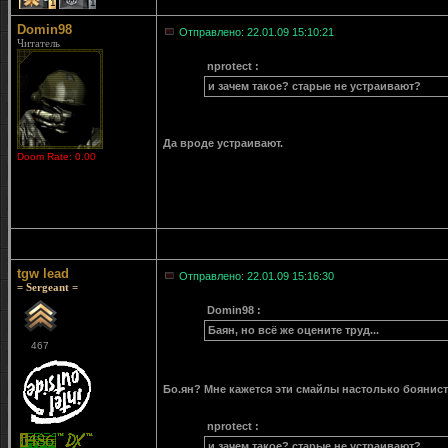
1
1
Domin98
Отправлено: 22.01.09 15:10:21
Читатель
nprotect :
и зачем такое? старые не устраивают?
Да вроде устраивают.
Doom Rate: 0.00
tgw lead
Отправлено: 22.01.09 15:16:30
= Sergeant =
Domin98 :
Баян, но всё же оцените труд...
467
Бо.ян? Мне кажется эти смайлы настолько боянист
nprotect :
и зачем такое? старые не устраивают?