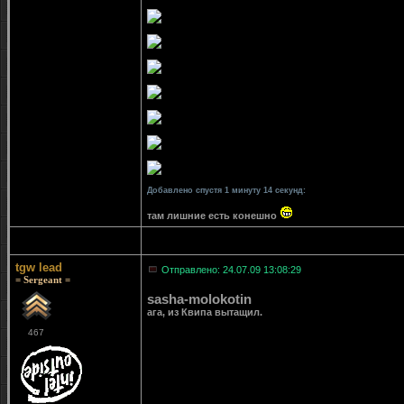
Добавлено спустя 1 минуту 14 секунд:
там лишние есть конешно
tgw lead
Отправлено: 24.07.09 13:08:29
= Sergeant =
sasha-molokotin
ага, из Квипа вытащил.
467