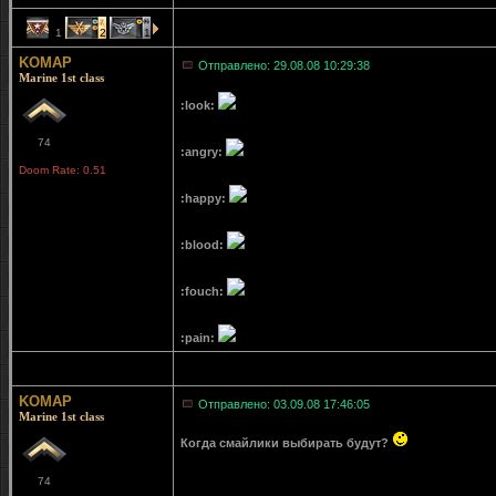
1
2
1
KOMAP
Отправлено: 29.08.08 10:29:38
Marine 1st class
:look:
74
:angry:
Doom Rate: 0.51
:happy:
:blood:
:fouch:
:pain:
KOMAP
Отправлено: 03.09.08 17:46:05
Marine 1st class
Когда смайлики выбирать будут?
74