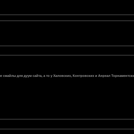
смайлы для дуум сайта, а то у Халовских, Контровских и Анреал Торнаментских