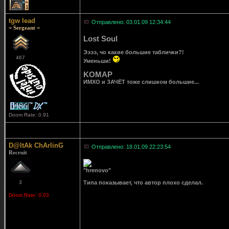
1
tgw lead
Отправлено: 03.01.09 12:34:44
= Sergeant =
Lost Soul
Ээээ, чо какие большие таблички?!
467
Уменьши!
KOMAP
ИМХО и ЗАЧЁТ тоже слишком большие...
Doom Rate: 0.91
D@ltAk ChArlinG
Отправлено: 18.01.09 22:23:54
Recruit
"hrenovo"
3
Типа показывает, что автор плохо сделал.
Doom Rate: 0.03