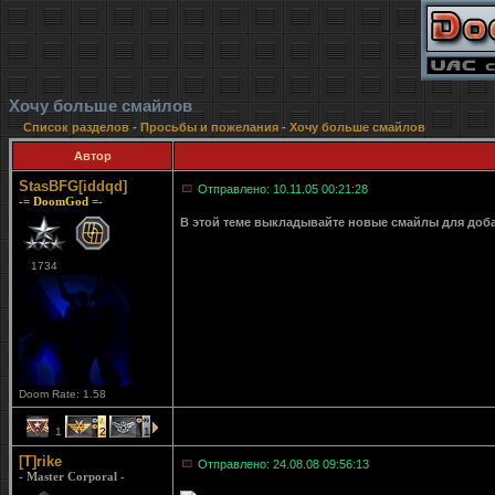
Хочу больше смайлов
Список разделов
-
Просьбы и пожелания
-
Хочу больше смайлов
Автор
StasBFG[iddqd]
Отправлено: 10.11.05 00:21:28
-= DoomGod =-
В этой теме выкладывайте новые смайлы для доб
1734
Doom Rate: 1.58
1
2
1
[T]rike
Отправлено: 24.08.08 09:56:13
- Master Corporal -