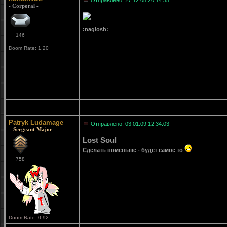
Отправлено: 27.12.08 20:14:35
- Corporal -
:naglosh:
146
Doom Rate: 1.20
Patryk Ludamage
Отправлено: 03.01.09 12:34:03
= Sergeant Major =
Lost Soul
Сделать поменьше - будет самое то
758
Doom Rate: 0.92