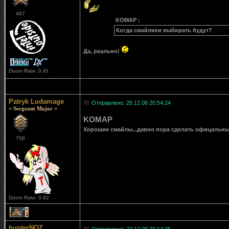
467
KOMAP :
Когда смайлики выбирать будут?
Да, реально!
Doom Rate: 0.91
Patryk Ludamage
Отправлено: 26.12.08 20:54:24
= Sergeant Major =
KOMAP
Хорошие смайлы...давно пора сделать офицальные 
758
Doom Rate: 0.92
1
hunterNOZ