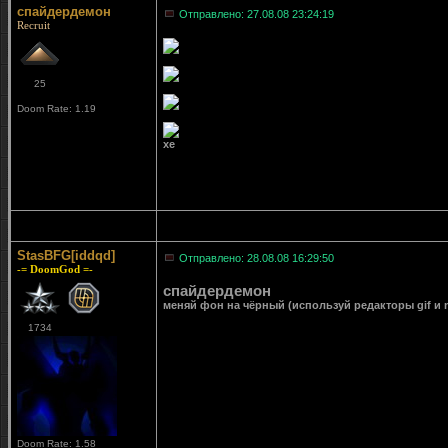
спайдердемон
Отправлено: 27.08.08 23:24:19
Recruit
25
Doom Rate: 1.19
хе
StasBFG[iddqd]
Отправлено: 28.08.08 16:29:50
-= DoomGod =-
спайдердемон
меняй фон на чёрный (используй редакторы gif и m
1734
Doom Rate: 1.58