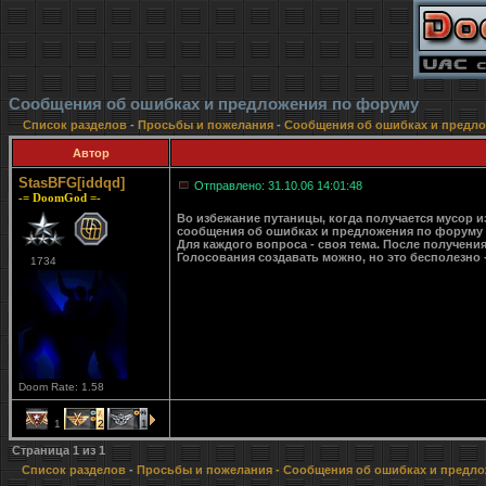
Сообщения об ошибках и предложения по форуму
Список разделов
-
Просьбы и пожелания
-
Сообщения об ошибках и предл
Автор
StasBFG[iddqd]
Отправлено: 31.10.06 14:01:48
-= DoomGod =-
Во избежание путаницы, когда получается мусор из
сообщения об ошибках и предложения по форуму те
Для каждого вопроса - своя тема. После получени
Голосования создавать можно, но это бесполезно
1734
Doom Rate: 1.58
1
2
1
Страница
1
из
1
Список разделов
-
Просьбы и пожелания
- Сообщения об ошибках и предл