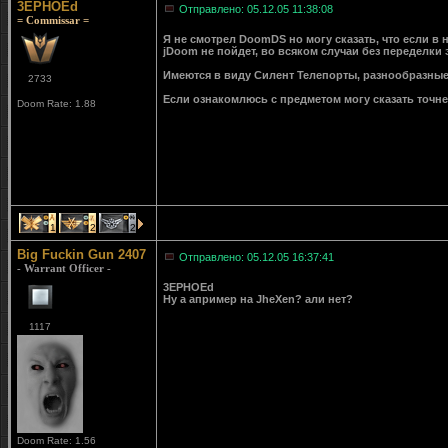
3EPHOEd
Отправлено: 05.12.05 11:38:08
= Commissar =
Я не смотрел DoomDS но могу сказать, что если в
jDoom не пойдет, во всяком случаи без переделки
Имеются в виду Силент Телепорты, разнообразные
2733
Если ознакомлюсь с предметом могу сказать точне
Doom Rate: 1.88
1
2
2
Big Fuckin Gun 2407
Отправлено: 05.12.05 16:37:41
- Warrant Officer -
3EPHOEd
Ну а апример на JheXen? али нет?
1117
Doom Rate: 1.56