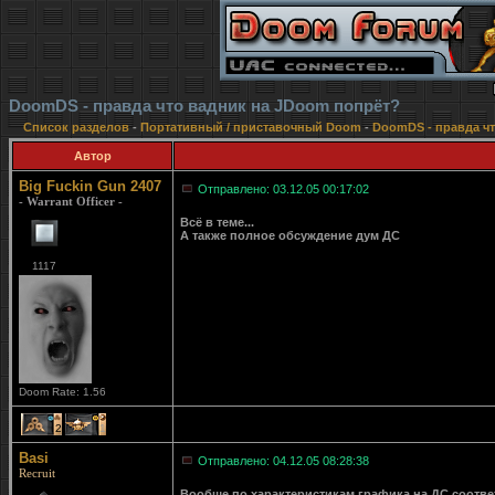
DoomDS - правда что вадник на JDoom попрёт?
Список разделов
-
Портативный / приставочный Doom
-
DoomDS - правда ч
Автор
Big Fuckin Gun 2407
Отправлено: 03.12.05 00:17:02
- Warrant Officer -
Всё в теме...
А также полное обсуждение дум ДС
1117
Doom Rate: 1.56
2
1
Basi
Отправлено: 04.12.05 08:28:38
Recruit
Вообще по характеристикам графика на ДС соотв