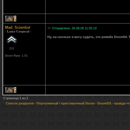
1
Mad_Scientist
Отправлено: 26.08.06 11:05:10
- Lance Corporal -
Ну, на сколько я могу судить, это ремейк Doom64.
211
Doom Rate: 1.51
1
Страница
1
из
1
Список разделов
-
Портативный / приставочный Doom
- DoomDS - правда ч