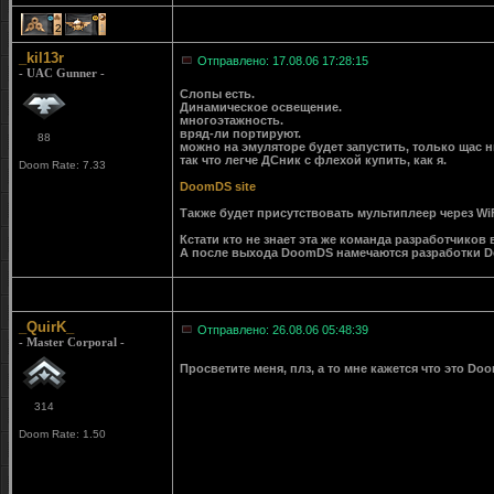
2
1
_kil13r
Отправлено: 17.08.06 17:28:15
- UAC Gunner -
Слопы есть.
Динамическое освещение.
многоэтажность.
вряд-ли портируют.
88
можно на эмуляторе будет запустить, только щас 
так что легче ДСник с флехой купить, как я.
Doom Rate: 7.33
DoomDS site
Также будет присутствовать мультиплеер через Wi
Кстати кто не знает эта же команда разработчико
А после выхода DoomDS намечаются разработки 
_QuirK_
Отправлено: 26.08.06 05:48:39
- Master Corporal -
Просветите меня, плз, а то мне кажется что это Doo
314
Doom Rate: 1.50